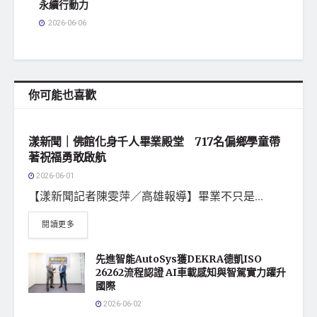
永續行動力
2026-06-06
你可能也喜歡
地方社會
漾新聞｜佛館化身千人畢業殿堂 717名偏鄉學童帶
著祝福勇敢啟航
2026-06-01
【漾新聞記者陳雯萍／高雄報導】畢業不只是...
閱讀更多
先進智能AutoSys獲DEKRA德凱ISO
26262流程認證 AI車載感知與智駕實力躍升
國際
2026-06-02