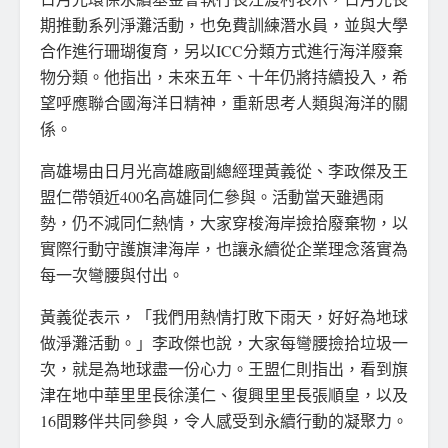
期推動系列淨灘活動，也免費訓練潛水員，並與大學
合作進行珊瑚復育，另以ICC分類方式進行海洋廢棄
物分類。他指出，未來五年、十年仍將持續投入，希
望呼應聯合國海洋日精神，重新思考人類與海洋的關
係。
高雄場由日月光高雄廠副總經理黃義從、李政傑及王
盟仁帶領近400名高雄同仁參與。活動當天雖遇雨
勢，仍不減同仁熱情，大家穿梭海岸撿拾廢棄物，以
實際行動守護旗津海岸，也讓永續從企業理念落實為
每一次彎腰與付出。
黃義從表示，「我們用熱情打敗下雨天，好好為地球
做淨灘活動。」李政傑也說，大家每彎腰撿拾垃圾一
次，就是為地球盡一份心力。王盟仁則指出，看到旗
津在地中華里里長徐漢仁、復興里里長張順皇，以及
16間夥伴共同參與，令人感受到永續行動的凝聚力。