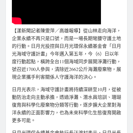
【漾新聞記者陳雯萍／高雄報導】從山林走向海洋，
企業永續不再只是口號，而是一場長期彎腰守護土地
的行動。日月光投控與日月光環保永續基金會「日月
光海域守護計畫」今年邁入第五年，今（6）日以年
度行動起點，橫跨全台11個海域同步展開淨灘行動，
號召近1700人參與，清除近2662公斤海灘廢棄物，展
現企業攜手利害關係人守護海洋的決心。
日月光表示，海域守護計畫將持續深耕至10月，從被
動防治走向主動承擔，透過淨灘、潛水員培訓、珊瑚
復育與科學化廢棄物分類等行動，逐步擴大企業對海
洋永續的正面影響力，也為未來科學化生態復育開啟
更多可能。
日月光環保永續基金會執行長汪渡村表示，日月光長