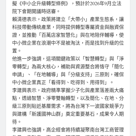
擬《中小企升級轉型條例》，預計於2026年9月立法
院下會期開議時送審。
賴清德表示，政策將建立「大帶小」產業生態系，讓
科技帶動傳統產業，同時提供轉型專屬資金與融資保
證，並推動「百萬店家智慧化」與在地陪伴輔導，使
中小微企業在浪潮中不是被淘汰，而是找到升級的位
置。
他進一步強調，這項關鍵政策以「智慧轉型」與「淨
零轉型」為兩大核心，補助與資源整合將恪守「簡化
申請」、「在地輔導」與「分級支持」三原則，確保
中小微企業真正「看得到、吃得到、用得到」。
李建興表示，政府精準掌握少子化與產業落差兩大痛
點，透過智慧、淨零雙軸轉型，以及簡化、在地、分
級三原則貼近基層需求，將為台灣下一波國家競爭力
與建構「新護國神山群」奠定重要基石，成果令人期
待。
李建興也強調，高企經會將持續凝聚南台灣工商管理