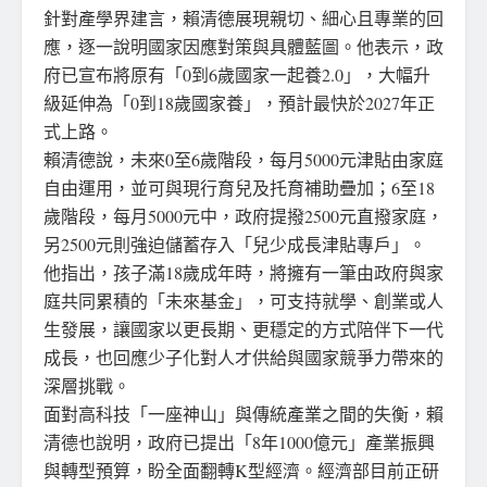
針對產學界建言，賴清德展現親切、細心且專業的回
應，逐一說明國家因應對策與具體藍圖。他表示，政
府已宣布將原有「0到6歲國家一起養2.0」，大幅升
級延伸為「0到18歲國家養」，預計最快於2027年正
式上路。
賴清德說，未來0至6歲階段，每月5000元津貼由家庭
自由運用，並可與現行育兒及托育補助疊加；6至18
歲階段，每月5000元中，政府提撥2500元直撥家庭，
另2500元則強迫儲蓄存入「兒少成長津貼專戶」。
他指出，孩子滿18歲成年時，將擁有一筆由政府與家
庭共同累積的「未來基金」，可支持就學、創業或人
生發展，讓國家以更長期、更穩定的方式陪伴下一代
成長，也回應少子化對人才供給與國家競爭力帶來的
深層挑戰。
面對高科技「一座神山」與傳統產業之間的失衡，賴
清德也說明，政府已提出「8年1000億元」產業振興
與轉型預算，盼全面翻轉K型經濟。經濟部目前正研