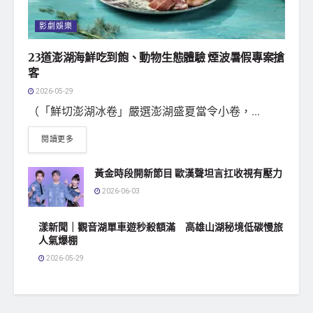
影劇娛樂
23道澎湖海鮮吃到飽、動物生態體驗 煙波暑假專案搶
客
2026-05-29
（「鮮切澎湖冰卷」嚴選澎湖盛夏當令小卷，...
閱讀更多
黃金時段開新節目 歐漢聲坦言扛收視有壓力
2026-06-03
漾新聞｜觀音湖單車遊秒殺額滿 高雄山湖秘境低碳慢旅
人氣爆棚
2026-05-29