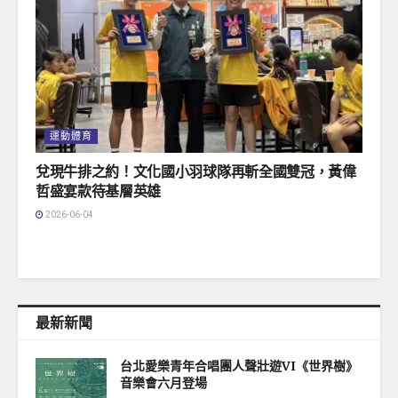
運動體育
兌現牛排之約！文化國小羽球隊再斬全國雙冠，黃偉
哲盛宴款待基層英雄
2026-06-04
最新新聞
台北愛樂青年合唱團人聲壯遊VI《世界樹》
音樂會六月登場