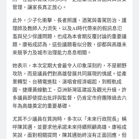
管理，讓家長真正放心。
此外，少子化衝擊、長者照護、酒駕與毒駕防治、護
理師及教師人力流失，以及AI時代帶來的假訊息氾
濫與兒少保護問題，也成為本會期反覆討論的重要議
題。康裕成認為，這些議題看似分散，卻都與高雄未
來競爭力及城市治理能力息息相關。
她表示，本次定期大會最令人印象深刻的，不是朝野
攻防，而是議員們對高雄發展共同展現的情感。從產
業轉型、台積電進駐、演唱會經濟崛起，到輕軌成
圓、捷運黃線動工、亞洲新灣區建設及觀光升級，許
多議員即使提出批評與監督，仍肯定市府團隊過去六
年為高雄奠定的重要基礎。
尤其不少議員在質詢時，多次以「未來行政院長」稱
呼陳其邁，並要求他承諾未來持續照顧高雄。康裕成
笑說，面對相關提問，陳其邁始終沒有正面回應，但