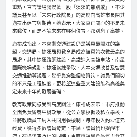
重點，直言議場瀰漫著一股「淡淡的離別感」，不少
議員甚至以「未來行政院長」的高度向高雄市長陳其
邁提出建言與期待。她表示，大家真正關心的不是未
來職位，而是不論未來在哪個位置，都別忘了高雄。
康裕成指出，本會期交通建設仍是議員最關注的議
題。交通局、捷運局與教育局成為被質詢次數最高的
局處，其中捷運路網建設、高鐵進入高雄車站、南星
國際機場規劃、捷運紫線爭取、人本交通改善及智慧
交通推動等議題，幾乎貫穿整個總質詢。議員們關切
的不只是工程進度，更希望這些重大建設能為高雄奠
定未來十年的發展基礎。
教育政策同樣受到高度關注。康裕成表示，市府推動
全面免費營養午餐政策，從公立學校擴及私立學校，
並將教職員工納入共同用餐機制，每年投入約27億元
經費，獲得多數議員肯定。不過，議員們也提醒市
府，在追求普及化的同時，更應重視餐食品質與食安