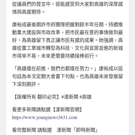
從議員們的發言中，卻能感受到大家對高雄的深厚感
情與高度期待。
康裕成最後期許市府團隊把握剩餘半年任期，持續推
動重大建設與市政改革，把市民最在意的事情做到最
好，為高雄留下真正讓市民有感的成果。她強調，高
雄從重工業城市轉型為科技、文化與宜居並進的新城
市得來不易，未來更需要持續接棒前行。
「高雄還在前進，我們也都還在努力。」康裕成以這
句話為本次定期大會畫下句點，也為高雄未來發展留
下深刻期許。
【版權所有 翻印必究】#漾新聞 #高雄
看更多新聞請點選【漾新聞官網】
https://www.youngnews3631.com
看完整新聞 請點選 漾新聞「即時新聞」