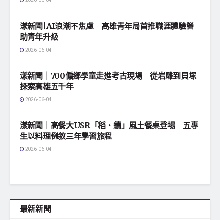
2026-06-04
地方社會
漾新聞|AI浪潮不焦慮 高雄青年局首推職涯體驗營
助青年升級
2026-06-04
地方社會
漾新聞｜700偏鄉學童走進考古現場 從岩雕到貝塚
探索高雄五千年
2026-06-04
地方社會
漾新聞｜高餐大USR「稻・續」風土餐桌登場 五專
生以料理倒敘三年學習旅程
2026-06-04
最新新聞