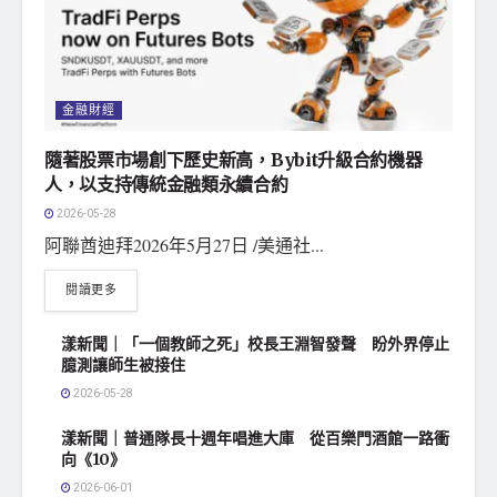
金融財經
隨著股票市場創下歷史新高，Bybit升級合約機器
人，以支持傳統金融類永續合約
2026-05-28
阿聯酋迪拜2026年5月27日 /美通社...
閱讀更多
漾新聞｜「一個教師之死」校長王淵智發聲 盼外界停止
臆測讓師生被接住
2026-05-28
漾新聞｜普通隊長十週年唱進大庫 從百樂門酒館一路衝
向《10》
2026-06-01