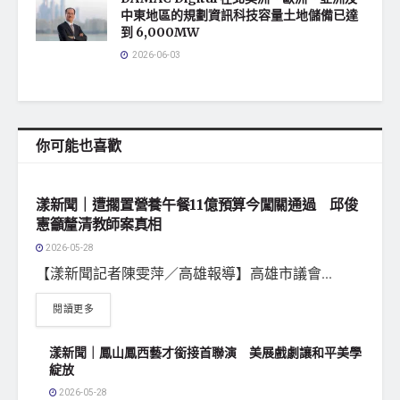
中東地區的規劃資訊科技容量土地儲備已達
到 6,000MW
2026-06-03
你可能也喜歡
地方社會
漾新聞｜遭擱置營養午餐11億預算今闖關通過 邱俊
憲籲釐清教師案真相
2026-05-28
【漾新聞記者陳雯萍／高雄報導】高雄市議會...
閱讀更多
漾新聞｜鳳山鳳西藝才銜接首聯演 美展戲劇讓和平美學
綻放
2026-05-28