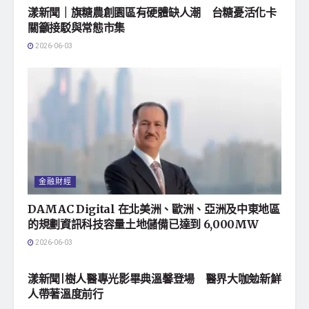
漾新聞｜旗糖農創園區有硬體缺人潮 台糖憂活化卡
關籲接駁與常態市集
2026-06-03
金融財經
DAMAC Digital 在北美洲、歐洲、亞洲及中東地區
的規劃資訊科技容量土地儲備已達到 6,000MW
2026-06-03
地方社會
漾新聞|樹人醫專光影畢典溫馨登場 醫界大咖勉新鮮
人帶著溫度前行