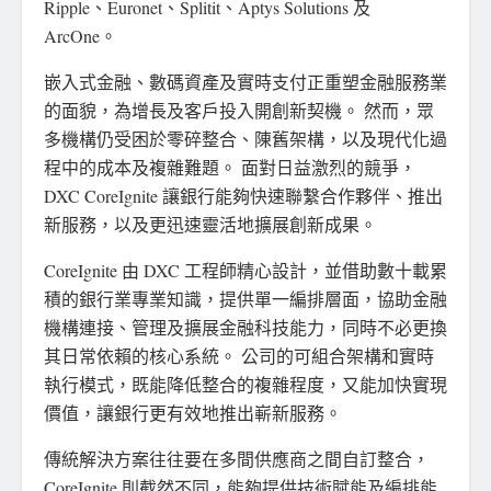
Ripple、Euronet、Splitit、Aptys Solutions 及
ArcOne。
嵌入式金融、數碼資產及實時支付正重塑金融服務業
的面貌，為增長及客戶投入開創新契機。 然而，眾
多機構仍受困於零碎整合、陳舊架構，以及現代化過
程中的成本及複雜難題。 面對日益激烈的競爭，
DXC CoreIgnite 讓銀行能夠快速聯繫合作夥伴、推出
新服務，以及更迅速靈活地擴展創新成果。
CoreIgnite 由 DXC 工程師精心設計，並借助數十載累
積的銀行業專業知識，提供單一編排層面，協助金融
機構連接、管理及擴展金融科技能力，同時不必更換
其日常依賴的核心系統。 公司的可組合架構和實時
執行模式，既能降低整合的複雜程度，又能加快實現
價值，讓銀行更有效地推出嶄新服務。
傳統解決方案往往要在多間供應商之間自訂整合，
CoreIgnite 則截然不同，能夠提供技術賦能及編排能