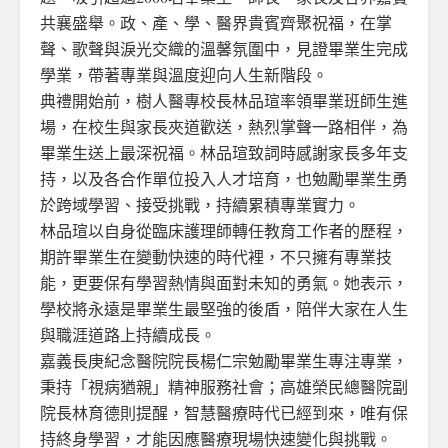
共襄盛舉。政、產、學、醫界貴賓齊聚祝福，在掌
聲、歌聲與淚光交織的溫馨氛圍中，見證畢業生完成
學業，帶著專業與溫度迎向人生新階段。
典禮開始前，樹人醫專校長林品瑄率領畢業班師生進
場，在校生與家長夾道歡送，熱烈掌聲一路相伴，為
畢業生送上最深祝福。林品瑄致詞時感謝家長多年支
持，以及各合作單位投入人才培育，也勉勵畢業生勇
於跨域學習、接受挑戰，持續累積專業實力。
林品瑄以自身從臨床護理師轉任教育工作者的歷程，
期許畢業生在變動快速的時代裡，不只擁有專業技
能，更要保有學習熱情與面對未知的勇氣。她表示，
學校將永遠是畢業生最堅強的後盾，陪伴大家在人生
與職涯道路上持續成長。
嘉義長庚紀念醫院院長楊仁宗勉勵畢業生專注專業，
秉持「視病猶親」精神服務社會；高雄榮民總醫院副
院長林育德則提醒，智慧醫療時代已經到來，唯有保
持終身學習，才能因應醫療現場快速變化與挑戰。