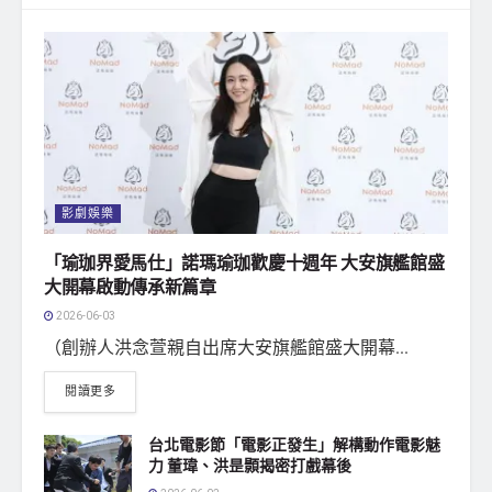
影劇娛樂
「瑜珈界愛馬仕」諾瑪瑜珈歡慶十週年 大安旗艦館盛
大開幕啟動傳承新篇章
2026-06-03
（創辦人洪念萱親自出席大安旗艦館盛大開幕...
閱讀更多
台北電影節「電影正發生」解構動作電影魅
力 董瑋、洪昰顥揭密打戲幕後