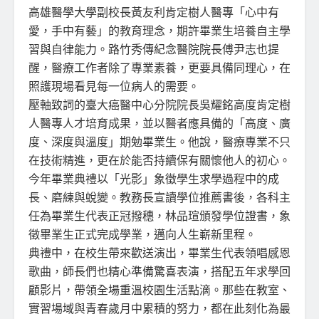
高雄醫學大學副校長黃友利肯定樹人醫專「心中有
愛，手中有藝」的教育理念，期許畢業生培養自主學
習與自律能力。路竹秀傳紀念醫院院長傅尹志也提
醒，醫療工作者除了專業素養，更要具備同理心，在
照護現場看見每一位病人的需要。
壓軸致詞的臺大癌醫中心分院院長吳耀銘高度肯定樹
人醫專人才培育成果，並以醫者應具備的「高度、廣
度、深度與溫度」期勉畢業生。他說，醫療專業不只
在技術精進，更在於能否持續保有關懷他人的初心。
今年畢業典禮以「光影」象徵學生求學過程中的成
長、磨練與蛻變。教務長宣讀學位推薦書後，各科主
任為畢業生代表正冠撥穗，林品瑄頒發學位證書，象
徵畢業生正式完成學業，邁向人生嶄新里程。
典禮中，在校生帶來歡送演出，畢業生代表領唱感恩
歌曲，師長們也精心準備驚喜表演，搭配五年求學回
顧影片，帶領全場重溫校園生活點滴。那些在教室、
實習場域與青春歲月中累積的努力，都在此刻化為最