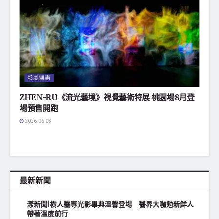
影劇娛樂
ZHEN-RU《流光藝境》視覺藝術特展 桃園場8月登
場預售開跑
2026-06-03
最新新聞
漾新聞|樹人醫專光影畢典溫馨登場 醫界大咖勉新鮮人
帶著溫度前行