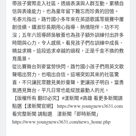
帶孩子實際走入社區，透過表演與人群互動，累積自
信與表達能力，也為童年留下難忘而珍貴的回憶。
毛泰元指出，路竹國小多年來在英語歌謠等競賽中屢
創佳績，鍾淑珍長期用心指導、熱情陪伴，功不可
沒；五年六班導師吳敏薈也為孩子額外訓練付出許多
時間與心力，令人感佩。看見孩子們在訓練中成長、
精益求精，這段追求卓越的過程，正是千金不換的教
育風景。
從比賽舞台到麥當勞快閃，路竹國小孩子們用英文歌
聲唱出努力，也唱出自信。這場突如其來的社區驚
喜，不只讓民眾聽見美妙童聲，更讓孩子明白，當勇
氣遇見舞台，平凡日常也能綻放最動人的光。
【版權所有 翻印必究】#漾新聞 #高雄 看更多新聞請
點選【漾新聞官網】 https://www.youngnews3631.com
看完整新聞 請點選 漾新聞「即時新聞」
https://www.youngnews3631.com/news_home.php