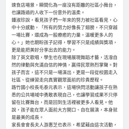
速食店場景，瞬間化為一座沒有距離的社區小舞台，
也讓路過的人收下一份意外的溫柔。
鍾淑珍說，看見孩子們一年來的努力被社區看見，心
中十分感動，「所有的努力好像長了翅膀，不只穿越
一場比賽，還成為一股療癒的力量，溫暖更多人的
心。」她也期盼孩子記得，學習不只是成績與獎項，
更是能把美好分享出去的能力。
除了英文歌唱，學生也在現場展現舞蹈才藝，活潑自
然的律動與充滿自信的神情，贏得民眾熱烈掌聲。對
孩子而言，這不只是一場演出，更是一段從校園走入
社區、從練習走向真實觀眾面前的珍貴歷程。
路竹國小校長毛泰元表示，這場快閃活動讓孩子在熟
悉的公共場域中勇敢表現自己，也讓學習成果不只停
留在比賽舞台，而是回到生活裡被更多人看見。他
說，孩子能在眾人面前大方開口、自在展演，本身就
是最美的成長。
家長會會長夫人游惠芝也表示，希望藉由這次活動，