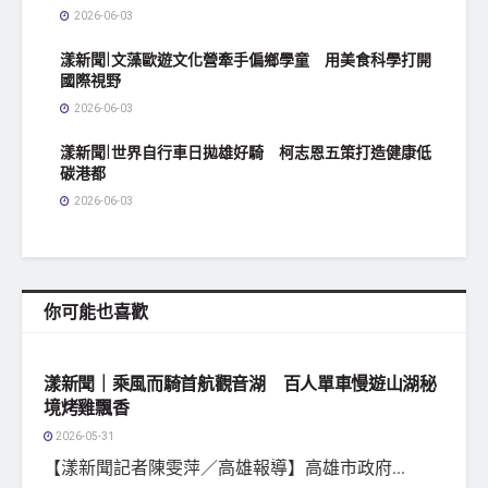
2026-06-03
漾新聞|文藻歐遊文化營牽手偏鄉學童 用美食科學打開
國際視野
2026-06-03
漾新聞|世界自行車日拋雄好騎 柯志恩五策打造健康低
碳港都
2026-06-03
你可能也喜歡
地方社會
漾新聞｜乘風而騎首航觀音湖 百人單車慢遊山湖秘
境烤雞飄香
2026-05-31
【漾新聞記者陳雯萍／高雄報導】高雄市政府...