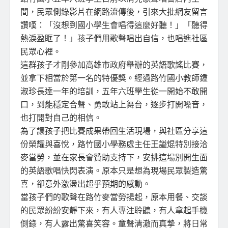
間，民眾側錄影片在網路流傳後，引來大批網友留言
讚嘆：「沒想到國小學生會唱得這麼好聽！」「聽得
熱淚盈眶了！」孩子們用歌聲唱出自信，也唱進社區
民眾心裡。
這群孩子才剛參加高雄市政府舉辦的英語歌謠比賽，
並拿下相當於第一名的特優獎。經過路竹國小教師鍾
淑珍長達一年的培訓，五年六班學生從一開始不敢開
口，到能穩定合聲、勇敢站上舞台，逐步打開嗓音，
也打開對自己的相信。
為了讓孩子把比賽成果帶回生活現場，與社區分享這
份榮耀與喜悅，路竹國小學務處主任王謚焜特別接洽
麥當勞，並在家長會贊助支持下，安排這場別開生面
的英語歌唱快閃表演。原本只是想為現場民眾製造驚
喜，卻意外激盪出超乎預期的感動。
當孩子們的歌聲在路竹麥當勞揚起，原本用餐、交談
的民眾紛紛安靜下來，有人專注聆聽，有人拿起手機
側錄，有人露出驚喜笑容。童聲清澈而真摯，將日常