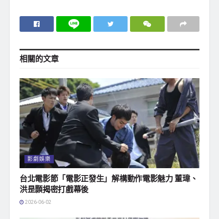
相關的
文章
影劇娛樂
台北電影節「電影正發生」解構動作電影魅力 董瑋、
洪昰顥揭密打戲幕後
2026-06-02