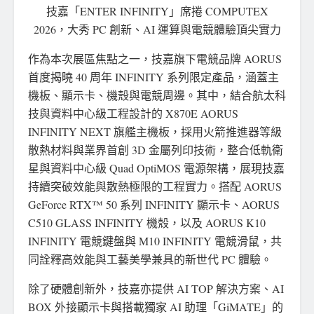
技嘉「ENTER INFINITY」席捲 COMPUTEX
2026，大秀 PC 創新、AI 運算與電競體驗頂尖實力
作為本次展區焦點之一，技嘉旗下電競品牌 AORUS
首度揭曉 40 周年 INFINITY 系列限定產品，涵蓋主
機板、顯示卡、機殼與電競周邊。其中，
結合航太科
技與資料中心級工程設計的 X870E AORUS
INFINITY NEXT
旗艦主機板，
採用火箭推進器等級
散熱材料與
業界首創 3D 金屬
列印技術
，
整合低軌衛
星與資料中心級
Quad OptiMOS 電源架構，展現技嘉
持續突破效能與散熱極限的工程實力。搭配 AORUS
GeForce RTX™ 50 系列 INFINITY 顯示卡、AORUS
C510 GLASS INFINITY 機殼，以及 AORUS K10
INFINITY 電競鍵盤與 M10 INFINITY 電競滑鼠，共
同詮釋高效能與工藝美學兼具的新世代 PC 體驗。
除了硬體創新外，技嘉
亦提供
AI TOP 解決方案、AI
BOX 外接顯示卡與搭載獨家 AI 助理「GiMATE」的