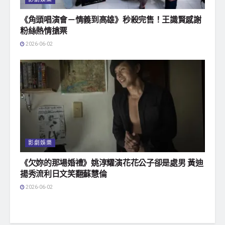
《角頭唱演會－情義到高雄》秒殺完售！王識賢感謝
粉絲熱情搶票
2026-06-02
影劇娛樂
《欠妳的那場婚禮》姚淳耀演花花公子卻是處男 黃迪
揚秀流利日文笑翻蘇慧倫
2026-06-02