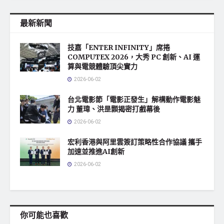
最新新聞
技嘉「ENTER INFINITY」席捲
COMPUTEX 2026，大秀 PC 創新、AI 運
算與電競體驗頂尖實力
2026-06-02
台北電影節「電影正發生」解構動作電影魅
力 董瑋、洪昰顥揭密打戲幕後
2026-06-02
宏利香港與阿里雲簽訂策略性合作協議 攜手
加速並推進AI創新
2026-06-02
你可能也喜歡