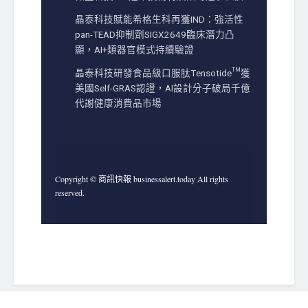
晶泰科技賦能希格生科再獲IND：強活性
pan-TEAD抑制劑SIGX2649臨床潛力凸
顯，AI+類器官模式持續驗證
晶泰科技研發食品級口服肽Tensotide™獲
美國Self-GRAS認證，AI設計分子破局千億
代謝健康消費品市場
Copyright © 商訊快報 businessalert.today All rights
reserved.