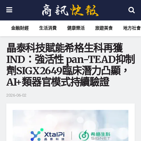
金融財經
生活消費
健康樂活
旅遊美食
地方社會
晶泰科技賦能希格生科再獲
IND：強活性 pan-TEAD抑制
劑SIGX2649臨床潛力凸顯，
AI+類器官模式持續驗證
2026-06-02