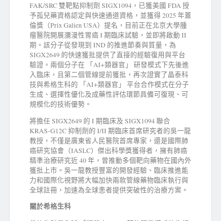
FAK/SRC 雙靶點抑制劑 SIGX1094，已獲美國 FDA 授
予孤兒藥資格認定與快速通道資格，並獲得 2025 年蓋
倫獎（Prix Galien USA）提名，目前正在北京大學腫
瘤醫院開展瀰漫性胃癌 I 期臨床試驗，並即將啟動 II
期。該分子從發現到 IND 的推進節奏與質量，為
SIGX2649 的快速獲批提供了直接的經驗復用與平台
驗證。兩個分子在 「AI+類器官」 研發模式下先後進
入臨床，且第二個管線提前獲批，再次證實了晶泰科
技與希格生科的 「AI+類器官」 平台合作模式在分子
生成、選擇性優化及成藥性評估環節具備可復現、可
規模化的技術優勢。
將擔任 SIGX2649 的 I 期臨床及 SIGX1094 聯合
KRAS-G12C 抑制劑的 I/II 期臨床首席研究者的吳一龍
教授，不僅是廣東省人民醫院首席專家，還是國際肺
癌研究協會（IASLC）傑出科學獎獲得者，擁有肺癌
精準治療研究近 40 年，曾推動多個靶向藥物在國內外
獲批上市。吳一龍教授豐富的開發經驗、臨床推進能
力和國際化視野將大幅加快兩款管線藥物臨床執行與
全球註冊，加速為全球患者提供突破性的治療方案。
關於希格生科