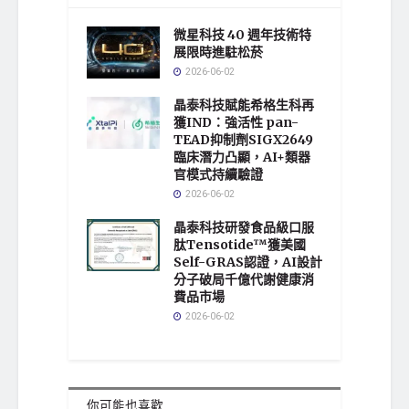
微星科技 40 週年技術特
展限時進駐松菸
2026-06-02
晶泰科技賦能希格生科再
獲IND：強活性 pan-
TEAD抑制劑SIGX2649
臨床潛力凸顯，AI+類器
官模式持續驗證
2026-06-02
晶泰科技研發食品級口服
肽Tensotide™獲美國
Self-GRAS認證，AI設計
分子破局千億代謝健康消
費品市場
2026-06-02
你可能也喜歡