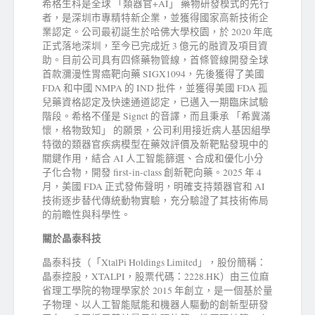
希格生科是全球 「類器官+AI」 藥物研發模式的先行
者，是深圳市專精特新企業，並獲得國家高新技術企
業認定。公司最初誕生於哈佛大學校園，於 2020 年底
正式落地深圳，至今已完成近 3 億元的融資及項目資
助。目前公司具有四條藥物管線，首條管線開發全球
首款瀰漫性胃癌靶向藥 SIGX1094，先後獲得了美國
FDA 和中國 NMPA 的 IND 批件，並獲得美國 FDA 孤
兒藥資格認定及快速通道認定，已邁入一期臨床試驗
階段。希格不僅是 Signet 的音譯，而且秉承 「希冀滿
懷，格物致知」 的願景，公司利用接近病人基因組學
特徵的類器官疾病模型在藥效評價及新靶點發現中的
關鍵作用，結合 AI 人工智能篩選、合成和優化小分
子化合物，開發 first-in-class 創新靶向藥。2025 年 4
月，美國 FDA 正式發佈聲明，明確支持類器官和 AI
技術逐步替代傳統動物實驗，充分驗證了其技術佈局
的前瞻性與科學性。
關於晶泰科技
晶泰科技（「XtalPi Holdings Limited」，股份簡稱：
晶泰控股，XTALPI，股票代碼：2228.HK）由三位麻
省理工學院的物理學家於 2015 年創立，是一個基於量
子物理、以人工智能賦能和機器人驅動的創新型研發