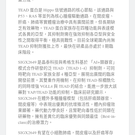
TEAD 蛋白是 Hippo 信號通路的核心節點，該通路與
P53、RAS 等並列為核心腫瘤驅動通路，在間皮瘤、
肝癌、肺癌等實體瘤治療中具有廣闊前景，但長期缺
乏有效藥物。TEAD 蛋白家族存在四種功能與表達模
式各異的亞型，其抑制劑需在強效抑制各亞型與安全
性之間取得平衡，極具挑戰性。目前全球範圍內尚無
TEAD 抑制劑獲批上市，最快在研產品亦處於 I 期臨
床階段。
SIGX2649 是晶泰科技與希格生科基於 「AI+類器官」
模式合作研發的泛 TEAD（TEAD 1-4）抑制劑，可同
時靶向 TEAD 家族全部 4 種亞型，展現出廣闊的臨床
開發前景。其雙重作用機制，在抑制 TEAD 棕櫚酰化
的同時增強 VGLL4 與 TEAD 的結合，能進一步放大該
藥對 YAP/TEAD 功能的抑制。臨床前研究顯示，
SIGX2649 在體外多種腫瘤模型（包括肝癌類器官、
間皮瘤等）中表現出優異的抗增殖活性，體內抑瘤效
果顯著，藥代動力學良好，且腎靶向毒性低於同類在
研藥物，擁有差異化的臨床優勢與同類最佳（Best-in-
class)的治療潛力。
SIGX2649 有望在小細胞肺癌，間皮瘤以及肝癌等存