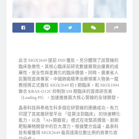
此次 SIGX2649 提前 IND 獲批，充分體現了該管線的
臨床急需性。其核心臨床前研究數據展現出優異的成
藥性、安全性與差異化的臨床價值。同時，廣東省人
民醫院首席專家、中國肺癌精準治療領軍人物吳一龍
教授將正式擔任 SIGX2649 的 I 期臨床，和 SIGX1094
聯合 KRAS-G12C 抑制劑 I/II 期臨床的首席研究者
（Leading PI），加速推進兩大核心管線的全球開發。
晶泰科技與希格生科多個在研管線的連續成功，有力
印證了其底層研發平台 「從算法到臨床」 的快速轉化
能力，以及 「AI+類器官」 模式在攻堅高價值、創新
靶點藥物開發中的巨大潛力。根據雙方協議，晶泰科
技有權獲得 SIGX2649 最高達兩位數比例的商業化收
益分成。