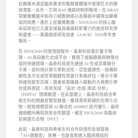
在顯著未滿足臨床需求的晚期實體瘤中發揮巨大的療
效潛能。此外，它與 RAS 通路抑制劑聯用，在 KRAS
突變實體瘤中如非小細胞肺癌以及腸癌中展現出顯著
協同效應。基於上述優異數據，SIGX2649 的核心臨
床前研究已入選全球最具權威和影響力的癌症研究學
術盛會——美國癌症研究協會（AACR）2026年年會
報告。
在 SIGX2649 的發現過程中，晶泰科技基於量子物
理、AI 與自動化合成平台，實現了虛擬篩選與物理合
成的快速閉環。晶泰科技首先通過 AI 生成百萬級分
子庫，並利用計算化學對活性、亞型選擇性、結構新
穎性及可合成性等關鍵性質進行多維評估，將分子庫
快速收斂至百級；隨後依靠機器人驅動的大規模化學
合成與測試，高效完成 「設計-合成-測試-分析」
（DMTA）閉環驗證。在此基礎上，晶泰科技結合希
格生科的類器官模型篩選，獲得骨架新穎的先導化合
物，經物理模型與 AI 聯合的 ADMET 迭代優化，最終
通過體內藥效與安全性驗證，確定 SIGX2649 為臨床
前候選化合物（PCC）。
此前，晶泰科技與希格生科合作研發的全球首款
「AI+類器官」 新藥，也是首款進入臨床階段的