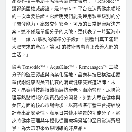
晶泰科技董事局主席溫書豪博士表示：「Tensotide™
獲得美國權威認證，是 PepiX™ 平台在消費健康領域
的一次重要驗證。它證明我們能夠運用製藥級別的分
子開發能力，高效交付安全、可及的日常健康解決方
案。這不僅是單個分子的突破，更代表了一片藍海市
場——讓 AI 驅動的精準分子設計，開發出真正滿足
大眾需求的產品，讓 AI 的技術普惠真正改善人們的
生活。」
隨著 Tensotide™、AquaKine™、Remeanagen™ 三款
分子的監管認證與商業化落地，晶泰科技已構建起覆
蓋代謝健康與美容抗衰的消費健康雙賽道矩陣。未
來，晶泰科技將持續拓展抗衰老、血脂管理、尿酸管
理等熱點領域的消費品成分開發，針對大眾在健康與
美容方面的核心市場需求，以高標準研發平台持續設
計產出高安全性、滿足日常使用場景的功能分子，逐
步將健康管理與年輕化從醫療場景延伸至日常消費場
景，為大眾帶來效果明確的好產品。