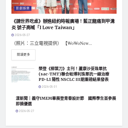
影劇娛樂
《請世界吃桌》辦進紐約時報廣場！藍正龍痛到甲溝
炎 號子高喊「I Love Taiwan」
2026-05-27
（照片：三立電視提供） 【WoWoNew...
閱讀更多
榮登《柳葉刀》主刊！蘆康沙妥珠單抗
(sac-TMT)聯合帕博利珠單抗一線治療
PD-L1 陽性 NSCLC III期重磅結果發表
2026-05-31
漾新聞｜義守IMEM畢展登青春設計節 國際學生首參展
即摘優選
2026-05-27