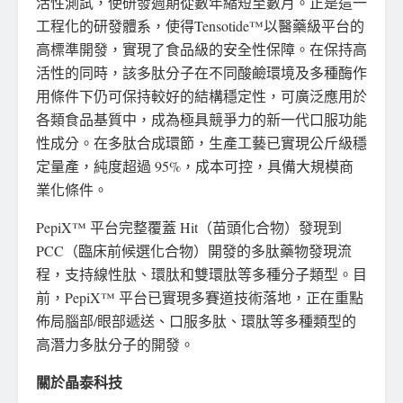
活性測試，使研發週期從數年縮短至數月。正是這一
工程化的研發體系，使得Tensotide™以醫藥級平台的
高標準開發，實現了食品級的安全性保障。在保持高
活性的同時，該多肽分子在不同酸鹼環境及多種酶作
用條件下仍可保持較好的結構穩定性，可廣泛應用於
各類食品基質中，成為極具競爭力的新一代口服功能
性成分。在多肽合成環節，生產工藝已實現公斤級穩
定量產，純度超過 95%，成本可控，具備大規模商
業化條件。
PepiX™ 平台完整覆蓋 Hit（苗頭化合物）發現到
PCC（臨床前候選化合物）開發的多肽藥物發現流
程，支持線性肽、環肽和雙環肽等多種分子類型。目
前，PepiX™ 平台已實現多賽道技術落地，正在重點
佈局腦部/眼部遞送、口服多肽、環肽等多種類型的
高潛力多肽
分子的開發。
關於晶泰科技