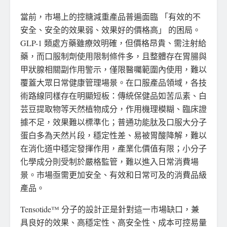
當前，市場上的控糖減重產品普遍面臨 「有效的不
安全、安全的效果弱、效果好的價格高」 的困局。
GLP-1 類處方藥雖療效明確，但價格昂貴、需注射給
藥，而口服制劑使用限制條件多，且整體存在胃腸與
甲狀腺相關副作用警示，僅限醫囑範圍內使用，難以
覆蓋大眾日常健康管理場景。在口服產品領域，各技
術路線同樣存在明顯短板：傳統保健品如苦瓜素、白
芸豆提取物等天然植物成分，作用機理模糊、臨床證
據不足，效果難以標準化；普通功能肽及口服大分子
蛋白多為天然片段，穩定性差、易被胃酸降解，難以
在消化道中穩定發揮作用，產業化價值有限；小分子
化學成分則受制於嚴格監管，難以進入日常消費場
景。市場亟需更加安全、有效和日常可及的消費品級
產品。
Tensotide™ 分子的設計正是針對這一市場缺口，兼
具良好的效果、高穩定性、高安全性、成本可控易量