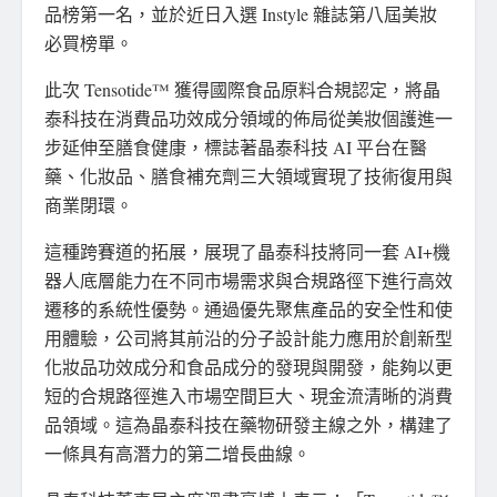
品榜第一名，並於近日入選 Instyle 雜誌第八屆美妝
必買榜單。
此次 Tensotide™ 獲得國際食品原料合規認定，將晶
泰科技在消費品功效成分領域的佈局從美妝個護進一
步延伸至膳食健康，標誌著晶泰科技 AI 平台在醫
藥、化妝品、膳食補充劑三大領域實現了技術復用與
商業閉環。
這種跨賽道的拓展，展現了晶泰科技將同一套 AI+機
器人底層能力在不同市場需求與合規路徑下進行高效
遷移的系統性優勢。通過優先聚焦產品的安全性和使
用體驗，公司將其前沿的分子設計能力應用於創新型
化妝品功效成分和食品成分的發現與開發，能夠以更
短的合規路徑進入市場空間巨大、現金流清晰的消費
品領域。這為晶泰科技在藥物研發主線之外，構建了
一條具有高潛力的第二增長曲線。