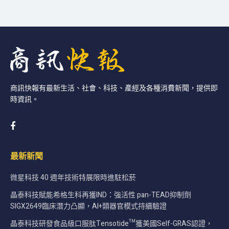
商訊快報有最新生活、社會、科技、產經及各種消費新聞，提供即
時資訊。
最新新聞
微星科技 40 週年技術特展限時進駐松菸
晶泰科技賦能希格生科再獲IND：強活性 pan-TEAD抑制劑
SIGX2649臨床潛力凸顯，AI+類器官模式持續驗證
晶泰科技研發食品級口服肽Tensotide™獲美國Self-GRAS認證，