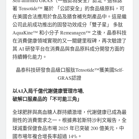
Self-affirmed GRAS（一般認為安全）認定。這標誌
著 Tensotide™ 屬於 「公認安全」的食品級原料，可
在美國合法應用於食品及膳食補充劑產品中。這是繼
公司此前成功推出的固發功效成分「雙子星」 多肽
AquaKine™ 和小分子 Remeanagen™ 之後，晶泰科技
在消費健康領域實現的又一關鍵里程碑，再次驗證了
其 AI 研發平台在消費品與食品原料成分開發方面的
持續轉化能力。
晶泰科技研發食品級口服肽Tensotide™獲美國Self-
GRAS認證
以AI入局千億代謝健康管理市場,
破解口服產品的「不可能三角」
全球肥胖與高血糖人群持續激增，代謝健康已成為最
剛性的消費需求之一。根據弗若斯特沙利文報告，全
球減重保健食品市場 2025 年已突破 200 億美元，中
國市場年複合增長率超過 14%。