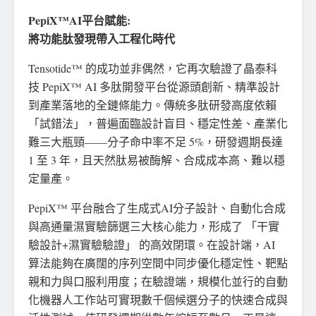
PepiX™AI平台賦能:
將功能肽發現帶入工程化時代
Tensotide™ 的成功並非偶然，它再次驗證了晶泰科
技 PepiX™ AI 多肽開發平台從源頭創新、精準設計
到產業落地的全鏈條能力。傳統多肽研發高度依賴
「試錯法」，普遍面臨設計盲目、穩定性差、產業化
難三大瓶頸——分子命中率不足 5%，研發週期長達
1 至 3 年，且天然肽易被酶解、合成成本高、難以穩
定量產。
PepiX™ 平台融合了生成式AI分子設計、自動化合成
與高通量濕實驗篩選三大核心能力，形成了 「干實
驗設計+濕實驗驗證」 的高效閉環。在設計端，AI
算法能夠在廣闊的序列空間中同步優化穩定性、靶點
親和力與口服利用度；在驗證端，規模化並行的自動
化機器人工作站可實現數千個候選分子的快速合成與