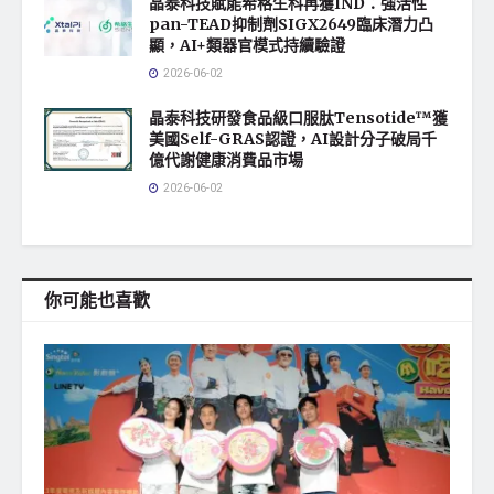
晶泰科技賦能希格生科再獲IND：強活性
pan-TEAD抑制劑SIGX2649臨床潛力凸
顯，AI+類器官模式持續驗證
2026-06-02
晶泰科技研發食品級口服肽Tensotide™獲
美國Self-GRAS認證，AI設計分子破局千
億代謝健康消費品市場
2026-06-02
你可能也喜歡