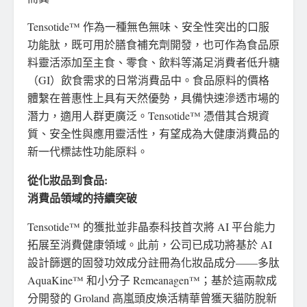
Tensotide™ 作為一種無色無味、安全性突出的口服
功能肽，既可用於膳食補充劑開發，也可作為食品原
料靈活添加至主食、零食、飲料等滿足消費者低升糖
（GI）飲食需求的日常消費品中。食品原料的價格
體繫在普惠性上具有天然優勢，具備快速滲透市場的
潛力，適用人群更廣泛。Tensotide™ 憑借其合規資
質、安全性與應用靈活性，有望成為大健康消費品的
新一代標誌性功能原料。
從化妝品到食品:
消費品領域的持續突破
Tensotide™ 的獲批並非晶泰科技首次將 AI 平台能力
拓展至消費健康領域。此前，公司已成功將基於 AI
設計篩選的固發功效成分註冊為化妝品成分——多肽
AquaKine™ 和小分子 Remeanagen™；基於這兩款成
分開發的 Groland 高嵐頭皮煥活精華曾獲天貓防脫新