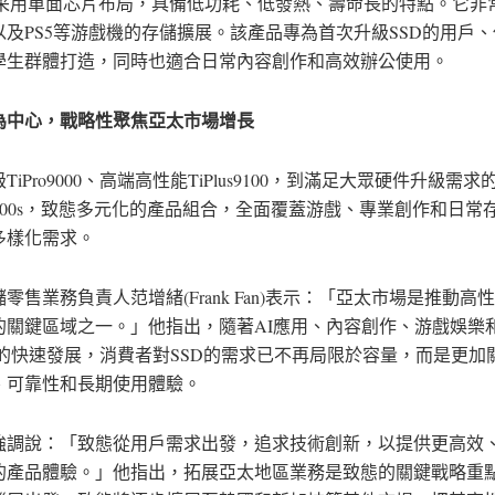
s，采用單面芯片布局，具備低功耗、低發熱、壽命長的特點。它非
以及PS5等游戲機的存儲擴展。該產品專為首次升級SSD的用戶
學生群體打造，同時也適合日常內容創作和高效辦公使用。
為中心，戰略性聚焦亞太市場增長
TiPro9000、高端高性能TiPlus9100，到滿足大眾硬件升級需求
us7100s，致態多元化的產品組合，全面覆蓋游戲、專業創作和日
多樣化需求。
零售業務負責人范增緒(Frank Fan)表示：「亞太市場是推動高
的關鍵區域之一。」他指出，隨著AI應用、內容創作、游戲娛樂
景的快速發展，消費者對SSD的需求已不再局限於容量，而是更加
、可靠性和長期使用體驗。
強調說：「致態從用戶需求出發，追求技術創新，以提供更高效
的產品體驗。」他指出，拓展亞太地區業務是致態的關鍵戰略重