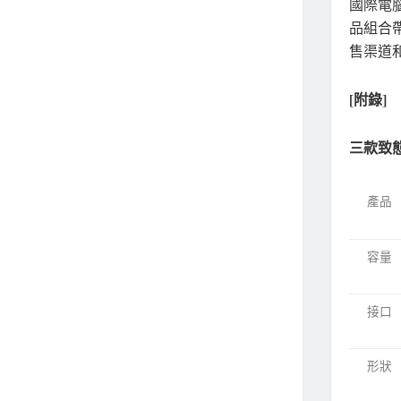
國際電
品組合
售渠道
[附錄]
三款致
產品
容量
接口
形狀