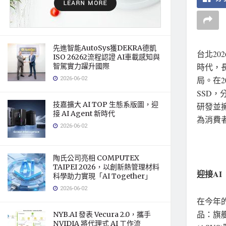
先進智能AutoSys獲DEKRA德凱
台北
20
ISO 26262流程認證 AI車載感知與
智駕實力躍升國際
時代，長
2026-06-02
局。在2
SSD，分
技嘉擴大 AI TOP 生態系版圖，迎
研發並擁
接 AI Agent 新時代
為消費
2026-06-02
陶氏公司亮相 COMPUTEX
TAIPEI 2026，以創新熱管理材料
迎接
A
科學助力實現「AI Together」
2026-06-02
在今年
品：旗艦級
NYB.AI 發表 Vecura 2.0，攜手
NVIDIA 將代理式 AI 工作流