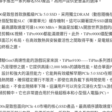
S)聯手推出一系列聯名SSD產品，為用戶提供更豐富的選擇。
o9000是致態首款旗艦級PCIe 5.0 SSD，采用獨立DRAM（動態隨
計搭配智能SLC（單層單元）緩存機制。這可以顯著提升SSD讀
最高讀取速度可達14,900 MB/s。無論是加載3A開放世界游戲
剪輯8K視頻，TiPro9000都能滿速運行。此外，TiPro9000還
單面芯片布局，在高效散熱與安裝靈活性之間取得平衡，是電競
的終極之選。
Gen5高速性能的游戲玩家來說，TiPlus9100——TiPlus系列首款PC
—乃是理想之選。它提供高達12,000 MB/s的讀取性能。結合單面
設計和強大的溫控能力，它能夠有效緩解早期PCIe 5.0 SSD在
過熱問題，確保穩定運行不限流。即使在高負載下長時間使用，
能輸出，不會出現頻率下降。這讓用戶可以完全沉浸在大型3A游
視頻剪輯中。它也非常適合用於升級超極本和小型個人電腦(PC)。
s7100s是致態面向PCIe 4.0市場的核心SSD產品。最高順序讀取速度可