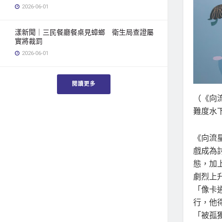
2026-06-01
漾新聞｜三民餐廳餐桌見蟑螂 衛生局查證屬
實將裁罰
2026-06-01
閱讀更多
（《向
難度水
《向流
戲成為
態，加
劇烈上
「像卡
行，他
「被孤