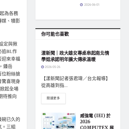
2026-06-01
左起為各務
傳媒、犢影
你可能也喜歡
地方社會
設定與揪
追BL作
漾新聞｜政大雄女專桌串起南北情
否迎來幸福
學姐承諾明年擴大傳承溫暖
」，鍾岳
2026-05-26
百位粉絲搶
【漾新聞記者張君瑋／台北報導】
晉驚喜現身
從高雄到指...
音掀起全場
期待推向
閱讀更多
威強電 (IEI) 於
敲碗已久的
2026
氛。三組
COMPUTEX 展