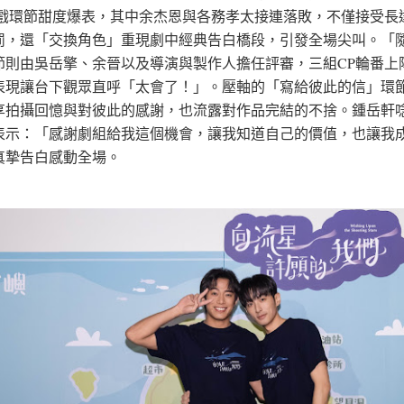
遊戲環節甜度爆表，其中余杰恩與各務孝太接連落敗，不僅接受長達
罰，還「交換角色」重現劇中經典告白橋段，引發全場尖叫。「
節則由吳岳擎、余晉以及導演與製作人擔任評審，三組CP輪番上
表現讓台下觀眾直呼「太會了！」。壓軸的「寫給彼此的信」環
享拍攝回憶與對彼此的感謝，也流露對作品完結的不捨。鍾岳軒
表示：「感謝劇組給我這個機會，讓我知道自己的價值，也讓我
真摯告白感動全場。