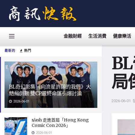
金融財經
生活消費
健康樂活
最新的
熱門
B
局
BL奇幻影集《向流星許願的我們》大
結局倒數 雙CP最終命運引爆討論
2026-06-01
2026-06-01
s/ash 走進首屆「Hong Kong
Comic Con 2026」
2026-06-01