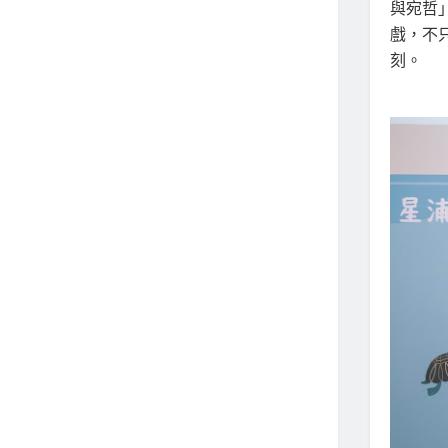
與宛哲
戲，不
刻。