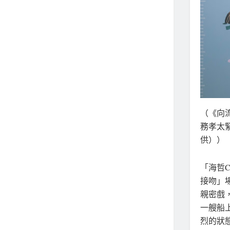
（《向
務孝太
供））
「海哲
接吻」
親密戲
一艘船
烈的狀