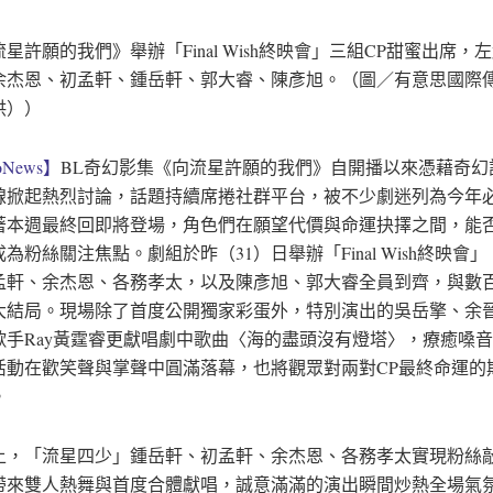
星許願的我們》舉辦「Final Wish終映會」三組CP甜蜜出席，
余杰恩、初孟軒、鍾岳軒、郭大睿、陳彥旭。（圖／有意思國際
供））
News】
BL奇幻影集《向流星許願的我們》自開播以來憑藉奇幻
線掀起熱烈討論，話題持續席捲社群平台，被不少劇迷列為今年必
著本週最終回即將登場，角色們在願望代價與命運抉擇之間，能
為粉絲關注焦點。劇組於昨（31）日舉辦「Final Wish終映會
孟軒、余杰恩、各務孝太，以及陳彥旭、郭大睿全員到齊，與數
大結局。現場除了首度公開獨家彩蛋外，特別演出的吳岳擎、余
歌手Ray黃霆睿更獻唱劇中歌曲〈海的盡頭沒有燈塔〉，療癒嗓
活動在歡笑聲與掌聲中圓滿落幕，也將觀眾對兩對CP最終命運的
。
上，「流星四少」鍾岳軒、初孟軒、余杰恩、各務孝太實現粉絲
帶來雙人熱舞與首度合體獻唱，誠意滿滿的演出瞬間炒熱全場氣