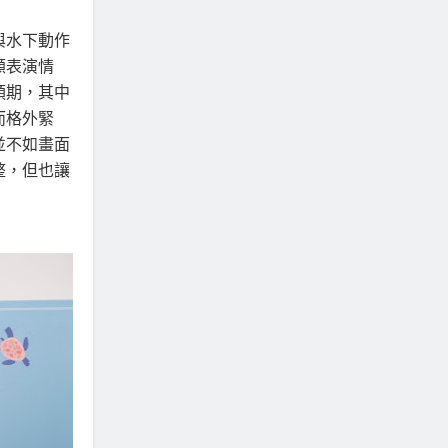
與水下動作
顧表演情
預期，其中
而格外緊
並不如畫面
整，但也讓