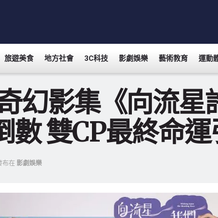
旅遊美食
地方社會
3C科技
影劇娛樂
藝術教育
運動
L奇幻影集《向流星
倒數 雙CP最終命
發布在
影劇娛樂