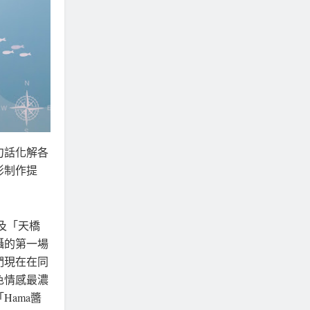
句話化解各
影制作提
及「天橋
攝的第一場
們現在在同
色情感最濃
ama醬