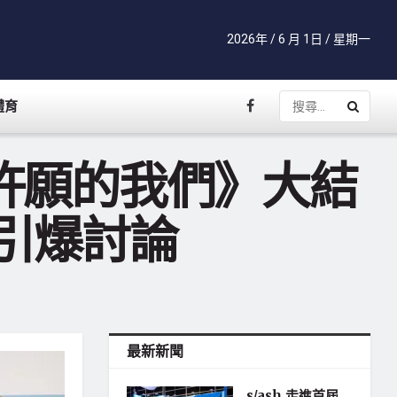
2026年 / 6 月 1日 / 星期一
體育
許願的我們》大結
運引爆討論
最新新聞
s/ash 走進首屆