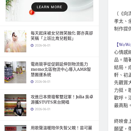
（《向流
孝太、
制作提
每天起床被女兒微笑融化 鄭亦真卻
笑稱「上班比育兒輕鬆」
【WoWo
2026-06-01
心情感
品。隨
電商競爭從促銷延伸到物流能力
結局，成
momo北區物流中心導入AMR智
軒、初
慧搬運系統
先觀賞
2026-06-01
力挺，
攻進日本樂壇奪雙冠軍！Julia 吳卓
歡呼。
源攜STUTS來台開唱
最高點
2026-06-01
終映會
用歌聲溫暖陪伴失智父親！苗可麗
願望，