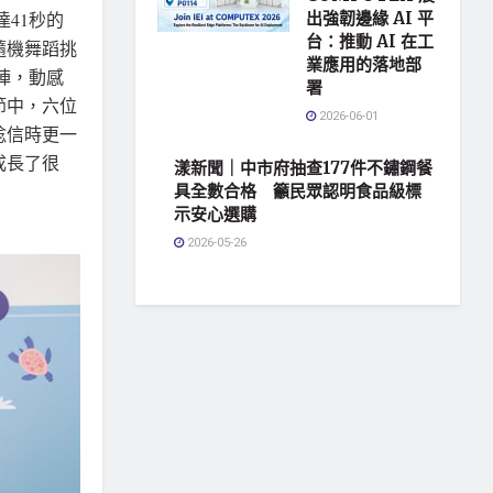
41秒的
出強韌邊緣 AI 平
台：推動 AI 在工
隨機舞蹈挑
業應用的落地部
陣，動感
署
節中，六位
2026-06-01
唸信時更一
成長了很
漾新聞｜中市府抽查177件不鏽鋼餐
具全數合格 籲民眾認明食品級標
示安心選購
2026-05-26