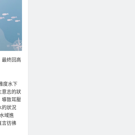
，最終回高
）
難度水下
生意志的狀
，導致耳壓
水的狀況
水域進
直言彷彿