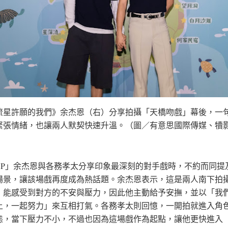
流星許願的我們》余杰恩（右）分享拍攝「天橋吻戲」幕後，一
緊張情緒，也讓兩人默契快速升溫。（圖／有意思國際傳媒、犢
CP」余杰恩與各務孝太分享印象最深刻的對手戲時，不約而同提
場景，讓該場戲再度成為熱話題。余杰恩表示，這是兩人南下拍
，能感受到對方的不安與壓力，因此他主動給予安撫，並以「我
上，一起努力」來互相打氣。各務孝太則回憶，一開拍就進入角
態，當下壓力不小，不過也因為這場戲作為起點，讓他更快進入「H