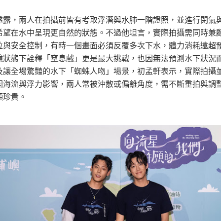
透露，兩人在拍攝前皆有考取浮潛與水肺一階證照，並進行閉氣
希望在水中呈現更自然的狀態。不過他坦言，實際拍攝需同時兼
位與安全控制，有時一個畫面必須反覆多次下水，體力消耗遠超
鏡狀態下詮釋「窒息戲」更是最大挑戰，也因無法預測水下狀況
及讓全場驚豔的水下「蜘蛛人吻」場景，初孟軒表示，實際拍攝
因海流與浮力影響，兩人常被沖散或偏離角度，需不斷重拍與調
顯珍貴。