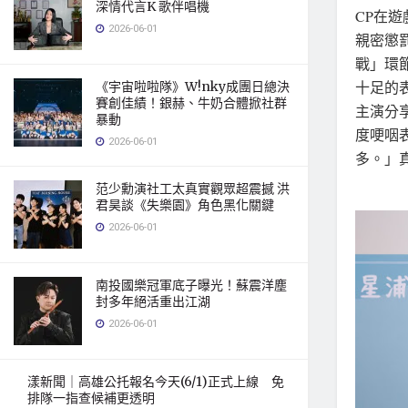
深情代言K 歌伴唱機
CP在
2026-06-01
親密懲
戰」環
十足的
《宇宙啦啦隊》W!nky成團日總決
賽創佳績！銀赫、牛奶合體掀社群
主演分
暴動
度哽咽
2026-06-01
多。」
范少勳演社工太真實觀眾超震撼 洪
君昊談《失樂園》角色黑化關鍵
2026-06-01
南投國樂冠軍底子曝光！蘇震洋塵
封多年絕活重出江湖
2026-06-01
漾新聞｜高雄公托報名今天(6/1)正式上線 免
排隊一指查候補更透明