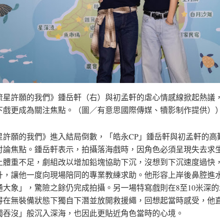
流星許願的我們》鍾岳軒（右）與初孟軒的虐心情感線掀起熱議
下戲更成為關注焦點。（圖／有意思國際傳媒、犢影制作提供）
星許願的我們》進入結局倒數，「皓永CP」鍾岳軒與初孟軒的高
討論焦點。鍾岳軒表示，拍攝落海戲時，因角色必須呈現失去求
上體重不足，劇組改以增加鉛塊協助下沉，沒想到下沉速度過快
升，讓他一度向現場陪同的專業教練求助。他形容上岸後鼻腔進
通大象」，驚險之餘仍完成拍攝。另一場特寫戲則在8至10米深的
得在無裝備狀態下獨自下潛並放開救援繩，回想起當時感受，他
獨吞沒」般沉入深海，也因此更貼近角色當時的心境。