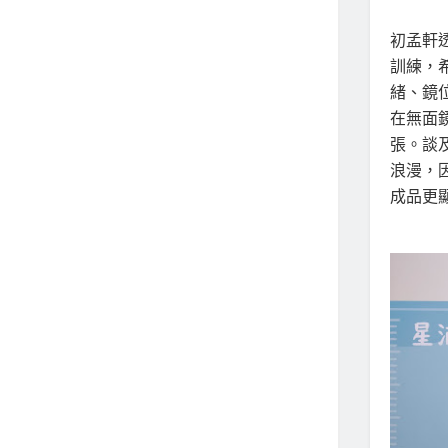
初孟軒
訓練，
緒、鏡
在無面
張。談
浪漫，
成品更