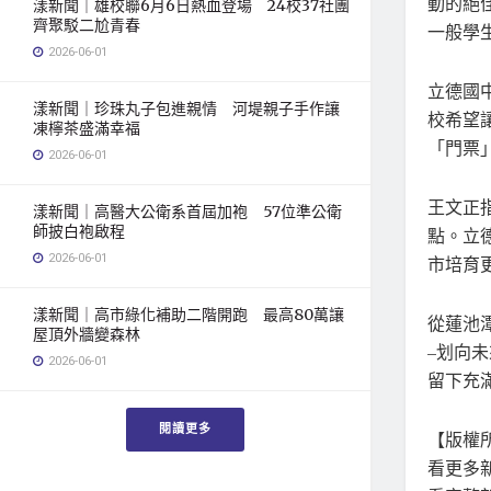
動的絕
漾新聞｜雄校聯6月6日熱血登場 24校37社團
齊聚駁二尬青春
一般學
2026-06-01
立德國
漾新聞｜珍珠丸子包進親情 河堤親子手作讓
校希望
凍檸茶盛滿幸福
「門票
2026-06-01
王文正
漾新聞｜高醫大公衛系首屆加袍 57位準公衛
師披白袍啟程
點。立
2026-06-01
市培育
漾新聞｜高市綠化補助二階開跑 最高80萬讓
從蓮池
屋頂外牆變森林
–划向
2026-06-01
留下充
閱讀更多
【版權所
看更多