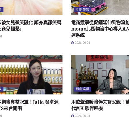
樂
影劇娛樂
床被女兒微笑融化 鄭亦真卻笑稱
電商競爭從促銷延伸到物流
比育兒輕鬆」
momo北區物流中心導入A
運系統
01
2026-06-01
樂
影劇娛樂
樂壇奪雙冠軍！Julia 吳卓源
用歌聲溫暖陪伴失智父親！
TS來台開唱
代言K 歌伴唱機
01
2026-06-01