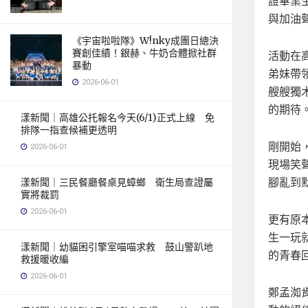
證畢業
與加油
《宇宙啦啦隊》W!nky成團日總決
賽創佳績！銀赫、牛奶合體掀社群
活動在
暴動
弟妹帶
2026-06-01
艘艘獨
的期待
漾新聞｜高雄公托報名今天(6/1)正式上線 免
排隊一指查候補更透明
剛開始
2026-06-01
現場笑
腳亂到
漾新聞｜三民餐廳餐桌見蟑螂 衛生局查證屬
實將裁罰
2026-06-01
更有原
生一玩
漾新聞｜幼貓困引擎室喵喵求救 鼓山警趴地
的青春
救援暖收編
2026-06-01
鄭孟洳