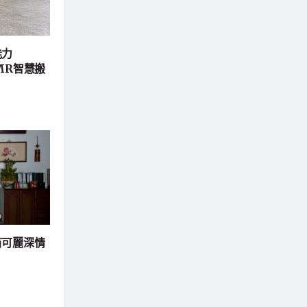
能力
MR智慧搬
苗可麗深情