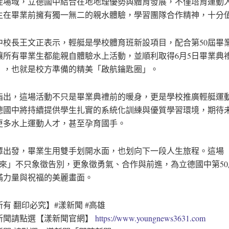
佳場域，立德國中結合在地地理優勢與體育發展，不僅培育運動
生在畢業前擁有獨一無二的親水體驗，學習團隊合作精神，十分
中校長王文正表示，輕艇是學校體育班新設項目，配合第50屆畢
讓所有畢業生都能親自體驗水上活動，並順利取得6月5日畢業典
」，也就是校方準備的精美「啟航鑰匙圈」。
指出，這場活動不只是畢業典禮前的暖身，更是學校推廣輕艇運
德國中將持續提供學生扎實的系統化訓練與優質學習環境，期待
更多水上運動人才，甚至孕育國手。
潭出發，畢業生用雙手划開水面，也划向下一段人生旅程。這場
未來」不只象徵告別，更象徵勇氣、合作與前進，為立德國中第5
滿力量與祝福的美麗畫面。
有 翻印必究】#漾新聞 #高雄
新聞請點選【漾新聞官網】
https://www.youngnews3631.com