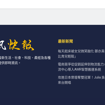
最新新聞
每天起床被女兒微笑融化 鄭亦
比育兒輕鬆」
最新生活、社會、科技、產經及各種
提供即時資訊。
電商競爭從促銷延伸到物流能力 
流中心導入AMR智慧搬運系統
攻進日本樂壇奪雙冠軍！Julia 吳
來台開唱