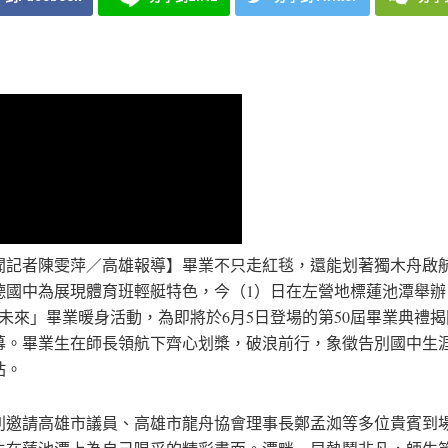
聞記者陳雯萍／高雄報導】畢業不只走紅毯，還能划著獨木舟啟
德國中為展現體育班輕艇特色，今（1）日在左營地標蓮池潭舉辦
向未來」畢業暖身活動，為即將於6月5日登場的第50屆畢業典禮
幕。畢業生在師長領航下齊心划槳，破浪前行，象徵告別國中生
站。
別邀請高雄市議員、高雄市龍舟協會理事長鄭孟洳等多位貴賓到