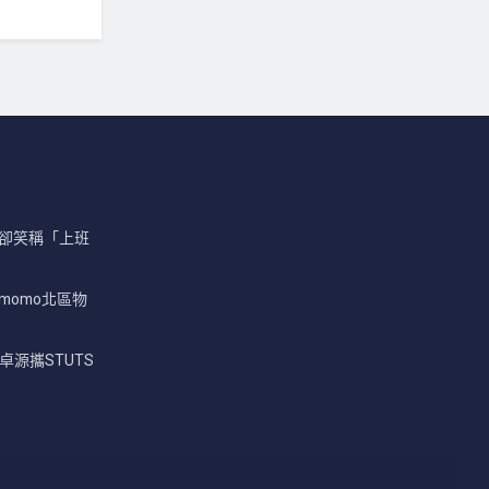
真卻笑稱「上班
momo北區物
卓源攜STUTS