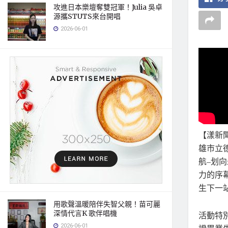
攻進日本樂壇奪雙冠軍！Julia 吳卓
源攜STUTS來台開唱
2026-06-01
【漾新
雄市立
航–划
力的序
生下一
用歌聲溫暖陪伴失智父親！苗可麗
深情代言K 歌伴唱機
活動特
2026-06-01