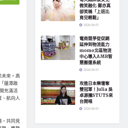
微笑融化 鄭亦真
卻笑稱「上班比
育兒輕鬆」
2026-06-01
電商競爭從促銷
延伸到物流能力
momo北區物流
中心導入AMR智
慧搬運系統
2026-06-01
航未來。高
「蓮潭啟
攻進日本樂壇奪
雙冠軍！Julia 吳
揭開充滿活
卓源攜STUTS來
涯、航向人
台開唱
2026-06-01
場，共同見