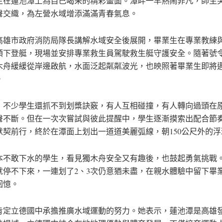
生在蓮池潭上為自己喝采的精彩畫面。潭畔一早熱鬧非凡，師生
聲交織，為左營水域增添滿滿青春氣息。
高雄市政府消防局隊長講解水域安全後展開，畢業生在專業教練
領下登艇，現場並安排專業救生員駕駛救生艇守護安全。隨著號
木舟緩緩從岸邊啟航，水面泛起粼粼波光，也映照著畢業生即將
。
，不少學生還抓不到划槳訣竅，有人互相碰撞，有人轉向過頭在
聲不斷。但在一次次嘗試與彼此提醒中，學生逐漸摸索出配合節
默契前行，終於在潭面上划出一道道美麗弧線，朝150公尺外的
本不敢下水的學生，看見獨木舟安全又有趣後，也鼓起勇氣挑戰
就停不下來，一連划了2、3次仍意猶未盡，在親水體驗中留下畢
回憶。
肯定立德國中承擔推廣水域運動的努力。她表示，蓮池潭是高雄