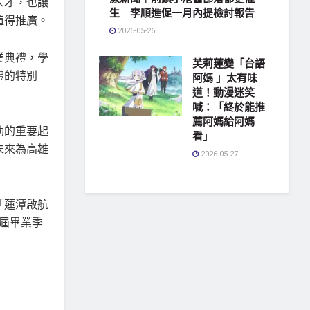
人才，也讓
生 李順進促一月內提檢討報告
值得推廣。
2026-05-26
業典禮，學
芙莉蓮變「台語
禮的特別
阿媽 」太有味
道！動漫迷笑
喊：「終於能推
薦阿媽給阿媽
動的重要起
看」
未來為高雄
2026-05-27
「蓮潭啟航
0屆畢業季