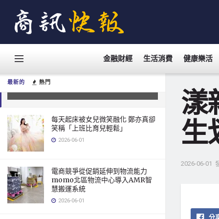
金融財經
生活消費
健康樂活
漾新聞｜立德國中蓮潭啟航 50屆畢
業生划槳迎向未來
最新的
熱門
2026-06-01
漾
每天起床被女兒微笑融化 鄭亦真卻
生
笑稱「上班比育兒輕鬆」
2026-06-01
2026-06-01
電商競爭從促銷延伸到物流能力
momo北區物流中心導入AMR智
慧搬運系統
2026-06-01
分享