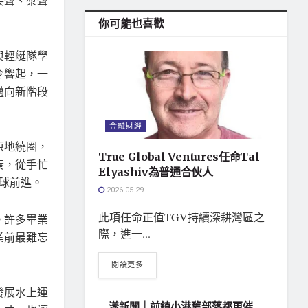
笑聲、槳聲
你可能也喜歡
與輕艇隊學
令響起，一
邁向新階段
金融財經
原地繞圈，
True Global Ventures任命Tal
奏，從手忙
Elyashiv為普通合伙人
浮球前進。
2026-05-29
此項任命正值TGV持續深耕灣區之
。許多畢業
際，進一...
業前最難忘
閱讀更多
發展水上運
漾新聞｜前鎮小港舊部落都更催