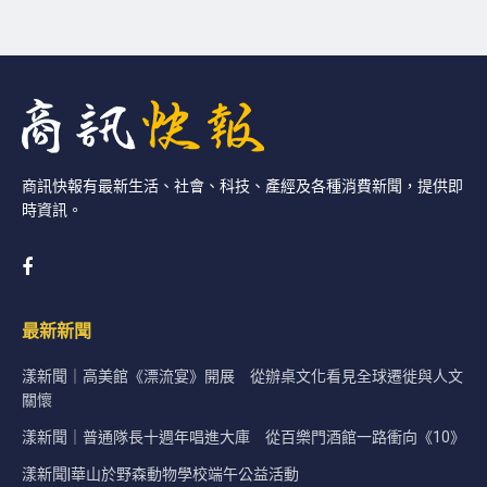
商訊快報有最新生活、社會、科技、產經及各種消費新聞，提供即
時資訊。
最新新聞
漾新聞｜高美館《漂流宴》開展 從辦桌文化看見全球遷徙與人文
關懷
漾新聞｜普通隊長十週年唱進大庫 從百樂門酒館一路衝向《10》
漾新聞|華山於野森動物學校端午公益活動