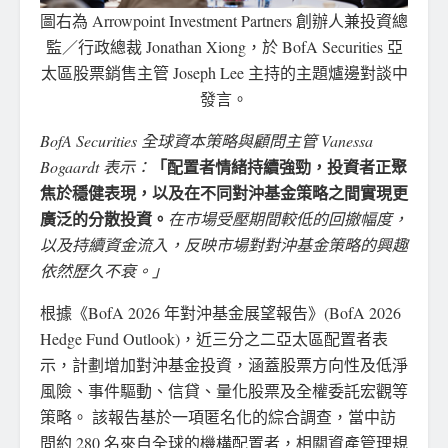
圖右為 Arrowpoint Investment Partners 創辦人兼投資總
監／行政總裁 Jonathan Xiong，於 BofA Securities 亞
太區股票銷售主管 Joseph Lee 主持的主題爐邊對談中
發言。
BofA Securities 全球資本策略與顧問主管 Vanessa
「配置者情緒持續強勁，投資者正聚
Bogaardt 表示：
焦於穩健表現，以及在不同對沖基金策略之間實現更
廣泛的分散投資。
在市場受壓期間較低的回撤幅度，
以及持續資金流入，反映市場對對沖基金策略的興趣
依然歷久不衰。」
根據《BofA 2026 年對沖基金展望報告》(BofA 2026
Hedge Fund Outlook)，近三分之二亞太區配置者表
示，計劃增加對沖基金投資，涵蓋股票方向性及低淨
風險、事件驅動、信貸、量化股票及全權委託宏觀等
策略。 該報告基於一項匿名化的綜合調查，當中訪
問約 280 名來自全球的機構配置者，相關資產管理規