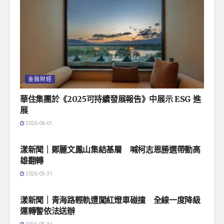
金融財經
華住集團於《2025可持續發展報告》中展示 ESG 進
展
2026-06-01
地方社會
漾新聞｜鄭麗文鳳山集結基層 喊柯志恩勝選帶動高
雄翻轉
2026-05-31
地方社會
漾新聞｜青海路輕軌遭闖紅燈車碰撞 全線一度降級
運轉警依法送辦