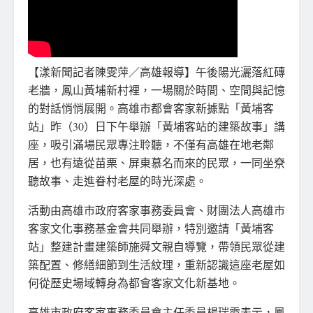
【漾新聞記者陳雯萍／高雄報導】午後陽光灑落紅磚
老牆，鳳山黃埔新村裡，一場關於時間、空間與記憶
的對話悄悄展開。高雄市都會客家新據點「黃埔客
站」昨（30）日下午舉辦「黃埔客站的建築故事」講
座，吸引滿場民眾專注聆聽，不僅有高雄在地老鄰
居，也有遠從苗栗、屏東慕名而來的民眾，一同坐尞
聽故事、走進眷村老屋的時光深處。
活動由高雄市政府客家事務委員會、財團法人高雄市
客家文化事務基金會共同舉辦，特別邀請「黃埔客
站」整建計畫建築師施舜文親自導覽，帶領民眾從建
築配置、修繕細節到生活紋理，重新認識這座老屋如
何從歷史場域轉身為都會客家文化新基地。
高雄市政府客家事務委員會主任委員楊瑞霞表示，鳳