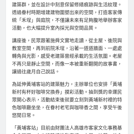
建築群，並在設計中刻意保留修繕痕跡與生活紋理。
透過眷村時期增建建物圍塑出來的空間，打造客家傳
統「禾埕」與庭院，不僅讓未來有足夠腹地舉辦客家
活動，也大幅提升室內採光與空間品質。
講座後，民眾跟著施舜文實地走讀，從主屋、後院與
教室空間，再到前院禾埕，沿著一道道牆面、一處處
轉角與光影，感受老建築曾經承載的生活氛圍。老屋
不再只是靜止空間，而像一本被重新翻開的故事書，
讓過往歲月自己說話。
為延伸黃埔客站的建築魅力，主辦單位也安排「黃埔
新村有杯好咖啡兌換券」摸彩活動。抽到獎的幸運民
眾開心表示，活動結束後就要立刻到黃埔新村裡的特
色咖啡廳坐坐，在眷村老宅與咖啡香之間，享受午後
悠閒日常。
「黃埔客站」目前由財團法人高雄市客家文化事務基