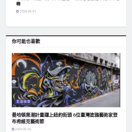
轉
2026-05-31
你可能也喜歡
影劇娛樂
曼哈頓黑潮計畫躍上紐約街頭 6位臺灣塗鴉藝術家登
布希維克藝術節
2026-05-26