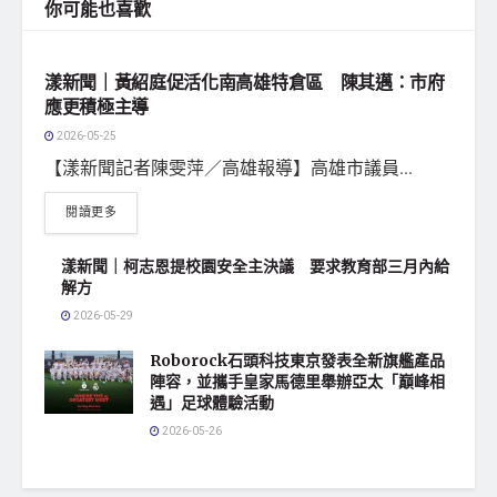
你可能也喜歡
地方社會
漾新聞｜黃紹庭促活化南高雄特倉區 陳其邁：市府
應更積極主導
2026-05-25
【漾新聞記者陳雯萍／高雄報導】高雄市議員...
閱讀更多
漾新聞｜柯志恩提校園安全主決議 要求教育部三月內給
解方
2026-05-29
Roborock石頭科技東京發表全新旗艦產品
陣容，並攜手皇家馬德里舉辦亞太「巔峰相
遇」足球體驗活動
2026-05-26