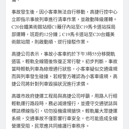
事故發生後，因小客車無法自行移動，高捷行控中心
立即指示事故列車進行清車作業，並啟動降級運轉。
C20台鐵美術館站經C1籬仔內站至C19馬卡道站採局
部運轉，班距約12分鐘；C19馬卡道站至C20台鐵美
術館站間，則啟動順、逆行接駁作業。
高捷公司表示，事故小客車約於下午3時55分移開軌
道區，輕軌全線隨後恢復正常行駛。初步判斷，事故
當時輕軌列車為綠燈通行狀態，小客車疑似交通違規
而與列車發生碰撞，若經警方確認為小客車違規，高
捷公司將針對列車毀損狀況進行求償。
高雄市政府捷運工程局與高捷公司呼籲，用路人行經
輕軌運行路段時，務必減速慢行，並遵守交通號誌與
標誌標線指引，切勿投機違規搶快。輕軌屬大眾捷運
系統，交通事故不僅影響行車安全，也可能造成全線
營運受阻，民眾應共同維護行車秩序。