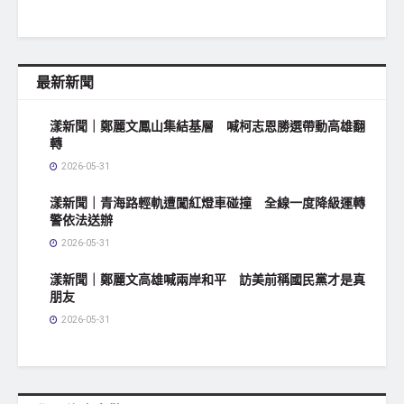
最新新聞
漾新聞｜鄭麗文鳳山集結基層 喊柯志恩勝選帶動高雄翻
轉
2026-05-31
漾新聞｜青海路輕軌遭闖紅燈車碰撞 全線一度降級運轉
警依法送辦
2026-05-31
漾新聞｜鄭麗文高雄喊兩岸和平 訪美前稱國民黨才是真
朋友
2026-05-31