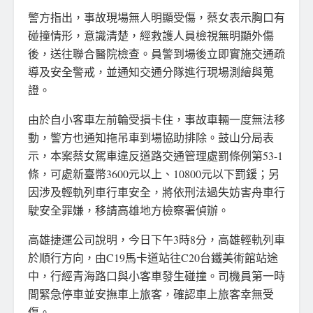
警方指出，事故現場無人明顯受傷，蔡女表示胸口有
碰撞情形，意識清楚，經救護人員檢視無明顯外傷
後，送往聯合醫院檢查。員警到場後立即實施交通疏
導及安全警戒，並通知交通分隊進行現場測繪與蒐
證。
由於自小客車左前輪受損卡住，事故車輛一度無法移
動，警方也通知拖吊車到場協助排除。鼓山分局表
示，本案蔡女駕車違反道路交通管理處罰條例第53-1
條，可處新臺幣3600元以上、10800元以下罰鍰；另
因涉及輕軌列車行車安全，將依刑法過失妨害舟車行
駛安全罪嫌，移請高雄地方檢察署偵辦。
高雄捷運公司說明，今日下午3時8分，高雄輕軌列車
於順行方向，由C19馬卡道站往C20台鐵美術館站途
中，行經青海路口與小客車發生碰撞。司機員第一時
間緊急停車並安撫車上旅客，確認車上旅客幸無受
傷。