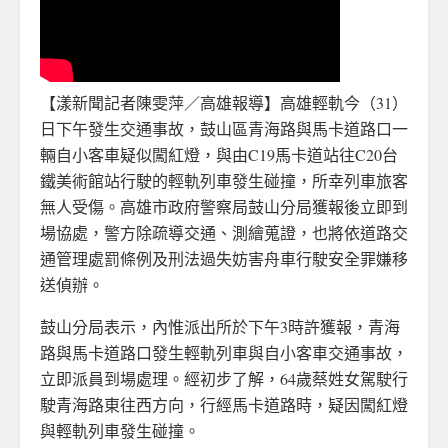
【漾新聞記者陳雯萍／高雄報導】高雄輕軌今（31）
日下午發生交通事故，鼓山區青海路與馬卡道路口一
輛自小客車疑似闖紅燈，與由C19馬卡道站往C20台
鐵美術館站行駛的輕軌列車發生碰撞，所幸列車旅客
無人受傷。高雄市政府警察局鼓山分局獲報後立即到
場協處，警方除疏導交通、測繪蒐證，也將依道路交
通管理處罰條例及刑法過失妨害舟車行駛安全罪嫌移
送偵辦。
鼓山分局表示，內惟派出所於下午3時許獲報，青海
路與馬卡道路口發生輕軌列車與自小客車交通事故，
立即派員到場處理。經初步了解，64歲蔡姓女駕駛行
駛青海路東往西方向，行經馬卡道路時，疑因闖紅燈
與輕軌列車發生碰撞。