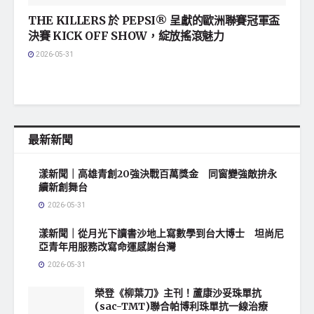
THE KILLERS 於 PEPSI® 呈獻的歐洲聯賽冠軍盃
決賽 KICK OFF SHOW，綻放搖滾魅力
2026-05-31
最新新聞
漾新聞｜高雄青創20強決戰百萬獎金 同窗變強敵拚永
續新創舞台
2026-05-31
漾新聞｜從月光下讀書沙地上寫數學到台大博士 坦尚尼
亞青年用服務改寫命運感謝台灣
2026-05-31
榮登《柳葉刀》主刊！蘆康沙妥珠單抗
(sac-TMT)聯合帕博利珠單抗一線治療