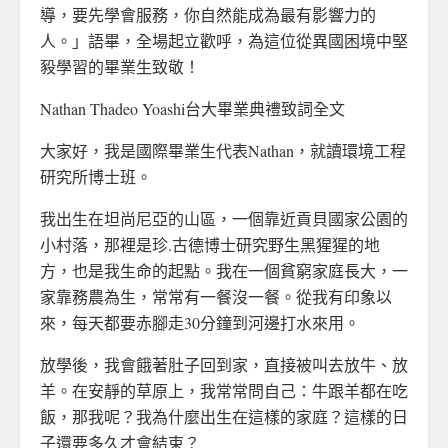
導，要先學會服務，你自然能成為最有影響力的
人。」語畢，全場起立歡呼，為這位從異國困境中堅
豛學習的畢業生致敬！
Nathan Thadeo Yoashi台大畢業典禮致詞全文
大家好，我是國際畢業生代表Nathan，就讀環境工程
研究所博士班。
我出生在坦尚尼亞的山區，一個靠近貢貝國家公園的
小村落，那裡是珍.古德博士研究野生黑猩猩的地
方，也是我生命的起點。我在一個貧窮家庭長大，一
家靠務農為生，常常有一餐沒一餐。從我有印象以
來，每天都要赤腳走30分鐘到河邊打水來用。
放學後，我會餓著肚子回到家，直接被叫去放牛、放
羊。在安靜的草原上，我常常問自己：牛跟羊都在吃
飯，那我呢？我為什麼出生在這樣的家庭？這樣的日
子還要多久才會結束？