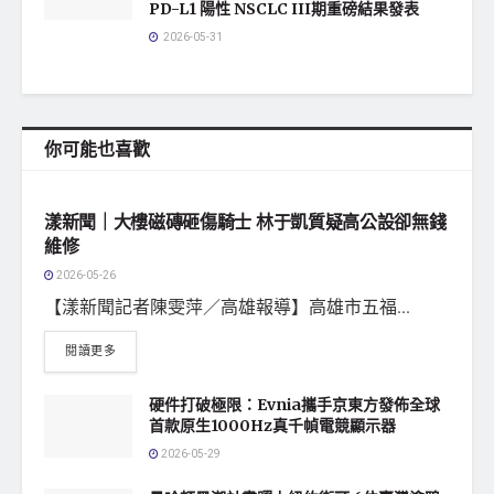
PD-L1 陽性 NSCLC III期重磅結果發表
2026-05-31
你可能也喜歡
地方社會
漾新聞｜大樓磁磚砸傷騎士 林于凱質疑高公設卻無錢
維修
2026-05-26
【漾新聞記者陳雯萍／高雄報導】高雄市五福...
閱讀更多
硬件打破極限：Evnia攜手京東方發佈全球
首款原生1000Hz真千幀電競顯示器
2026-05-29