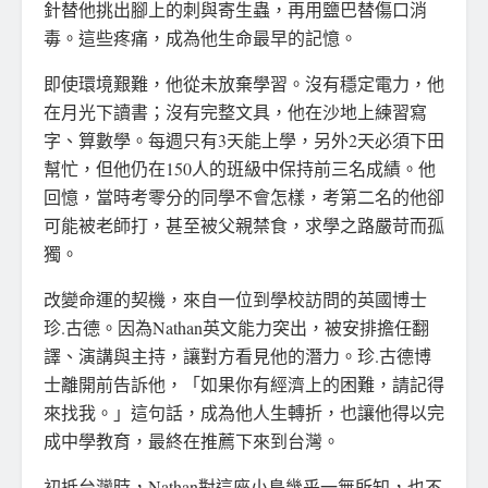
針替他挑出腳上的刺與寄生蟲，再用鹽巴替傷口消
毒。這些疼痛，成為他生命最早的記憶。
即使環境艱難，他從未放棄學習。沒有穩定電力，他
在月光下讀書；沒有完整文具，他在沙地上練習寫
字、算數學。每週只有3天能上學，另外2天必須下田
幫忙，但他仍在150人的班級中保持前三名成績。他
回憶，當時考零分的同學不會怎樣，考第二名的他卻
可能被老師打，甚至被父親禁食，求學之路嚴苛而孤
獨。
改變命運的契機，來自一位到學校訪問的英國博士
珍.古德。因為Nathan英文能力突出，被安排擔任翻
譯、演講與主持，讓對方看見他的潛力。珍.古德博
士離開前告訴他，「如果你有經濟上的困難，請記得
來找我。」這句話，成為他人生轉折，也讓他得以完
成中學教育，最終在推薦下來到台灣。
初抵台灣時，Nathan對這座小島幾乎一無所知，也不