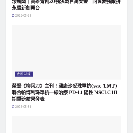
漾新聞｜高雄青創20強決戰百萬獎金 同窗變強敵拚
永續新創舞台
2026-05-31
金融財經
榮登《柳葉刀》主刊！蘆康沙妥珠單抗(sac-TMT)
聯合帕博利珠單抗一線治療 PD-L1 陽性 NSCLC III
期重磅結果發表
2026-05-31