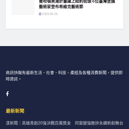
曼哈頓黑潮計畫躍上紐約街頭 6位臺灣塗鴉
藝術家登布希維克藝術節
2026-05-26
商訊快報有最新生活、社會、科技、產經及各種消費新聞，提供即
時資訊。
最新新聞
漾新聞｜高雄青創20強決戰百萬獎金 同窗變強敵拚永續新創舞台