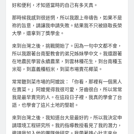
好和便利，才知道當時的自己有多天真。
那時候我感到很迷惘，所以我跟上帝禱告，如果不是
祢的旨意，請讓我申請失敗。結果我不只被錄取長榮
大學，還拿到了獎學金。
來到台灣之後，挑戰開始了。因為一句中文都不會，
所以我跟著台南聖教會的弟兄姊妹學中文。我還跟著
在地農民學習永續農業，到雲林種花生，到台南種玉
米筍，到嘉義種稻米，到菜市場賣花椰菜。
常常聽到菜市場的阿嬤說：「你看，那裡有一個黑人
在賣菜。」阿嬤覺得我很可愛，牙齒很白，所以常常
我是最早賣完的人。在這段日子裡，我真的學會了台
語，也學會了這片土地的堅韌。
來到台灣之後，我知道台大是最好的，所以我決定申
請環境工程研究所。我的指導教授看見了我的潛力，
邀請我加入他的團隊做研究。我帶著雄心壯志來台