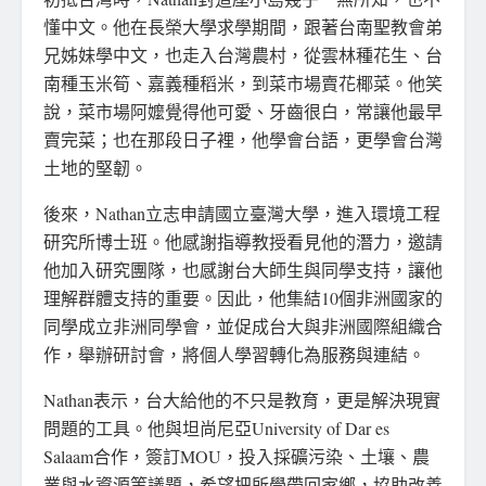
懂中文。他在長榮大學求學期間，跟著台南聖教會弟
兄姊妹學中文，也走入台灣農村，從雲林種花生、台
南種玉米筍、嘉義種稻米，到菜市場賣花椰菜。他笑
說，菜市場阿嬤覺得他可愛、牙齒很白，常讓他最早
賣完菜；也在那段日子裡，他學會台語，更學會台灣
土地的堅韌。
後來，Nathan立志申請國立臺灣大學，進入環境工程
研究所博士班。他感謝指導教授看見他的潛力，邀請
他加入研究團隊，也感謝台大師生與同學支持，讓他
理解群體支持的重要。因此，他集結10個非洲國家的
同學成立非洲同學會，並促成台大與非洲國際組織合
作，舉辦研討會，將個人學習轉化為服務與連結。
Nathan表示，台大給他的不只是教育，更是解決現實
問題的工具。他與坦尚尼亞University of Dar es
Salaam合作，簽訂MOU，投入採礦污染、土壤、農
業與水資源等議題，希望把所學帶回家鄉，協助改善