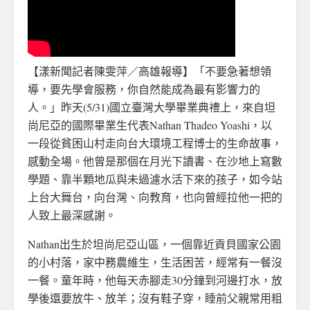
【漾新聞記者陳雯萍／高雄報導】「不要急著想領
導，要先學會服務，你自然能成為最有影響力的
人。」昨天(5/31)國立臺灣大學畢業典禮上，來自坦
尚尼亞的國際畢業生代表Nathan Thadeo Yoashi，以
一段從貧困山村走向台大環境工程博士的生命故事，
感動全場。他曾是那個在月光下讀書、在沙地上寫數
學題、靠半顆地瓜與未過濾水活下來的孩子，如今站
上台大舞台，向台灣、向教育，也向曾經拉他一把的
人致上最深感謝。
Nathan出生於坦尚尼亞山區，一個靠近貢貝國家公園
的小村落，家中務農維生，生活困苦，經常有一餐沒
一餐。童年時，他每天赤腳走30分鐘到河邊打水，放
學後還要放牛、放羊；沒有鞋子穿，睡前父親常用粗