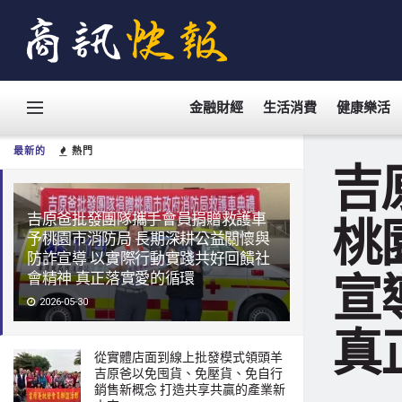
金融財經
生活消費
健康樂活
最新的
熱門
吉
吉原爸批發團隊攜手會員捐贈救護車
桃
予桃園市消防局 長期深耕公益關懷與
防詐宣導 以實際行動實踐共好回饋社
宣
會精神 真正落實愛的循環
2026-05-30
真
從實體店面到線上批發模式領頭羊
吉原爸以免囤貨、免壓貨、免自行
銷售新概念 打造共享共贏的產業新