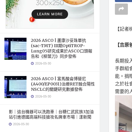
【記者
2026 ASCO | 蘆康沙妥珠單抗
【吉原
(sac-TMT) III期OptiTROP-
Lung05研究成果於ASCO口頭報
告和《柳葉刀》同步發佈
長期投
2026-05-30
手群組
能。捐
2026 ASCO | 富馬酸侖博替尼
之於社
(A400/EP0031)治療RET融合陽性
NSCLC的關鍵研究數據發佈
需要的
2026-05-30
影｜這台機器可以洗跑車｜台糖仁武民族3加油
站引進德國高端科技搶攻名牌車市場｜漾新聞
2026-05-30