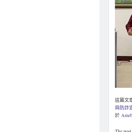
這篇文
與防詐
於
Ameb
The pos