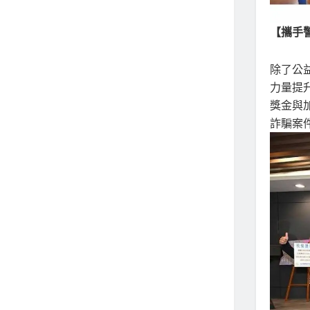
【攜手
除了公
力量提
獎金與
詐騙案