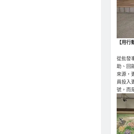
【用行
從批發
助、回
來源，
員投入
號，而