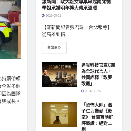
漾新聞｜政大雄女專桌串起南北情
學姐承諾明年擴大傳承溫暖
2026-05-26
【漾新聞記者張君瑋／台北報導】
從高雄到指...
閱讀更多
追覓科技官宣C羅
為全球代言人，
共同詮釋「敢夢
也持續帶領
敢贏」
及全省多個
2026-05-25
卻因為團隊
會與成長。
「恐怖大師」溫
子仁力讚愛《後
室》 台灣首映好
評盛讚：絕對二
刷