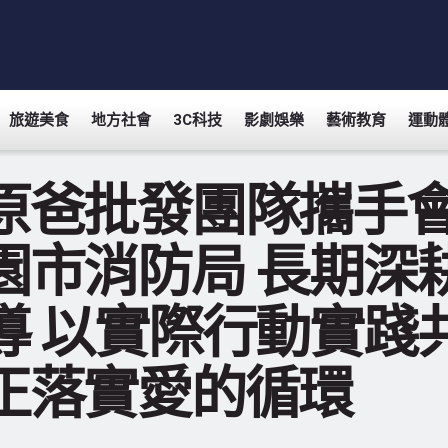
旅遊美食
地方社會
3C科技
影劇娛樂
藝術教育
運動
原爸批發團隊攜手
園市消防局 長期深
導 以實際行動實踐
正落實愛的循環