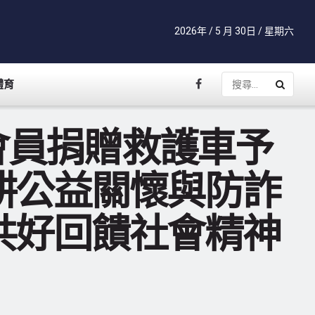
2026年 / 5 月 30日 / 星期六
體育
會員捐贈救護車予
耕公益關懷與防詐
共好回饋社會精神