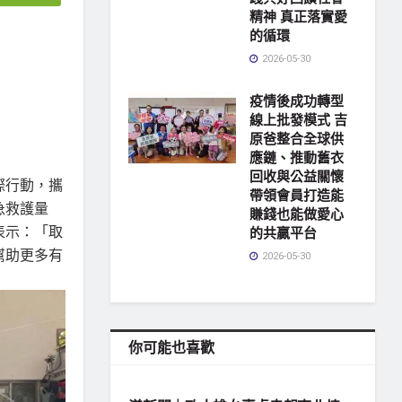
精神 真正落實愛
的循環
2026-05-30
疫情後成功轉型
線上批發模式 吉
原爸整合全球供
應鏈、推動舊衣
回收與公益關懷
際行動，攜
帶領會員打造能
急救護量
賺錢也能做愛心
表示：「取
的共贏平台
幫助更多有
2026-05-30
你可能也喜歡
地方社會