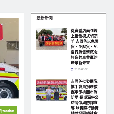
最新新聞
從實體店面到線
上批發模式領頭
羊 吉原爸以免囤
貨、免壓貨、免
自行銷售新概念
打造共享共贏的
產業新未來
2026-05-30
吉原爸批發團隊
攜手會員捐贈救
護車予桃園市消
防局 長期深耕公
益關懷與防詐宣
導 以實際行動實
Wechat
踐共好回饋社會