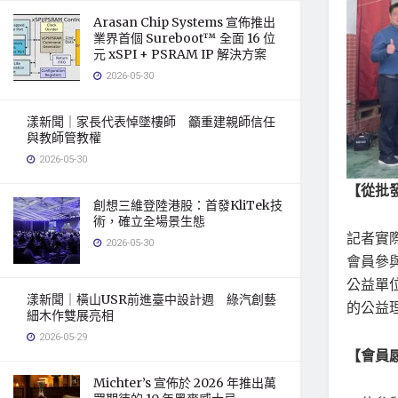
Arasan Chip Systems 宣佈推出
業界首個 Sureboot™ 全面 16 位
元 xSPI + PSRAM IP 解決方案
2026-05-30
漾新聞｜家長代表悼墜樓師 籲重建親師信任
與教師管教權
2026-05-30
【從批
創想三維登陸港股：首發KliTek技
術，確立全場景生態
記者實
2026-05-30
會員參
公益單
漾新聞｜橫山USR前進臺中設計週 綠汽創藝
的公益
細木作雙展亮相
2026-05-29
【會員
Michter’s 宣佈於 2026 年推出萬