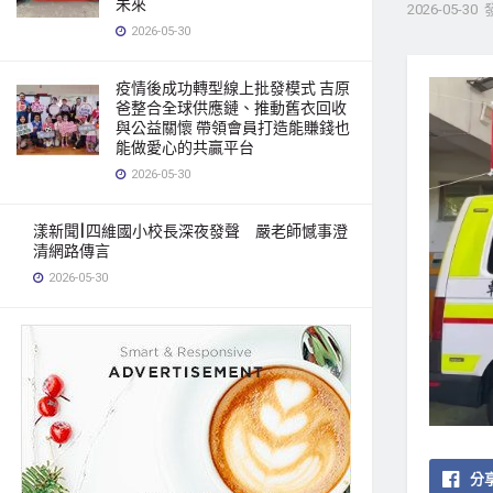
未來
2026-05-30
2026-05-30
疫情後成功轉型線上批發模式 吉原
爸整合全球供應鏈、推動舊衣回收
與公益關懷 帶領會員打造能賺錢也
能做愛心的共贏平台
2026-05-30
漾新聞|四維國小校長深夜發聲 嚴老師憾事澄
清網路傳言
2026-05-30
分享