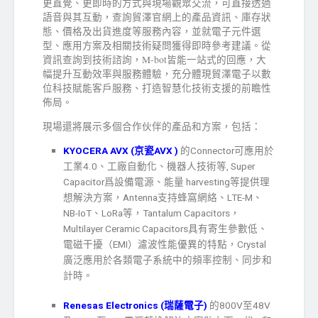
更直覺、更即時的方式與現場觀眾交流，可直接透過
語音與其互動，查詢貿澤官網上的產品資訊、庫存狀
態、價格及出貨進度等服務內容，並就電子元件選
型、應用方案及相關技術疑問獲得即時參考建議。從
資訊查詢到技術諮詢，M-bot皆能一站式的回應，大
幅提升互動效率與服務體驗，充分體現貿澤電子以數
位科技賦能客戶服務、打造智慧化技術支援的前瞻性
佈局。
現場還將展示多個合作伙伴的產品和方案，包括：
KYOCERA AVX (
京瓷
AVX )
的Connector可應用於
工業4.0、工廠自動化、機器人技術等, Super
Capacitor爲設備電源、能量 harvesting等提供理
想解決方案，Antenna支持蜂窩網絡、LTE-M、
NB-IoT、LoRa等，Tantalum Capacitors，
Multilayer Ceramic Capacitors具有寄生參數低、
電磁干擾（EMI）濾波性能優異的特點，Crystal
廣泛應用於各類電子系統中的頻率控制、同步和
計時。
Renesas Electronics (
瑞薩電子
)
的800V至48V