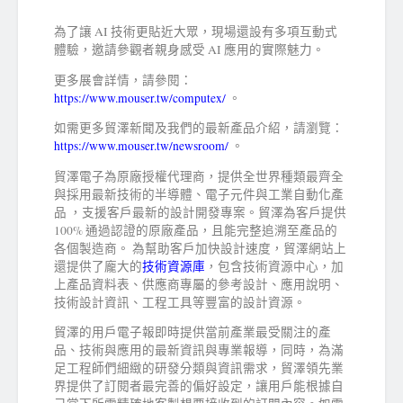
為了讓 AI 技術更貼近大眾，現場還設有多項互動式
體驗，邀請參觀者親身感受 AI 應用的實際魅力。
更多展會詳情，請參閱：
https://www.mouser.tw/computex/
。
如需更多貿澤新聞及我們的最新產品介紹，請瀏覽：
https://www.mouser.tw/newsroom/
。
貿澤電子為原廠授權代理商，提供全世界種類最齊全
與採用最新技術的半導體、電子元件與工業自動化產
品 ，支援客戶最新的設計開發專案。貿澤為客戶提供
100% 通過認證的原廠產品，且能完整追溯至產品的
各個製造商。 為幫助客戶加快設計速度，貿澤網站上
還提供了龐大的
技術資源庫
，包含技術資源中心，加
上產品資料表、供應商專屬的參考設計、應用說明、
技術設計資訊、工程工具等豐富的設計資源。
貿澤的用戶電子報即時提供當前產業最受關注的產
品、技術與應用的最新資訊與專業報導，同時，為滿
足工程師們細緻的研發分類與資訊需求，貿澤領先業
界提供了訂閱者最完善的偏好設定，讓用戶能根據自