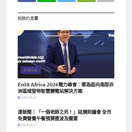
相關的
文章
金融財經
Enlit Africa 2026電力峰會：華為面向南部非
洲區域發佈智慧變電站解決方案
地方社會
2026-05-27
漾新聞｜「一個老師之死！」延燒到議會 全市
免費營養午餐預算遭波及擱置
地方社會
2026-05-27