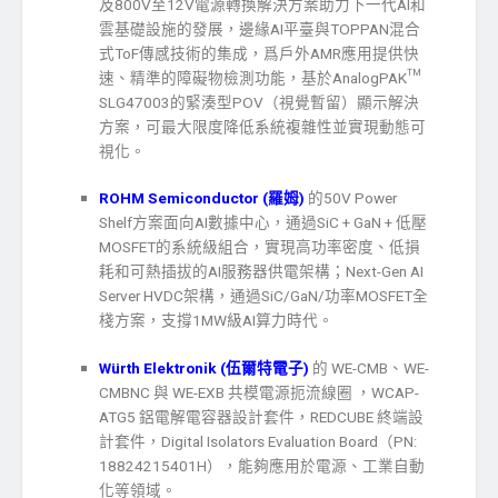
及800V至12V電源轉換解決方案助力下一代AI和
雲基礎設施的發展，邊緣AI平臺與TOPPAN混合
式ToF傳感技術的集成，爲戶外AMR應用提供快
速、精準的障礙物檢測功能，基於AnalogPAK™
SLG47003的緊湊型POV（視覺暫留）顯示解決
方案，可最大限度降低系統複雜性並實現動態可
視化
。
ROHM Semiconductor (
羅姆
)
的50V Power
Shelf方案面向AI數據中心，通過SiC + GaN + 低壓
MOSFET的系統級組合，實現高功率密度、低損
耗和可熱插拔的AI服務器供電架構；Next-Gen AI
Server HVDC架構，通過SiC/GaN/功率MOSFET全
棧方案，支撐1MW級AI算力時代
。
Würth Elektronik (
伍爾特電子
)
的 WE-CMB、WE-
CMBNC 與 WE-EXB 共模電源扼流線圈 ，WCAP-
ATG5 鋁電解電容器設計套件，REDCUBE 終端設
計套件，Digital Isolators Evaluation Board（PN:
18824215401H），能夠應用於電源、工業自動
化等領域
。