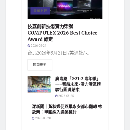
金融財經
技嘉創新技術實力榮獲
COMPUTEX 2026 Best Choice
Award 肯定
2026-05-21
台北2026年5月21日 /美通社/ -...
閱讀更多
廣青總「G21+2 青年季」
—-智航未來•活力灣區體
驗行圓滿結束
2026-05-25
漾新聞｜黃秋媖促燕巢永安都市翻轉 林
欽榮：甲圍納入通盤檢討
2026-05-20