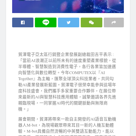
貿澤電子亞太區行銷暨企業發展副總裁田吉平表示 :
「當前AI浪潮正以前所未有的速度重塑產業樣貌，從
半導體、智慧製造到消費性電子，各行各業皆加速邁
向智慧化與數位轉型。今年COMPUTEX以『AI
Together』為主軸，匯聚全球頂尖科技業者，共同勾
勒AI產業發展新藍圖。貿澤電子很榮幸能參與這場年
度科技盛會，我們攜手多家重要合作夥伴，在展位帶
來最新的AI與智慧科技應用體驗，誠摯邀請各界先進
親臨現場，一同掌握AI時代的關鍵脈動與無限商
機。」
展會期間，貿澤將帶來一款自主開發的AI語音互動機
器人M-bot，為現場觀眾帶來耳目一新的人機互動體
驗。M-bot具備自然流暢的中英雙語互動能力，能以