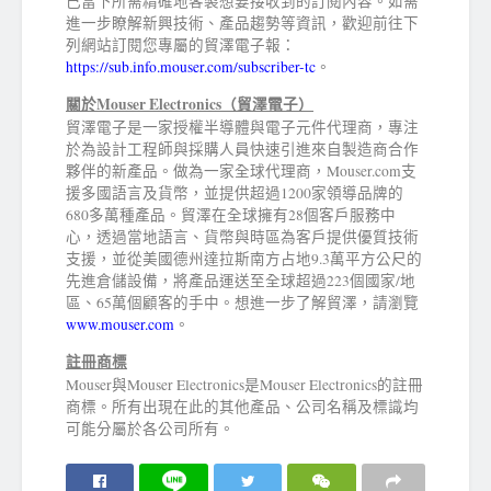
己當下所需精確地客製想要接收到的訂閱內容。如需
進一步瞭解新興技術、產品趨勢等資訊，歡迎前往下
列網站訂閱您專屬的貿澤電子報：
https://sub.info.mouser.com/subscriber-tc
。
關於
Mouser Electronics
（貿澤電子）
貿澤電子是一家授權半導體與電子元件代理商，專注
於為設計工程師與採購人員快速引進來自製造商合作
夥伴的新產品。做為一家全球代理商，Mouser.com支
援多國語言及貨幣，並提供超過1200家領導品牌的
680多萬種產品。貿澤在全球擁有28個客戶服務中
心，透過當地語言、貨幣與時區為客戶提供優質技術
支援，並從美國德州達拉斯南方占地9.3萬平方公尺的
先進倉儲設備，將產品運送至全球超過223個國家/地
區、65萬個顧客的手中。想進一步了解貿澤，請瀏覽
www.mouser.com
。
註冊商標
Mouser與Mouser Electronics是Mouser Electronics的註冊
商標。所有出現在此的其他產品、公司名稱及標識均
可能分屬於各公司所有。