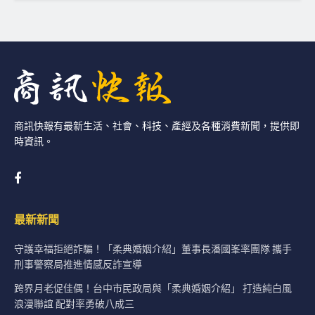
商訊快報有最新生活、社會、科技、產經及各種消費新聞，提供即
時資訊。
最新新聞
守護幸福拒絕詐騙！「柔典婚姻介紹」董事長潘國峯率團隊 攜手
刑事警察局推進情感反詐宣導
跨界月老促佳偶！台中市民政局與「柔典婚姻介紹」 打造純白風
浪漫聯誼 配對率勇破八成三