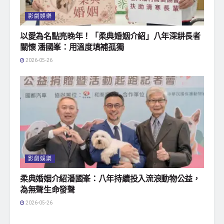
影劇娛樂
以愛為名點亮晚年！「柔典婚姻介紹」八年深耕長者
關懷 潘國峯：用溫度填補孤獨
2026-05-26
影劇娛樂
柔典婚姻介紹潘國峯：八年持續投入流浪動物公益，
為無聲生命發聲
2026-05-26