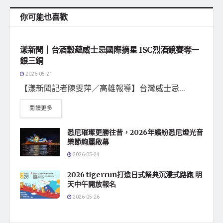
你可能也喜歡
地方社會
漾新聞｜台酒穀蘊威士忌國際摘星 ISC烈酒競賽奪一
銀三銅
2026-05-21
【漾新聞記者陳雯萍／高雄報導】台灣威士忌...
閱讀更多
悉尼璀璨更勝往昔，2026年繽紛悉尼燈光音
樂節絢麗啟幕
2026-05-24
2026 tigerrun打造日式祭典沉浸式路跑 明
天中午開放報名
2026-05-26