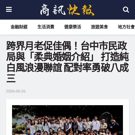
金融財經
生活消費
健康樂活
旅遊美食
地方社會
跨界月老促佳偶！台中市民政
局與「柔典婚姻介紹」 打造純
白風浪漫聯誼 配對率勇破八成
三
2026-05-26