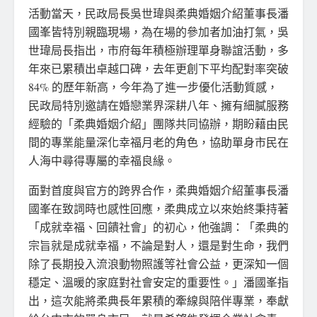
活動當天，民政局長吳世瑋與柔典婚姻介紹董事長潘
國峯皆特別親臨現場，為在場的參加者加油打氣，吳
世瑋局長指出，市府每年積極辦理單身聯誼活動，多
年來已累積出卓越口碑，去年更創下平均配對率突破
84% 的歷年新高，今年為了進一步優化活動質感，
民政局特別邀請在婚戀業界深耕八年、擁有細膩服務
經驗的「柔典婚姻介紹」團隊共同協辦，期盼藉由民
間的專業能量深化幸福月老的角色，協助單身市民在
人海中尋得專屬的幸福良緣。
面對首度與官方的跨界合作，柔典婚姻介紹董事長潘
國峯在致詞時也感性回應，柔典成立以來始終秉持著
「成就幸福、回饋社會」的初心，他強調：「柔典的
宗旨就是成就幸福，不論是對人，還是對生命，我們
除了長期投入流浪動物照護等社會公益，更深知一個
穩定、溫暖的家庭對社會安定的重要性。」潘國峯指
出，這次能將柔典長年累積的牽線與陪伴專業，奉獻