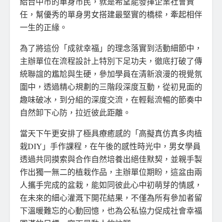
給台中市的單身市民，就是希望能發揮企業社會責
任，幫優秀的單身男女搭建最堅實的橋樑，牽起相伴
一生的正緣。
為了將這份「成就幸福」的理念落實到活動細節中，
主辦單位在流程設計上特別下足功夫，徹底打破了傳
統聯誼的尷尬與生硬，參加學員在清新浪漫的視覺氛
圍中，透過精心規劃的三階段深度互動，從初見面的
趣味破冰，到分組的深度交流，在輕鬆流暢的節奏中
自然卸下心防，拉近彼此距離。
當天下午更安排了極具療癒感的「高擬真仿真多肉植
栽DIY」手作課程，在午後的感性時光中，男女學員
透過共同摸索與合作自然培養出絕佳默契，並親手製
作出獨一無二的植栽作品，主辦單位期盼，這盆由兩
人攜手完成的盆栽，能如同彼此心中初萌芽的情感，
在未來的細心灌溉下開花結果，不僅為所有參加者留
下溫暖難忘的心動回憶，也為公私協力促成社會幸福