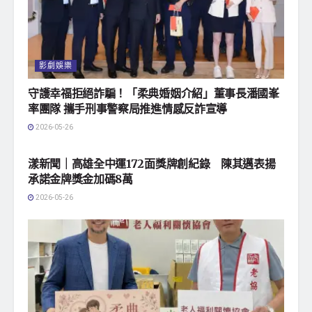
影劇娛樂
守護幸福拒絕詐騙！「柔典婚姻介紹」董事長潘國峯
率團隊 攜手刑事警察局推進情感反詐宣導
2026-05-26
地方社會
漾新聞｜高雄全中運172面獎牌創紀錄 陳其邁表揚
承諾金牌獎金加碼8萬
2026-05-26