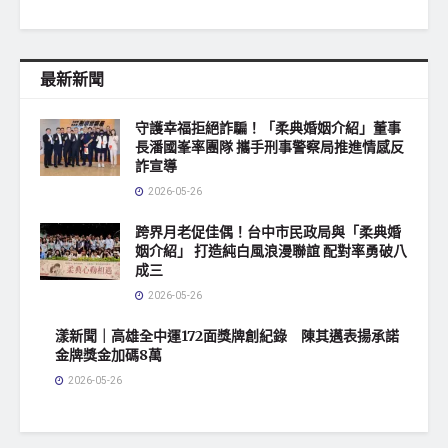
最新新聞
守護幸福拒絕詐騙！「柔典婚姻介紹」董事
長潘國峯率團隊 攜手刑事警察局推進情感反
詐宣導
2026-05-26
跨界月老促佳偶！台中市民政局與「柔典婚
姻介紹」 打造純白風浪漫聯誼 配對率勇破八
成三
2026-05-26
漾新聞｜高雄全中運172面獎牌創紀錄 陳其邁表揚承諾
金牌獎金加碼8萬
2026-05-26