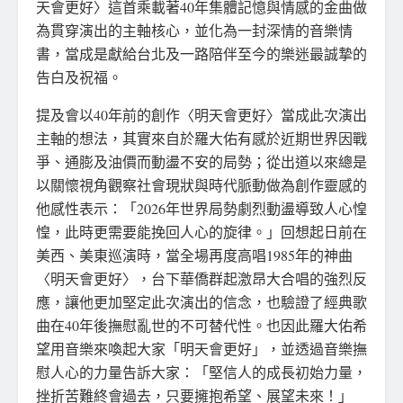
天會更好〉這首乘載著40年集體記憶與情感的金曲做
為貫穿演出的主軸核心，並化為一封深情的音樂情
書，當成是獻給台北及一路陪伴至今的樂迷最誠摯的
告白及祝福。
提及會以40年前的創作〈明天會更好〉當成此次演出
主軸的想法，其實來自於羅大佑有感於近期世界因戰
爭、通膨及油價而動盪不安的局勢；從出道以來總是
以關懷視角觀察社會現狀與時代脈動做為創作靈感的
他感性表示：「2026年世界局勢劇烈動盪導致人心惶
惶，此時更需要能挽回人心的旋律。」回想起日前在
美西、美東巡演時，當全場再度高唱1985年的神曲
〈明天會更好〉，台下華僑群起激昂大合唱的強烈反
應，讓他更加堅定此次演出的信念，也驗證了經典歌
曲在40年後撫慰亂世的不可替代性。也因此羅大佑希
望用音樂來喚起大家「明天會更好」，並透過音樂撫
慰人心的力量告訴大家：「堅信人的成長初始力量，
挫折苦難終會過去，只要擁抱希望、展望未來！」