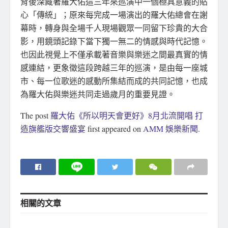
背後深藏著羅大佑這三年來巡演中一個極具意義的貼
心「傳統」；原來每完成一場演出的羅大佑總會在謝
幕時，轉身與全場千人現場觀眾一同留下珍貴的大合
影，用鏡頭記錄下當下獨一無二的情感與時代記憶。
也因此視覺上不僅承載著音樂與樂迷之間最真實的情
感連結，更象徵這段跨越三年的巡演，是由每一座城
市、每一位歌迷的感動所集結而成的共同記憶，也成
為羅大佑與樂迷共同走過歲月的重要見證。
The post
羅大佑《所以明天會更好》8月北流開唱 打
造旗艦版交響盛宴
first appeared on
AMM 娛樂新聞
.
相關的
文章
地方社會