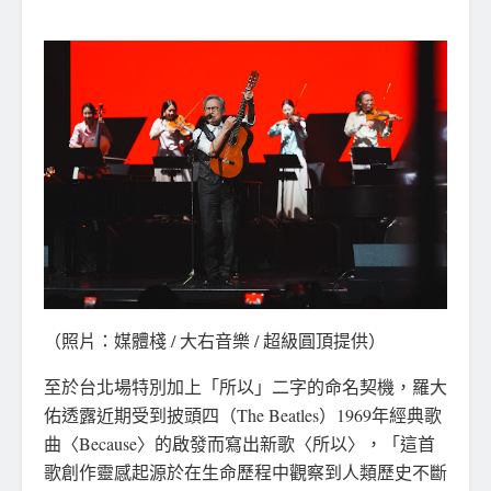
（照片：媒體棧 / 大右音樂 / 超級圓頂提供）
至於台北場特別加上「所以」二字的命名契機，羅大
佑透露近期受到披頭四（The Beatles）1969年經典歌
曲〈Because〉的啟發而寫出新歌〈所以〉，「這首
歌創作靈感起源於在生命歷程中觀察到人類歷史不斷