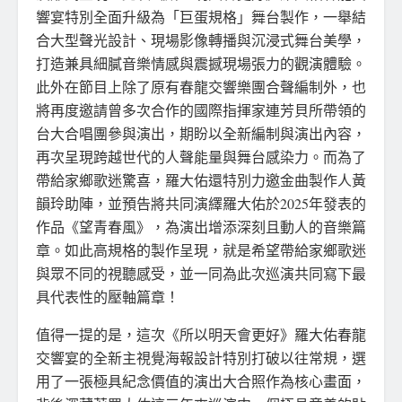
響宴特別全面升級為「巨蛋規格」舞台製作，一舉結
合大型聲光設計、現場影像轉播與沉浸式舞台美學，
打造兼具細膩音樂情感與震撼現場張力的觀演體驗。
此外在節目上除了原有春龍交響樂團合聲編制外，也
將再度邀請曾多次合作的國際指揮家連芳貝所帶領的
台大合唱團參與演出，期盼以全新編制與演出內容，
再次呈現跨越世代的人聲能量與舞台感染力。而為了
帶給家鄉歌迷驚喜，羅大佑還特別力邀金曲製作人黃
韻玲助陣，並預告將共同演繹羅大佑於2025年發表的
作品《望青春風》，為演出增添深刻且動人的音樂篇
章。如此高規格的製作呈現，就是希望帶給家鄉歌迷
與眾不同的視聽感受，並一同為此次巡演共同寫下最
具代表性的壓軸篇章！
值得一提的是，這次《所以明天會更好》羅大佑春龍
交響宴的全新主視覺海報設計特別打破以往常規，選
用了一張極具紀念價值的演出大合照作為核心畫面，