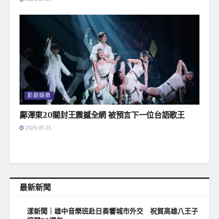
影劇娛樂
鄺澤東20關封王震撼全網 被預言下一位台語歌王
2026-05-25
最新新聞
漾新聞｜雄中音樂班赴日奏響城市外交 祝賀高雄八王子