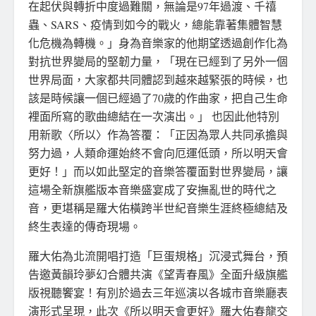
在起伏與轉折中度過難關，無論是97年過渡、千禧
蟲、SARS、疫情到如今的戰火，總能靠著集體智慧
化危機為轉機。」身為音樂家的他期望透過創作化為
對抗世界變局的堅韌力量，「現在已經到了另外一個
世界局面，大家都共同體認到越來越緊張的時候，也
該是時候讓一個已經過了70歲的作曲家，把自己生命
裡面所寫的歌曲總結在一次演出。」 也因此他特別
用新歌〈所以〉作為答覆：「正因為眾人共同承擔與
努力過，人類命運始終不會向厄運低頭，所以明天會
更好！」而以如此堅定的音樂答覆面對世界變局，讓
這場全新旗艦版本音樂盛宴成了安撫亂世的時代之
音，更堪稱是羅大佑橫跨半世紀音樂生涯終極總結及
終生表達的傳奇現場。
羅大佑為北流開唱打造「巨蛋規格」沉浸式舞台，預
告邀黃韻玲夢幻合體共演《望青春風》全面升級旗艦
版視聽饗宴！有別於過去三年巡演以各城市音樂廳表
演形式呈現，此次《所以明天會更好》羅大佑春龍交