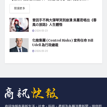
閱讀更多
曾因手不夠大彈琴哭到崩潰 吳蕙君唱出《春
風の旅路》人生體悟
2026-05-23
化險集團 (Control Risks) 宣佈任命 Bill
Udell 為行政總裁
2026-05-20
商訊快報有最新生活、社會、科技、產經及各種消費新聞，提供即