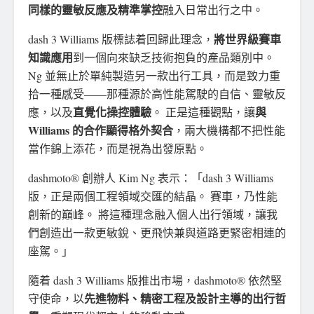
同樣的靈敏反應及精準掌控
融入日常出行之中。
將世界級賽車
dash 3 Williams 版標誌着回歸此理念，
知識應用
到一個向來缺乏技術抱負的產品類別中。
Ng 並無止於單純製造另一款出行工具，而是致力重
拾一種感受——那種源於高性能駕駛的自信、靈敏反
直覺化操控體驗
與
應，以及
。 正是這種觀點，讓
Williams 的合作顯得格外契合
，兩大機構都不把性能
當作錦上添花，而是視為出發原點。
dashmoto® 創辦人 Kim Ng 表示：「dash 3 Williams
版，正是兩個工程領域交匯的結晶。 賽車，乃性能
創新的巔峰。 將這種理念融入個人出行領域，讓我
們創造出一款更敏銳、更飛快兼與道路更緊密相連的
座駕。」
隨着 dash 3 Williams 版推出市場，dashmoto® 依然堅
先進物料、精密工程及設計主導的出行哲
守使命，以