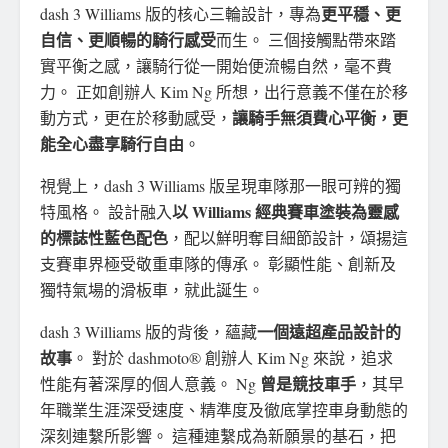
更平穩、更
dash 3 Williams 版的核心三輪設計，專為
自信、更順暢的騎行感受
而生。 三個接觸點帶來踏
實平衡之感，讓騎行從一開始便流暢自然，毫不費
力。 正如創辦人 Kim Ng 所想，出行意義不僅在於移
讓騎手無須費心平衡，更
動方式，更在於移動感受，
能全心盡享騎行自由
。
視覺上，dash 3 Williams 版呈現車隊那一眼可辨的獨
以 Williams 經典賽車塗裝為靈感
特風格。 設計融入
的標誌性藍色配色
，配以鮮明奪目細節設計，頌揚這
支賽車界極受敬重車隊的傳承。 彰顯性能、創新及
獨特氣場的滑板車，就此誕生。
一個遠超產品設計的
dash 3 Williams 版的背後，蘊藏
故事
。 對於 dashmoto® 創辦人 Kim Ng 來說，追求
曾是競技車手
性能有著深厚的個人意義。 Ng
，其早
年職業生涯深受速度、精準度及徹底掌控車身動態的
深刻連繫所影響。 這種連繫成為新願景的基石，把