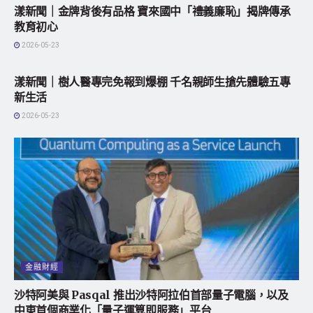
漾新聞｜金牌背後有品格 寶來國中「禮義廉恥」揭牌傳承
教育初心
2026-05-23
地方社會
漾新聞｜樹人醫專完免報到爆棚 千名親師生搶先體驗五專
新生活
2026-05-23
金融財經
沙特阿美與 Pasqal 推出沙特阿拉伯首部量子電腦，以及
中東首個商業化「量子運算即服務」平台