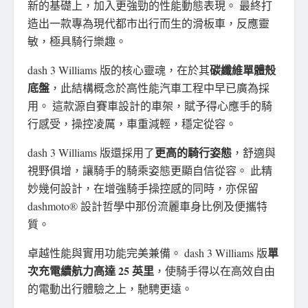
新的基礎上，加入更強勁的性能動態表現。 最終打
造出一款專為現代都市出行而生的滑板車，反應靈
敏，極具騎行樂趣。
碳纖維單體殼
dash 3 Williams 版的核心靈魂，在於其
底盤
，此結構概念於高性能汽車工程中早已廣為採
用。 這款源自賽車設計的車架，賦予得心應手的騎
行感受，操控凌厲，車重減輕，穩定從容。
更高的騎行姿態
dash 3 Williams 版還採用了
，舒適與
視野俱增，讓騎手的騎乘姿態更顯自信從容。 此精
妙幾何設計，在增強騎手操控感的同時，亦保留
dashmoto® 設計哲學中那份流麗車身比例及便攜特
質。
單
卓越性能與實用功能完美兼備。 dash 3 Williams 版
次充電續航力高達 25 英里
，使騎手得以在高效自由
的電動出行體驗之上，馳騁更遠。