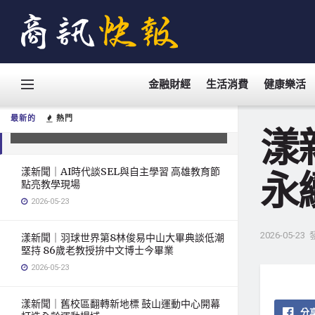
金融財經
生活消費
健康樂活
漾新聞｜社區培力再升級 都發局推淨
零永續實作課程
最新的
熱門
2026-05-23
漾
漾新聞｜AI時代談SEL與自主學習 高雄教育節
永
點亮教學現場
2026-05-23
2026-05-23
漾新聞｜羽球世界第8林俊易中山大畢典談低潮
堅持 86歲老教授拚中文博士今畢業
2026-05-23
漾新聞｜舊校區翻轉新地標 鼓山運動中心開幕
分享