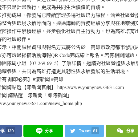
造不只是計畫執行，更成為共同生活價值的實踐。
去推動成果，都發局已陸續辦理多場社區培力課程，涵蓋社區營
源整合與環境永續等面向。透過講師的實務經驗分享與在地案例
實際操作中累積經驗，逐步強化社區自主行動力，也為高雄培育
野的社區夥伴。
表示，相關課程資訊與報名方式將公告於「高雄市政府都市發展
眾亦可透過掃描活動海報QR Code完成線上報名。若有相關問題
團隊周小姐（07-269-6915）了解詳情，邀請對社區營造與永
踴躍參與，共同為高雄打造更具韌性與永續發展的生活環境。
有 翻印必究】#漾新聞 #高雄
請點選【漾新聞官網】 https://www.youngnews3631.com⁠
新聞 請點選 漾新聞「即時新聞」
/www.youngnews3631.com/news_home.php⁠
分享
130
分享
Tweet
81
分享