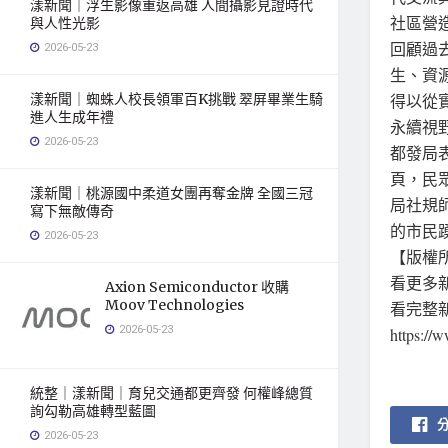
漾新聞｜浮生影像重返高雄 人間攝影見證時代
社區營
與人性光影
回顧過
2026-05-23
生、資
漾新聞｜蜘蛛人校長領軍百K挑戰 翠屏畢業生騎
得以從
進人生成年禮
永續視
2026-05-23
都發局
頁，民
漾新聞｜桃源國中柔道女團再奪金牌 全國三冠
局社規師
寫下無敵傳奇
的市民
2026-05-23
【版權所
看更多新聞
Axion Semiconductor 收購
Moov Technologies
看完整
2026-05-23
https:/
統整｜漾新聞｜育兒交通都更齊發 何權峰總質
詢勾勒高雄轉型藍圖
2026-05-23