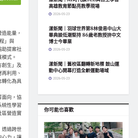
高雄教育節點亮教學現場
2026-05-23
漾新聞｜羽球世界第8林俊易中山大
營造能量，
畢典談低潮堅持 86歲老教授拚中文
程」與
博士今畢業
協助提案社
2026-05-23
展模式。
漾新聞｜舊校區翻轉新地標 鼓山運
方創生」及
動中心開幕打造全齡運動場域
材再利用、
2026-05-23
念轉化為具
等面向，協
系統性學習
你可能也喜歡
社區營造實
，透過跨世
向心力，讓