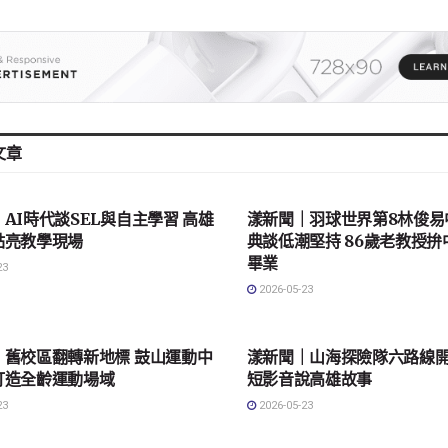
文章
會
地方社會
AI時代談SEL與自主學習 高雄
漾新聞｜羽球世界第8林俊易
點亮教學現場
典談低潮堅持 86歲老教授
畢業
23
2026-05-23
會
地方社會
｜舊校區翻轉新地標 鼓山運動中
漾新聞｜山海探險隊六路線開
打造全齡運動場域
短影音說高雄故事
23
2026-05-23