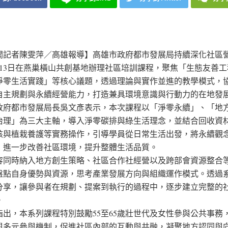
聞記者陳雯萍／高雄報導】高雄市政府都市發展局持續深化社區
月13日在燕巢橫山共創基地辦理社區培訓課程，聚焦「生態友善工
淨零生活實踐」等核心議題，透過理論與實作並進的教學模式，
自主規劃與永續經營能力，打造兼具環境意識與行動力的在地發
政府都市發展局長吳文彥表示，本次課程以「淨零永續」、「地
治理」為三大主軸，導入淨零碳排與綠生活理念，並結合回收資
核與植栽養護等實務操作，引導學員從日常生活出發，將永續觀
，進一步改善社區環境，提升整體生活品質。
容同時納入地方創生策略、社區合作社經營以及跨部會資源整合
盤點自身優勢與資源，思考產業發展方向與組織運作模式。透過
分享，讓參與者在規劃、提案到執行的過程中，逐步建立完整的
。
指出，本系列課程特別鼓勵55至65歲壯世代及女性參與公共事務
與多元參與機制，促進社區內部的互動與共融，凝聚地方認同與