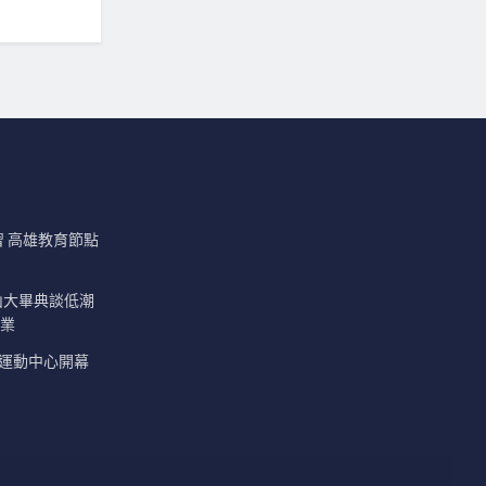
習 高雄教育節點
山大畢典談低潮
畢業
山運動中心開幕