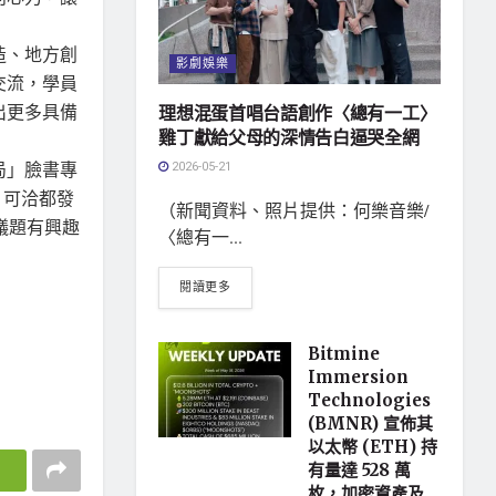
造、地方創
影劇娛樂
交流，學員
出更多具備
理想混蛋首唱台語創作〈總有一工〉
雞丁獻給父母的深情告白逼哭全網
2026-05-21
局」臉書專
，可洽都發
（新聞資料、照片提供：何樂音樂/
續議題有興趣
〈總有一...
閱讀更多
Bitmine
Immersion
Technologies
(BMNR) 宣佈其
以太幣 (ETH) 持
有量達 528 萬
枚，加密資產及