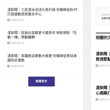
漾新聞｜三民游泳池活化再升級 何權峰促BOT
打造運動長照複合中心
2026-05-22
漾新聞｜民族社區都更卡關多年 林欽榮盼「先
動一棟」帶動翻轉
相關的
地方社
2026-05-22
漾新聞｜
漾新聞｜高鐵進站牽動大都更 何權峰促車站商
教育節
圈同步復甦
2026-05-
2026-05-22
地方社
閱讀更多
漾新聞
心開幕
2026-05-