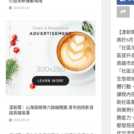
打造全齡運動場域
2026-05-23
【漾新
將於6
「社區
區提升
高雄市
「社區
生態檢
體行動
課程內
助社區
漾新聞｜山海探險隊六路線開跑 青年拍短影音
與案例
說高雄故事
務能力
2026-05-23
都發局
代交流