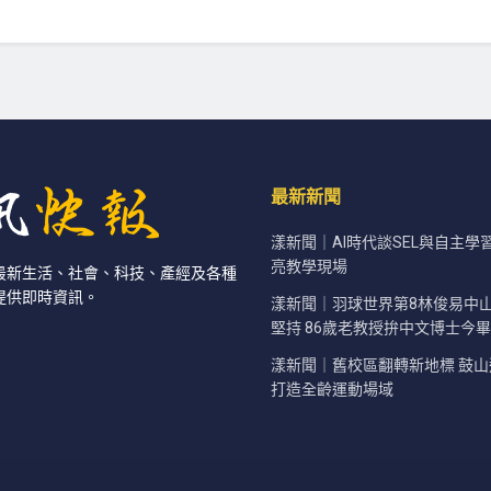
最新新聞
漾新聞｜AI時代談SEL與自主學
亮教學現場
最新生活、社會、科技、產經及各種
提供即時資訊。
漾新聞｜羽球世界第8林俊易中
堅持 86歲老教授拚中文博士今
漾新聞｜舊校區翻轉新地標 鼓
打造全齡運動場域