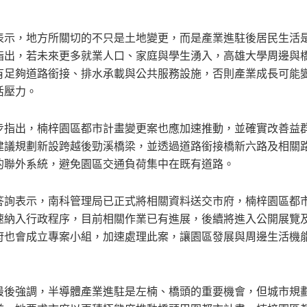
表示，地方所關切的不只是土地變更，而是產業進駐後居民生活
指出，若未來更多就業人口、家庭與學生湧入，高雄大學周邊與
有足夠道路銜接、排水承載與公共服務設施，否則產業成長可能
活壓力。
步指出，楠梓園區都市計畫變更案也應加速推動，並確實改善益
建議規劃新設跨越後勁溪橋梁，並透過道路銜接橋新六路及相關
的聯外系統，避免園區交通負荷集中在既有道路。
答詢表示，南科管理局已正式將相關資料送交市府，楠梓園區都
速納入行政程序，目前相關作業已有進展，後續將進入公開展覽
府也會成立專案小組，加速處理此案，讓園區發展與周邊生活機
最後強調，半導體產業進駐是左楠、橋頭的重要機會，但城市規