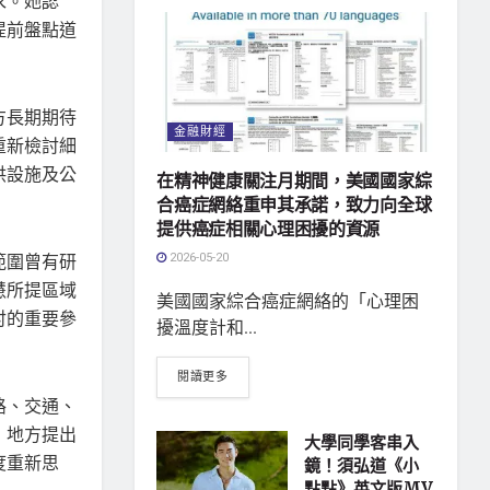
求。她認
提前盤點道
方長期期待
金融財經
重新檢討細
洪設施及公
在精神健康關注月期間，美國國家綜
合癌症網絡重申其承諾，致力向全球
提供癌症相關心理困擾的資源
2026-05-20
範圍曾有研
慧所提區域
美國國家綜合癌症網絡的「心理困
討的重要參
擾溫度計和...
閱讀更多
路、交通、
，地方提出
大學同學客串入
度重新思
鏡！須弘道《小
點點》英文版MV