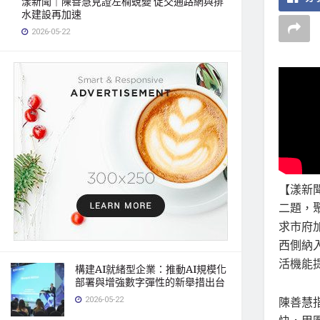
漾新聞｜陳善慧見證左楠蛻變 促交通路網與排
水建設再加速
2026-05-22
【漾新
二題，
求市府
西側納
活機能
構建AI就緒型企業：推動AI規模化
部署與增強數字彈性的新舉措出台
2026-05-22
陳善慧