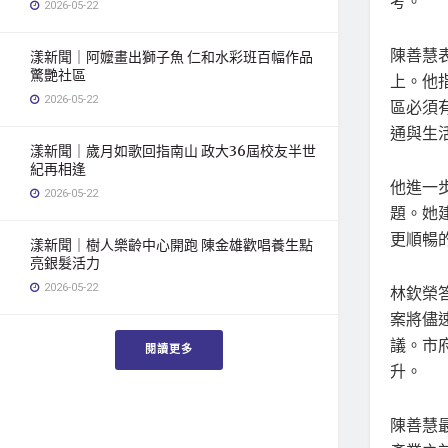
考。
2026-05-22
陳善慧
漾新聞｜阿嬤畫出獅子魚 仁和水彩班百幅作品
驚艷社區
上。他
2026-05-22
區必須
通與生
漾新聞｜歲月如歌回指南山 政大36屆校友半世
紀再相逢
他進一
2026-05-22
題。她
更順暢
漾新聞｜樹人樂齡中心開跑 陳金雄歡唱養生點
亮銀髮活力
2026-05-22
林欽榮
案將儘
議。市
閱讀更多
升。
陳善慧