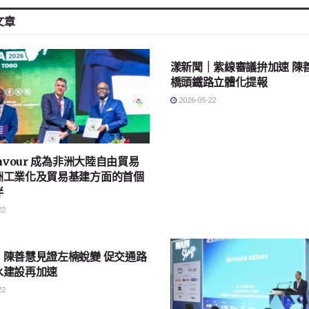
文章
地方社會
漾新聞｜紫線審議拚加速 陳
橋頭鐵路立體化提報
2026-05-22
經
eavour 成為非洲大陸自由貿易
洲工業化及貿易基建方面的首個
伴
22
會
｜陳善慧見證左楠蛻變 促交通路
水建設再加速
22