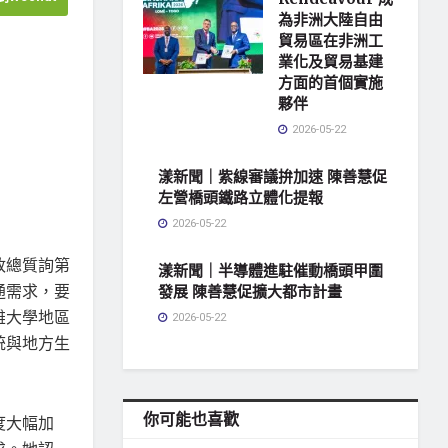
為非洲大陸自由
貿易區在非洲工
業化及貿易基建
方面的首個實施
夥伴
2026-05-22
漾新聞｜紫線審議拚加速 陳善慧促
左營橋頭鐵路立體化提報
2026-05-22
政總質詢第
漾新聞｜半導體進駐催動橋頭甲圍
通需求，要
發展 陳善慧促擴大都市計畫
雄大學地區
2026-05-22
統與地方生
你可能也喜歡
度大幅加