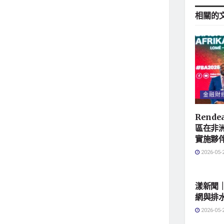
相關的
金融財
Rend
區在非
實施夥
2026-05-
地方社
漾新聞
網與排
2026-05-