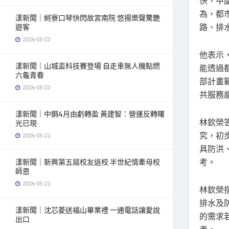
快，甲
為，都
漾新聞｜蚵寮口琴快閃故宮南院 悠揚樂聲驚艷
路、排
遊客
2026-05-22
他表示
漾新聞｜山城盃科技賽登場 自走車無人機點燃
能透過
六龜青春
部計畫
2026-05-22
共服務
漾新聞｜中鋼4月由虧轉盈 黃建智：營運反轉曙
林欽榮
光已現
究，初
2026-05-22
具防洪
考。
漾新聞｜新興第五屆校友返校 半世紀情牽母校
師恩
2026-05-22
林欽榮
排水及
漾新聞｜沈芯菱送福山畢業禮 一通電話讓愛說
的需求
出口