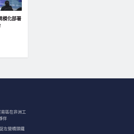
規模化部署
台
由貿易區在非洲工
夥伴
慧促左營橋頭鐵