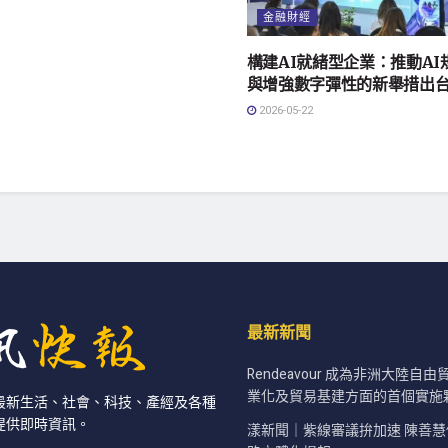
金融財經
構建AI就緒型企業：推動AI
與增強數字彈性的新舉措出
2026-05-22
最新新聞
Rendeavour 成為非洲大陸自
業化及貿易基建方面的首個實施
最新生活、社會、科技、產經及各種
提供即時資訊。
漾新聞｜紫線審議拚加速 陳善