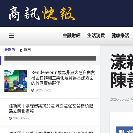
金融財經
生活消費
健康樂活
漾新聞｜半導體進駐催動橋頭甲圍發
展 陳善慧促擴大都市計畫
最新的
熱門
2026-05-22
漾
Rendeavour 成為非洲大陸自由貿
陳
易區在非洲工業化及貿易基建方面
的首個實施夥伴
2026-05-22
2026-05-22
漾新聞｜紫線審議拚加速 陳善慧促左營橋頭鐵
路立體化提報
2026-05-22
分享