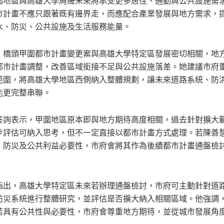
圍地區與高雄大學周邊未來將承受更多居住、通勤與公共設施需
市計畫不應只跟著既有邊界走，而應配合產業發展與地方需求，
水、防災、公共設施及生活服務能量。
，橋頭甲圍都市計畫變更案與高雄大學特定區發展密切相關，地
都市計畫調整，改善區域銜接不足與公共設施落差。她建議市府
範圍，將高雄大學地區西側納入整體規劃，讓未來道路系統、防
能更完整串聯。
答詢表示，甲圍地區原本即與地方期待高度相關，過去針對擴大
步評估可納入思考，但不一定直接以都市計畫方式處理。若陳善
、防災及公共利益必要性，市府會將其作為後續都市計畫通盤檢
指出，高雄大學特定區未來若辦理通盤檢討，市府可主動針對道
防災系統進行整體研究，並評估是否擴大納入相關區域。他強調
若具有公共性與必要性，市府會尊重地方期待，並從城市發展角