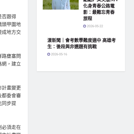
化身青春公路電
影：最難忘青春
是否跟得
旅程
橋頭甲圍地
2026-05-22
變成地方交
漾新聞｜會考數學難度適中 高雄考
生：後段與非選題有挑戰
2026-05-16
群路壅塞問
路網，建立
市計畫變更
及都委會審
能同步提
劃必須走在