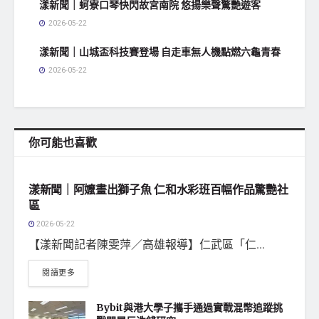
漾新聞｜蚵寮口琴快閃故宮南院 悠揚樂聲驚艷遊客
2026-05-22
漾新聞｜山城盃科技賽登場 自走車無人機點燃六龜青春
2026-05-22
你可能也喜歡
地方社會
漾新聞｜阿嬤畫出獅子魚 仁和水彩班百幅作品驚艷社
區
2026-05-22
【漾新聞記者陳雯萍／高雄報導】仁武區「仁...
閱讀更多
Bybit與港大學子攜手通過實戰混幣追蹤挑