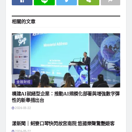
相關的
文章
金融財經
構建AI就緒型企業：推動AI規模化部署與增強數字彈
性的新舉措出台
2026-05-22
地方社會
漾新聞｜蚵寮口琴快閃故宮南院 悠揚樂聲驚艷遊客
2026-05-22