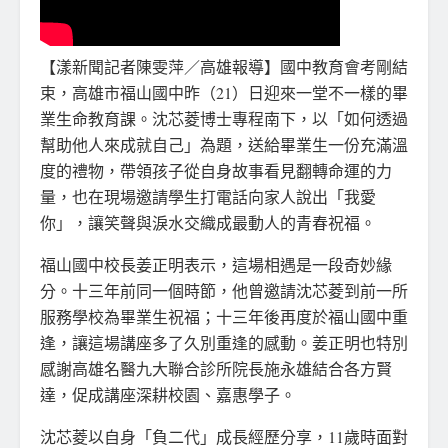
【漾新聞記者陳雯萍／高雄報導】國中教育會考剛結
束，高雄市福山國中昨（21）日迎來一堂不一樣的畢
業生命教育課。沈芯菱博士專程南下，以「如何透過
幫助他人來成就自己」為題，送給畢業生一份充滿溫
度的禮物，帶領孩子從自身故事看見翻轉命運的力
量，也在現場邀請學生打電話向家人說出「我愛
你」，讓笑聲與淚水交織成最動人的青春祝福。
福山國中校長姜正明表示，這場相遇是一段奇妙緣
分。十三年前同一個時節，他曾邀請沈芯菱到前一所
服務學校為畢業生祝福；十三年後再度於福山國中重
逢，讓這場講座多了久別重逢的感動。姜正明也特別
感謝高雄名醫九大聯合診所院長施永雄結合各方賢
達，促成講座深耕校園、嘉惠學子。
沈芯菱以自身「負二代」成長經歷分享，11歲時面對