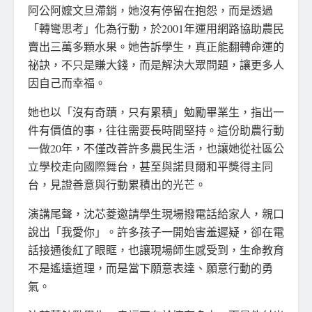
阿公阿嬤文旦滯銷，她沒有停留在抱怨，而是透過
「轉彎思考」化為行動，於2001年運用網路協助農民
賣出三萬多顆水果。她告訴學生，真正能翻轉命運的
祕訣，不只是賺大錢，而是解決大眾問題，讓更多人
因自己而幸福。
她也以「沒有奇蹟，只有累積」勉勵畢業生，指出一
件有價值的事，往往需要長時間堅持。這份助農行動
一做20年，不僅改善許多農民生活，也讓她從社區公
立學校走向國際舞台，甚至與諾貝爾和平獎得主同
台，見證善意與行動累積出的光芒。
演講尾聲，沈芯菱邀請學生現場撥電話給家人，親口
說出「我愛你」。許多孩子一開始害羞遲疑，卻在電
話接通後紅了眼眶，也讓現場師生感受到，生命教育
不是遙遠道理，而是當下願意表達、願意行動的勇
氣。