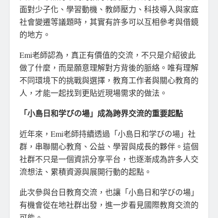
面對少子化、學習動機、教師壓力、科技導入與家庭
社會變遷等議題時，其實有許多可以互相參考與借鏡
的地方。
Emi老師認為，真正有價值的交流，不只是介紹彼此
做了什麼，而是願意理解對方背後的脈絡。唯有理解
不同環境下的挑戰與選擇，教育工作者與關心教育的
人，才能一起找到更貼近現場需求的做法。
「小島日和学びの場」成為跨界交流的重要起點
近年來，Emi老師持續透過「小島日和学びの場」社
群，串聯關心教育、公益、學習與成長的夥伴。這個
社群不只是一個資訊分享平台，也逐漸成為許多人交
流想法、累積資源與展開行動的起點。
此次參與台日教育交流，也讓「小島日和学びの場」
有機會從在地社群出發，進一步看見國際教育交流的
可能。