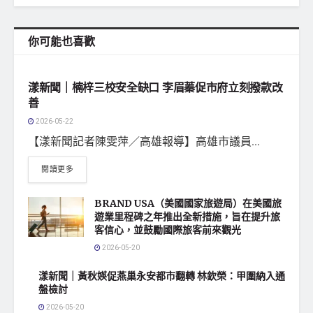
你可能也喜歡
地方社會
漾新聞｜楠梓三校安全缺口 李眉蓁促市府立刻撥款改
善
2026-05-22
【漾新聞記者陳雯萍／高雄報導】高雄市議員...
閱讀更多
BRAND USA（美國國家旅遊局）在美國旅
遊業里程碑之年推出全新措施，旨在提升旅
客信心，並鼓勵國際旅客前來觀光
2026-05-20
漾新聞｜黃秋媖促燕巢永安都市翻轉 林欽榮：甲圍納入通
盤檢討
2026-05-20