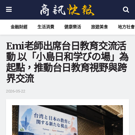
金融財經
生活消費
健康樂活
旅遊美食
地方社會
Emi老師出席台日教育交流活
動 以「小島日和学びの場」為
起點，推動台日教育視野與跨
界交流
2026-05-22