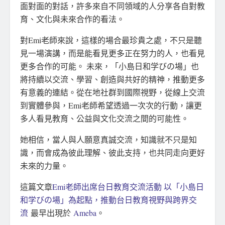
面對面的對話，許多來自不同領域的人分享各自對教
育、文化與未來合作的看法。
對Emi老師來說，這樣的場合最珍貴之處，不只是聽
見一場演講，而是能看見更多正在努力的人，也看見
更多合作的可能。 未來，「小島日和学びの場」也
將持續以交流、學習、創造與共好的精神，推動更多
有意義的連結。從在地社群到國際視野，從線上交流
到實體參與，Emi老師希望透過一次次的行動，讓更
多人看見教育、公益與文化交流之間的可能性。
她相信，當人與人願意真誠交流，知識就不只是知
識，而會成為彼此理解、彼此支持，也共同走向更好
未來的力量。
這篇文章
Emi老師出席台日教育交流活動 以「小島日
和学びの場」為起點，推動台日教育視野與跨界交
流
最早出現於
Ameba
。