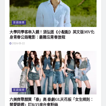
影劇娛樂
大學同學客串入鏡！須弘道《小點點》英文版MV化
身青春公路電影：最難忘青春旅程
2026-05-22
影劇娛樂
六美齊聚顏質「泰」高 泰劇GL天花板「女生規則：
禁愛遊戲」訂8/15來台會粉絲