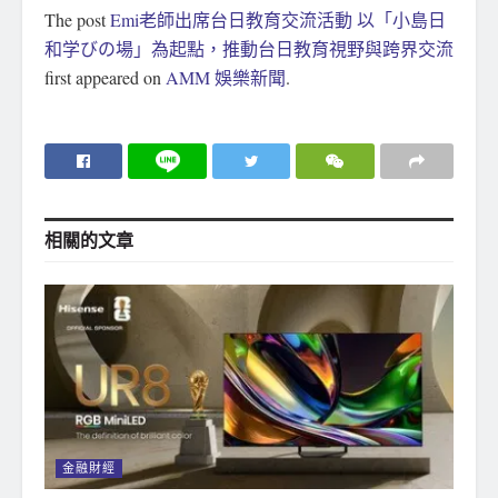
The post
Emi老師出席台日教育交流活動 以「小島日
和学びの場」為起點，推動台日教育視野與跨界交流
first appeared on
AMM 娛樂新聞
.
相關的
文章
金融財經