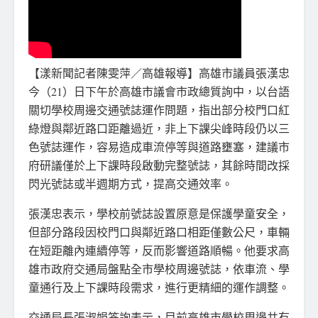
【漾新聞記者陳雯萍／高雄報導】高雄市議員張漢忠
今（21）日下午於高雄市議會市政總質詢中，以台語
關切學校周邊交通號誌運作問題，指出部分校門口紅
綠燈與鄰近路口距離過近，非上下課尖峰時段仍以三
色號誌運作，容易造成車流停等與道路壅塞，建議市
府研議僅於上下課時段啟動完整號誌，其餘時間改採
閃光號誌或半週期方式，提高交通效率。
張漢忠表示，學校前號誌設置原意是保護學童安全，
但部分路段因校門口與鄰近路口相距僅數公尺，車輛
在短距離內連續停等，反而影響道路順暢。他要求高
雄市政府交通局盤點全市學校周邊號誌，依車流、學
童通行及上下課時段需求，進行更精細的運作調整。
交通局長張淑娟答詢表示，目前高雄市學校周邊共有