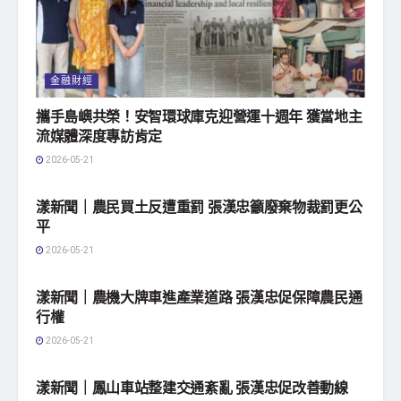
金融財經
攜手島嶼共榮！安智環球庫克迎營運十週年 獲當地主
流媒體深度專訪肯定
2026-05-21
地方社會
漾新聞｜農民買土反遭重罰 張漢忠籲廢棄物裁罰更公
平
2026-05-21
地方社會
漾新聞｜農機大牌車進產業道路 張漢忠促保障農民通
行權
2026-05-21
地方社會
漾新聞｜鳳山車站整建交通紊亂 張漢忠促改善動線