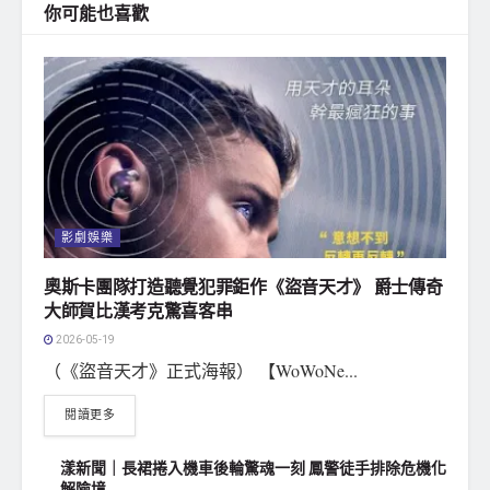
你可能也喜歡
影劇娛樂
奧斯卡團隊打造聽覺犯罪鉅作《盜音天才》 爵士傳奇
大師賀比漢考克驚喜客串
2026-05-19
（《盜音天才》正式海報） 【WoWoNe...
閱讀更多
漾新聞｜長裙捲入機車後輪驚魂一刻 鳳警徒手排除危機化
解險境