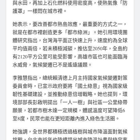
與水田，再加上石化燃料使用密度高，使熱氣像「防
護罩」一樣悶在城市裡。
她表示，要改善都市熱島效應，最重要的方式之一，
就是在都市裡創造更多「都市綠洲」。她引用環境團
體研究指出，台灣海平面正快速上升，速度約為全球
平均值兩倍，若未積極減碳，推估至2050年，全島約
有2120平方公里可能受影響，高雄市區也可能面臨海
水威脅，氣候變遷已不是遙遠議題。
李雅慧指出，總統賴清德上月主持國家氣候變遷對策
委員會時，已宣示政府要將「國土綠意」視為國家級
韌性基礎建設，並推動綠意倍增戰略。她也提到，環
境部部長彭啟明提出「一人一樹」與社區一公里綠帶
願景，若都市樹木達一定規模，體感溫度可望降低6
至8度，民眾也能在更短距離內進入綠色生活圈。
她強調，全世界都積極透過植樹與城市降溫面對氣候
挑戰，台北市近年也陸續提出城市降溫計畫與綠容率