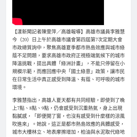
【漾新聞記者陳雯萍／高雄報導】高雄市議員李雅慧
今（20）日上午於高雄市議會第四屆第7次定期大會
市政總質詢中，聚焦高雄夏季都市熱島效應與城市綠
蔭不足問題，要求高雄市政府正視極端氣候下的城市
降溫挑戰，提出具體「綠洲計畫」，不能只停留在小
規模示範，而應回應中央「國土綠意」政策，讓市民
在日常生活中真正感受到降溫、有蔭、可呼吸的城市
環境。
李雅慧指出，高雄人夏天都有共同經驗，即使到了晚
上7點、8點、9點，仍會感受到沉重熱氣，身上出現
黏膩感，「即便開了窗，也沒有感受到什麼樣的涼風
吹進來」。她說，這正是都市熱島效應的具體感受，
城市大樓林立、地表摩擦增加，柏油與水泥取代綠地