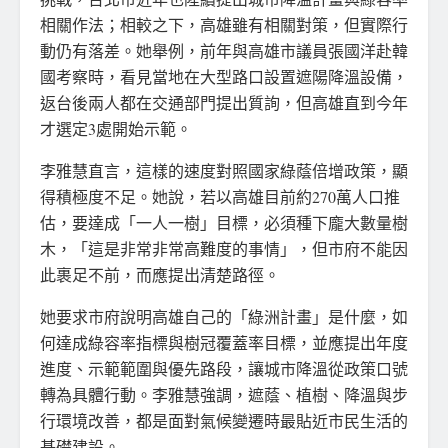
相關作法；相較之下，高雄雖有相關對策，但實際行
動仍有落差。她舉例，前年與高雄市議員張國洋赴韓
國考察時，看見當地在大型路口設置遮陽降溫設備，
返台後兩人都在交通部門提出質詢，但高雄直到今年
才選定3處開始示範。
李雅慧直言，這樣的速度對照國家綠蔭倍增政策，顯
得積極度不足。她說，若以高雄目前約270萬人口推
估，要達成「一人一樹」目標，必須種下龐大數量樹
木，「這是非常非常高難度的事情」，但市府不能因
此裹足不前，而應提出清楚路徑。
她要求市府說明高雄自己的「綠洲計畫」是什麼，如
何達成綠容率指標與樹冠覆蓋率目標，並應提出年度
進度、示範範圍與優先路段，讓城市降溫從政策口號
轉為具體行動。李雅慧強調，遮蔭、植樹、降溫與步
行環境改善，都是面對氣候變遷時最貼近市民生活的
基礎建設。