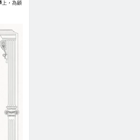
學
上，為顧