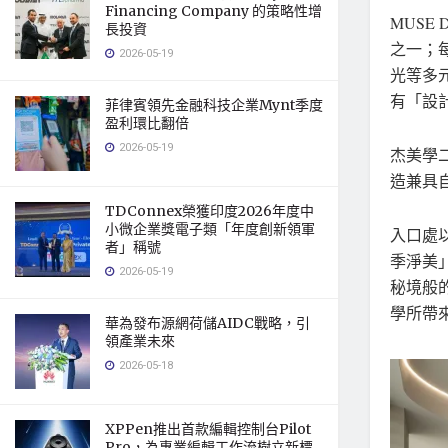
Financing Company 的策略性增
MUSE D
長投資
之一；
2026-05-19
光等多
有「設
菲律賓領先金融科技企業Mynt季度
盈利環比翻倍
2026-05-19
杰美學
造兼具
TDConnex榮獲印度2026年度中
小微企業獎電子類「年度創新領軍
入口處
者」稱號
季淨美
2026-05-19
秘境般
學所帶
華為發布源網荷儲AIDC戰略，引
領產業未來
2026-05-18
XPPen推出首款編輯控制台Pilot
Pro，為專業編輯工作流樹立新標