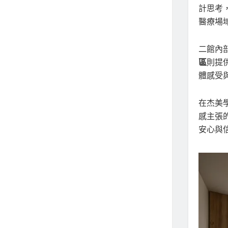
計思考
醫療場
二館內
區
則提
體感受
在杰美
感主張
安心與