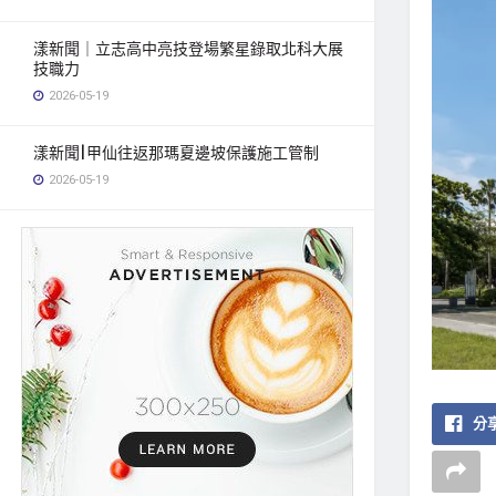
漾新聞｜立志高中亮技登場繁星錄取北科大展
技職力
2026-05-19
漾新聞|甲仙往返那瑪夏邊坡保護施工管制
2026-05-19
分享