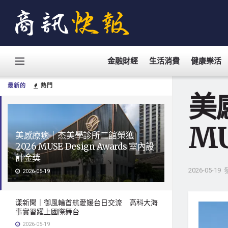
金融財經
生活消費
健康樂活
最新的
熱門
美
MU
美感療癒｜杰美學診所二館榮獲
2026 MUSE Design Awards 室內設
計金獎
2026-05-19
2026-05-19
漾新聞｜御風輪首航愛媛台日交流 高科大海
事實習躍上國際舞台
2026-05-19