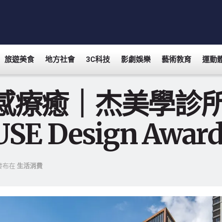
旅遊美食
地方社會
3C科技
影劇娛樂
藝術教育
運動
感療癒｜杰美學診所二
SE Design Aw
發布在
生活消費