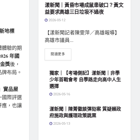
漾新聞｜黃昏市場成鼠患破口？黃文
益要求高雄三日垃圾不過夜
2026-05-12
美新地標
【漾新聞記者陳雯萍／高雄報導】
高雄市議員...
體體驗的期
閱讀更多
2026 年國
得金獎
後，
品牌布局。
獨家｜【考場側記】漾新聞｜非學
少年首戰會考 自學路走向高中人生
選擇
」實品屋
2026-05-16
一國際評選
呼應，也讓
漾新聞｜陳菁徽談彈劾案 質疑賴政
府施政與護理政策跳票
2026-05-13