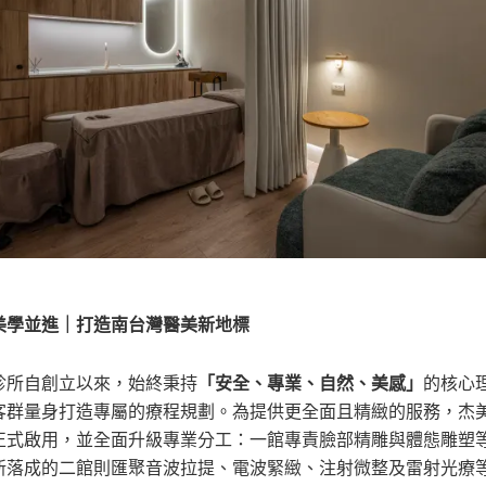
美學並進｜打造南台灣醫美新地標
「安全、專業、自然、美感」
診所自創立以來，始終秉持
的核心
客群量身打造專屬的療程規劃。為提供更全面且精緻的服務，杰
正式啟用，並全面升級專業分工：一館專責臉部精雕與體態雕塑
新落成的二館則匯聚音波拉提、電波緊緻、注射微整及雷射光療