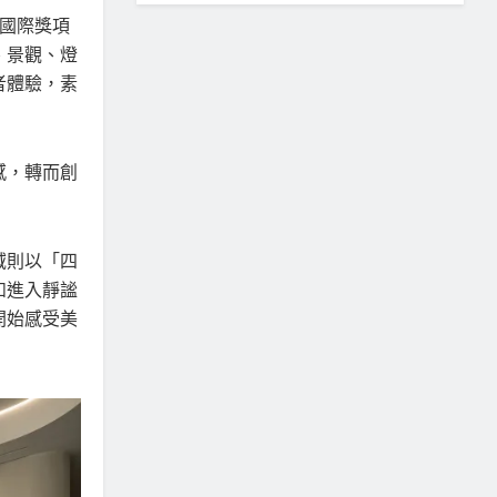
國際獎項
、景觀、燈
者體驗，素
感，轉而創
域則以「四
如進入靜謐
開始感受美