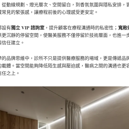
，從動線規劃、燈光層次、空間留白，到香氛氛圍與隱私安排，
域常見的緊張感，讓療程前後的心理感受更安定。
獨立 VIP 諮詢室
寬敞
部設有
，提升顧客在療程溝通時的私密性；
供更沉靜的停留空間，使醫美服務不僅停留於技術層面，也進一
與信任建立。
學的品牌思維中，診所不只是提供醫療服務的場域，更是傳遞品
的載體。當空間能夠降低陌生感與壓迫感，醫病之間的溝通也更
信任之上。