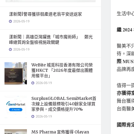
生活中
漾新聞|警尋獲徘徊產道老翁平安送返家
2026-05-19
繼 2
漾新聞｜高雄亞灣躍進「城市魔術師」 鄭光
峰總質詢全盤檢視施政關鍵
醫美不
2026-05-19
待。深
際 MUSE
WeBite 城覓科技香港有限公司榮
品牌再
獲HKCT 「2026年度最傑出團體
用餐平台」
2026-05-19
值得一
亦獲得
SurplusGLOBAL SemiMarket首
舞台獲
次線上設備競標吸引40餘家全球買
台南醫
家參與，成交價格提升70%
2026-05-19
國際肯
MS Pharma 宣佈獲得 Olayan