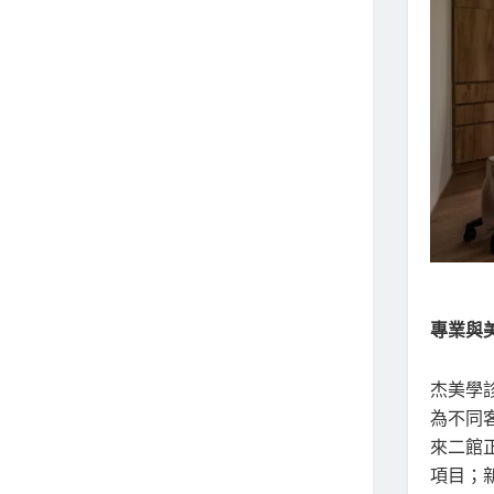
專業與
杰美學
為不同
來二館
項目；