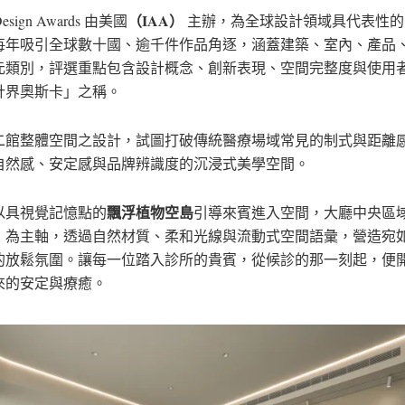
（IAA）
esign Awards 由美國
主辦，為全球設計領域具代表性的
每年吸引全球數十國、逾千件作品角逐，涵蓋建築、室內、產品
元類別，評選重點包含設計概念、創新表現、空間完整度與使用
計界奧斯卡」之稱。
二館整體空間之設計，試圖打破傳統醫療場域常見的制式與距離
自然感、安定感與品牌辨識度的沉浸式美學空間。
飄浮植物空島
以具視覺記憶點的
引導來賓進入空間，大廳中央區
」為主軸，透過自然材質、柔和光線與流動式空間語彙，營造宛
的放鬆氛圍。讓每一位踏入診所的貴賓，從候診的那一刻起，便
來的安定與療癒。