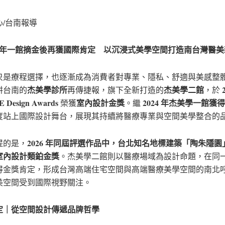
心/台南報導
024 年一館摘金後再獲國際肯定 以沉浸式美學空間打造南台灣醫
只是療程選擇，也逐漸成為消費者對專業、隱私、舒適與美感整
杰美學診所
杰美學二館
耕台南的
再傳捷報，旗下全新打造的
，於
 Design Awards
室內設計金獎
2024 年杰美學一館獲
榮獲
。繼
度站上國際設計舞台，展現其持續將醫療專業與空間美學整合的
2026 年同屆評選作品中，台北知名地標建築「陶朱隱園
提的是，
室內設計類鉑金獎
。杰美學二館則以醫療場域為設計命題，在同
得金獎肯定，形成台灣高端住宅空間與高端醫療美學空間的南北
美空間受到國際視野關注。
定｜從空間設計傳遞品牌哲學