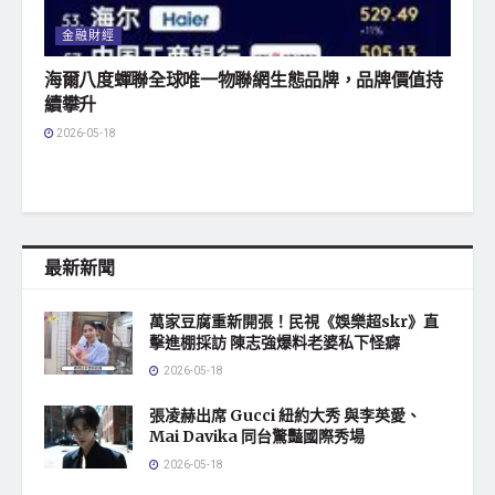
金融財經
海爾八度蟬聯全球唯一物聯網生態品牌，品牌價值持
續攀升
2026-05-18
最新新聞
萬家豆腐重新開張！民視《娛樂超skr》直
擊進棚採訪 陳志強爆料老婆私下怪癖
2026-05-18
張凌赫出席 Gucci 紐約大秀 與李英愛、
Mai Davika 同台驚豔國際秀場
2026-05-18