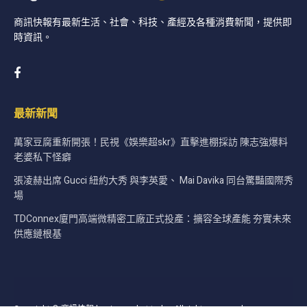
商訊快報有最新生活、社會、科技、產經及各種消費新聞，提供即
時資訊。
最新新聞
萬家豆腐重新開張！民視《娛樂超skr》直擊進棚採訪 陳志強爆料
老婆私下怪癖
張凌赫出席 Gucci 紐約大秀 與李英愛、 Mai Davika 同台驚豔國際秀
場
TDConnex廈門高端微精密工廠正式投產：擴容全球產能 夯實未來
供應鏈根基