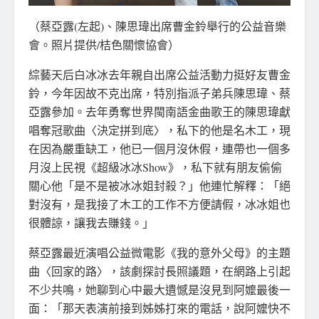
（蔡亞露(左起)、陳思瑋出席曹金鈴舉行的公益音樂
會。照片提供/桔色關懷協會）
綜藝天后白冰冰去年親自出席公益活動力挺好友曹金
鈴，今年因故不克出席，特別指派子弟兵陳思瑋、蔡
亞露參加。去年勇奪世界閩南語金曲歌王的陳思瑋獻
唱奪冠歌曲〈決定拼到底〉，私下的他是名木工，現
在因為嚴重缺工，他已一個月沒休假，連帶也一個多
月沒上民視《超級冰冰Show》，私下就有朋友偷偷
關心他「是不是被冰冰姐封殺？」他連忙解釋：「絕
對沒有，是我接了木工的工作不方便請假，冰冰姐也
很體諒，讓我去賺錢。」
蔡亞露最近演唱公益微電影《我的意外父母》的主題
曲〈回家的路〉，該劇探討長照議題，在網路上引起
不少共鳴，她聊到心中最大遺憾是沒見到阿嬤最後一
面：「那天表演前接到姊姊打來的電話，說阿嬤快不