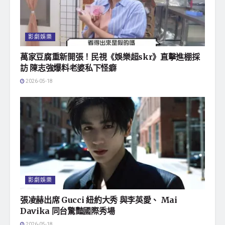
影劇娛樂
萬家豆腐重新開張！民視《娛樂超skr》直擊進棚採
訪 陳志強爆料老婆私下怪癖
2026-05-18
影劇娛樂
張凌赫出席 Gucci 紐約大秀 與李英愛、 Mai
Davika 同台驚豔國際秀場
2026-05-18