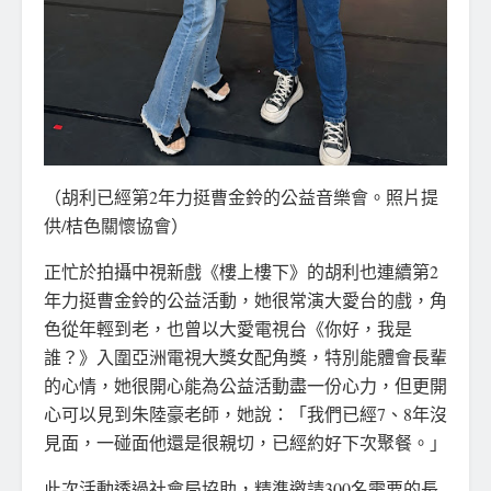
（胡利已經第2年力挺曹金鈴的公益音樂會。照片提
供/桔色關懷協會）
正忙於拍攝中視新戲《樓上樓下》的胡利也連續第2
年力挺曹金鈴的公益活動，她很常演大愛台的戲，角
色從年輕到老，也曾以大愛電視台《你好，我是
誰？》入圍亞洲電視大獎女配角獎，特別能體會長輩
的心情，她很開心能為公益活動盡一份心力，但更開
心可以見到朱陸豪老師，她說：「我們已經7、8年沒
見面，一碰面他還是很親切，已經約好下次聚餐。」
此次活動透過社會局協助，精準邀請300名需要的長