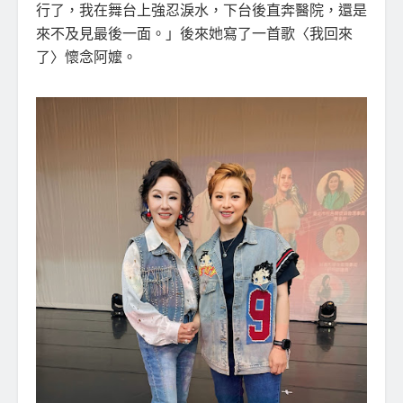
行了，我在舞台上強忍淚水，下台後直奔醫院，還是
來不及見最後一面。」後來她寫了一首歌〈我回來
了〉懷念阿嬤。