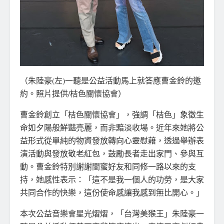
（朱陸豪(左)一聽是公益活動馬上就答應曹金鈴的邀
約。照片提供/桔色關懷協會）
曹金鈴創立「桔色關懷協會」，強調「桔色」象徵生
命如夕陽般鮮豔亮麗，而非黯淡收場。近年來她將公
益形式從單純的物資發放轉向心靈慰藉，透過舉辦表
演活動與發放敬老紅包，鼓勵長者走出家門、參與互
動。曹金鈴特別謝謝閨蜜好友和同修一路以來的支
持，她感性表示：「這不是我一個人的功勞，是大家
共同合作的快樂，這份使命感讓我感到無比開心。」
本次公益音樂會星光熠熠，「台灣美猴王」朱陸豪一