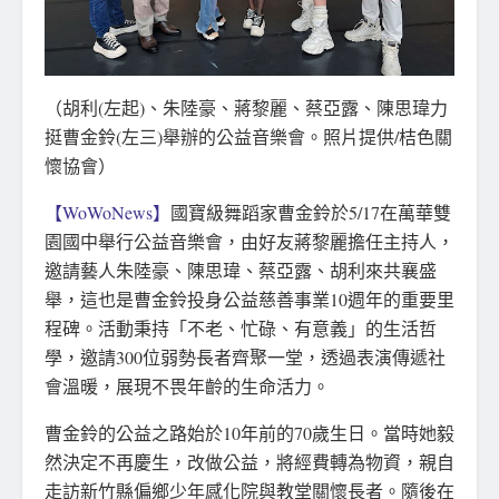
（胡利(左起)、朱陸豪、蔣黎麗、蔡亞露、陳思瑋力
挺曹金鈴(左三)舉辦的公益音樂會。照片提供/桔色關
懷協會）
【WoWoNews】
國寶級舞蹈家曹金鈴於5/17在萬華雙
園國中舉行公益音樂會，由好友蔣黎麗擔任主持人，
邀請藝人朱陸豪、陳思瑋、蔡亞露、胡利來共襄盛
舉，這也是曹金鈴投身公益慈善事業10週年的重要里
程碑。活動秉持「不老、忙碌、有意義」的生活哲
學，邀請300位弱勢長者齊聚一堂，透過表演傳遞社
會溫暖，展現不畏年齡的生命活力。
曹金鈴的公益之路始於10年前的70歲生日。當時她毅
然決定不再慶生，改做公益，將經費轉為物資，親自
走訪新竹縣偏鄉少年感化院與教堂關懷長者。隨後在