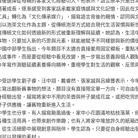
最後選擇從母親的客家文化經驗切入。他表示，語言原本只是日
隨著成長，逐漸感受到客家話承載家庭情感與文化記憶，因此在
工具」轉化為「文化傳承媒介」，描寫語言背後的親情、認同與
則以泡茶文化作為主題，從傳統泡茶方式結合現代生活習慣與新
寫傳統文化如何透過新的形式被重新理解與延續。她認為，生活
事物，只要加入新的巧思與元素，就能被賦予不同樣貌與新的價
中國中部學生指出，今年題目不太適合直接套用固定模板，重點
品或事件，而是要從經驗中看見改變，進一步寫出意義與個人觀
今年寫作測驗延續素養導向精神，重視學生對生活的觀察、反思
中受訪學生劉子睿、汪中翊、戴睿然、張家誠與呂緯豐表示，今
生寫出翻新舊事物的想法，題目沒有直接限定單一方向，可自由
身經驗出發，描寫將家中不用的茶壺與杯子變成花盆，或把吃完
杯子供應機，讓舊物重新進入生活。
中學生也分享，有人描寫颱風過後，家中小花園滿地枯枝落葉，
各種生活用具，也帶來創作樂趣；也有人將家中堆放許久的紙箱
，從生活細節中展現創意與陪伴。學生認為，只要從自身經驗出
到可以發揮的素材。