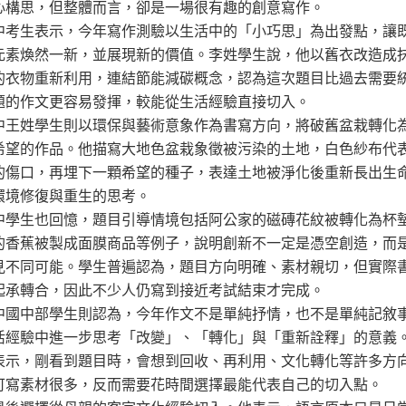
心構思，但整體而言，卻是一場很有趣的創意寫作。
中考生表示，今年寫作測驗以生活中的「小巧思」為出發點，讓
元素煥然一新，並展現新的價值。李姓學生說，他以舊衣改造成
的衣物重新利用，連結節能減碳概念，認為這次題目比過去需要
題的作文更容易發揮，較能從生活經驗直接切入。
中王姓學生則以環保與藝術意象作為書寫方向，將破舊盆栽轉化
希望的作品。他描寫大地色盆栽象徵被污染的土地，白色紗布代
的傷口，再埋下一顆希望的種子，表達土地被淨化後重新長出生
環境修復與重生的思考。
中學生也回憶，題目引導情境包括阿公家的磁磚花紋被轉化為杯
的香蕉被製成面膜商品等例子，說明創新不一定是憑空創造，而
見不同可能。學生普遍認為，題目方向明確、素材親切，但實際
起承轉合，因此不少人仍寫到接近考試結束才完成。
中國中部學生則認為，今年作文不是單純抒情，也不是單純記敘
活經驗中進一步思考「改變」、「轉化」與「重新詮釋」的意義
表示，剛看到題目時，會想到回收、再利用、文化轉化等許多方
可寫素材很多，反而需要花時間選擇最能代表自己的切入點。