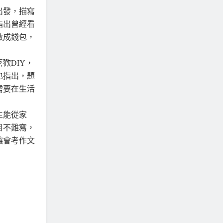
出發，描寫
指出曾經看
做成錢包，
歡DIY，
也指出，題
需要在生活
生能從家
目不難寫，
讓會考作文