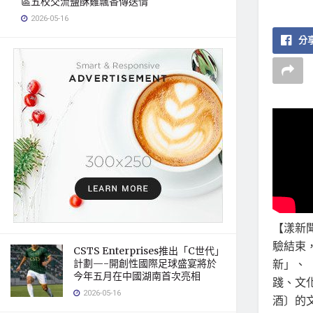
區五校交流鹽酥雞飄香傳送情
2026-05-16
分享
【漾新
驗結束
CSTS Enterprises推出「C世代」
新」、
計劃—-開創性國際足球盛宴將於
今年五月在中國湖南首次亮相
踐、文
2026-05-16
酒〕的