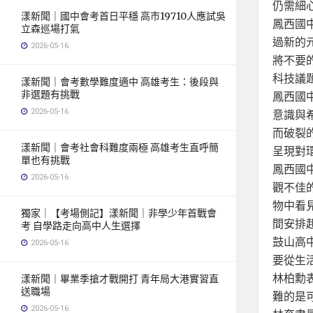
仍需細
漾新聞｜國中會考首日平穩 高市19710人應試吳
鳳西國
立森巡場打氣
過新的
2026-05-16
將不要
科技議
漾新聞｜會考數學難度適中 高雄考生：後段與
非選題有挑戰
鳳西國
2026-05-16
意識與
而破裂
漾新聞｜會考社會科難度兩極 高雄考生直呼簡
呈現對
單也有挑戰
鳳西國
2026-05-16
觀不佳
物中看
獨家｜【考場側記】漾新聞｜非學少年首戰會
間安排
考 自學路走向高中人生選擇
鼓山高
2026-05-16
要從生
林柏勳
漾新聞｜畢業季搶才戰開打 青年局大港實習直
送職場
難的是
2026-05-16