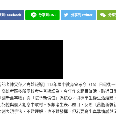
到Facebook
分享到LINE
分享到Twitter
分享到
聞記者陳雯萍／高雄報導】115年國中教育會考今（16）日最後
，高雄考區多所學校考生普遍認為，今年作文題目鮮活、貼近日
「翻新舊事物」與「賦予新價值」為核心，引導學生從生活經驗
化記憶與個人創意中取材。多數考生表示題目，反思〔舊瓶新裝
文創表現手法，不難理解，也不難發揮，但若要寫出真摯情感與