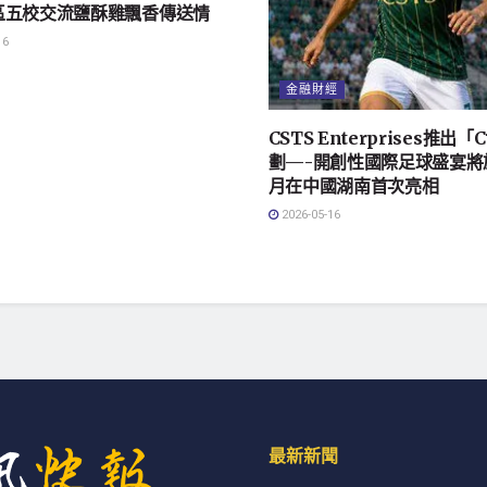
區五校交流鹽酥雞飄香傳送情
16
金融財經
CSTS Enterprises推出
劃—-開創性國際足球盛宴將
月在中國湖南首次亮相
2026-05-16
最新新聞