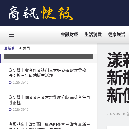
漾新聞｜會考作文創新入題 〔舊瓶新
金融財經
生活消費
健康樂活
裝新瓶裝舊酒〕高雄考生從生活巧思
寫出新價值
最新的
熱門
2026-05-16
漾
漾新聞｜會考作文談創意太好發揮 廖俞雲校
新
長：近三年最貼近生活題
2026-05-16
新
漾新聞｜國文文言文大增難度分歧 高雄考生直
呼兩極
2026-05-16
2026-05-16
考場花絮｜漾新聞｜鳳西明義會考傳情 鳳新考