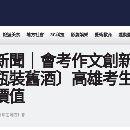
旅遊美食
地方社會
3C科技
影劇娛樂
藝術教育
運動
新聞｜會考作文創新
瓶裝舊酒〕高雄考
價值
發布在
地方社會