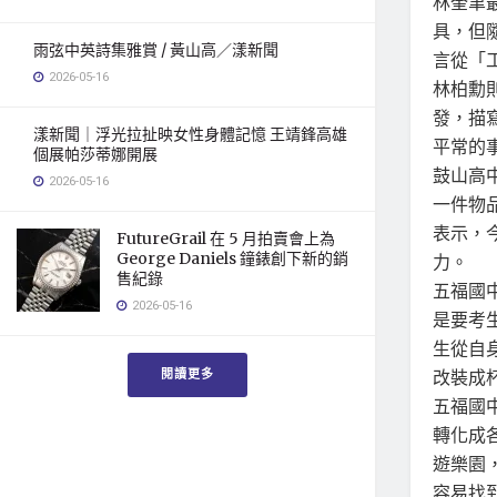
林奎聿
具，但
雨弦中英詩集雅賞 / 黃山高／漾新聞
言從「
2026-05-16
林柏勳
發，描
漾新聞｜浮光拉扯映女性身體記憶 王靖鋒高雄
平常的
個展帕莎蒂娜開展
鼓山高
2026-05-16
一件物
表示，
FutureGrail 在 5 月拍賣會上為
George Daniels 鐘錶創下新的銷
力。
售紀錄
五福國
2026-05-16
是要考
生從自
閱讀更多
改裝成
五福國
轉化成
遊樂園
容易找