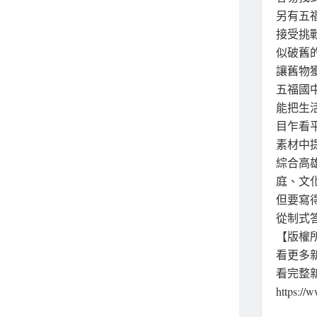
另有五
接受挑
似破舊
讓舊物
五福國
能把生
目乍看
素材中
綜合高
庭、文
但要寫
從制式
【版權所
看更多新聞
看完整
https:/