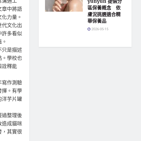
常溝通工
yunyun 提倡分
區保養概念 依
文章中將語
膚況挑選適合精
文化力量。
華保養品
世代文化出
2026-05-15
中許多看似
值。
不只是描述
點。學校也
與詮釋能
年寫作測驗
發揮。有學
的洋芋片罐
經過整理後
改造成貓咪
發，其實很