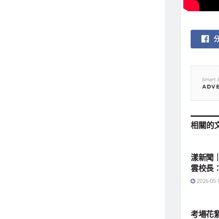
相關的
地方社
漾新聞
雲校長
2026-05-
地方社
考場花