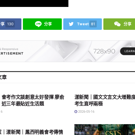
分享
130
分享
Tweet
81
分享
文章
會
地方社會
｜會考作文談創意太好發揮 廖俞
漾新聞｜國文文言文大增難度
：近三年最貼近生活題
考生直呼兩極
16
2026-05-16
會
絮｜漾新聞｜鳳西明義會考傳情