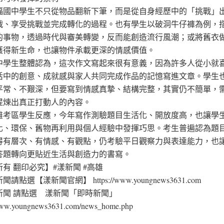
福國中學生不只從物品翻新下筆，而是從自身經歷中的「挑戰」
戰、享受挑戰並完成轉化的過程。也有學生以破洞牛仔褲為例，
的事物，透過時代與審美轉變，反而能創造流行風潮；或將舊衣
獲得新生命，也讓物件承載更深的情感價值。
中學生整體認為，這次作文寫起來很有意義，因為許多人從小就喜
活中的創意、成就感與家人共同完成作品的記憶寫進文章。學生
平常、不艱深，但要寫到情感真摯、結構完整，其實仍不簡單，
提煉出真正打動人的內容。
雄考區學生反應，今年寫作測驗題目生活化、開放度高，也讓學
化、環保、舊物再利用與個人經驗中發揮巧思。考生普遍認為題
得有層次、有情感、有觀點，仍考驗平日觀察力與表達能力，也
答題轉向更貼近生活與創造力的書寫。
有 翻印必究】#漾新聞 #高雄
請點選【漾新聞官網】 https://www.youngnews3631.com⁠
新聞 請點選 漾新聞「即時新聞」
/www.youngnews3631.com/news_home.php⁠