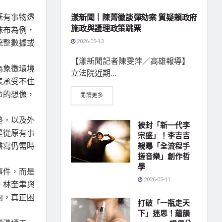
既有事物透
漾新聞｜陳菁徽談彈劾案 質疑賴政府
施政與護理政策跳票
抹布為例，
統整數據或
2026-05-13
【漾新聞記者陳雯萍／高雄報導】
為象徵環境
立法院近期...
表承受不住
命的想像，
閱讀更多
墊，以及外
被封「新一代李
是從原有事
宗盛」！李吉吉
書寫仍需時
親曝「全流程手
搓音樂」創作哲
學
事件，而是
2026-05-11
。林奎聿與
向，真正困
打破「一瓶走天
下」迷思！蘊韻