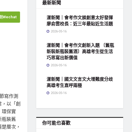
最新新聞
Wechat
漾新聞｜會考作文談創意太好發揮
廖俞雲校長：近三年最貼近生活題
2026-05-16
漾新聞｜會考作文創新入題 〔舊瓶
新裝新瓶裝舊酒〕高雄考生從生活
巧思寫出新價值
2026-05-16
漾新聞｜國文文言文大增難度分歧
高雄考生直呼兩極
2026-05-16
一節寫作測
常，以「創
、環保實
新瓶裝舊
你可能也喜歡
清楚層次，
地方社會