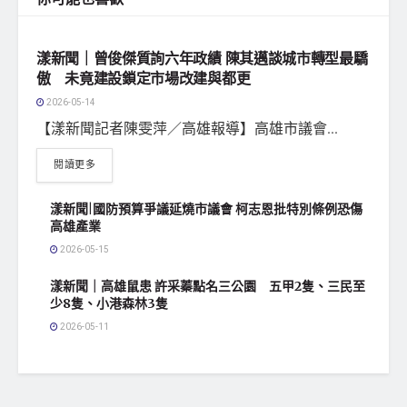
地方社會
漾新聞｜曾俊傑質詢六年政績 陳其邁談城市轉型最驕
傲 未竟建設鎖定市場改建與都更
2026-05-14
【漾新聞記者陳雯萍／高雄報導】高雄市議會...
閱讀更多
漾新聞|國防預算爭議延燒市議會 柯志恩批特別條例恐傷
高雄產業
2026-05-15
漾新聞｜高雄鼠患 許采蓁點名三公園 五甲2隻、三民至
少8隻、小港森林3隻
2026-05-11