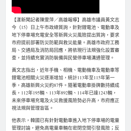
【漾新聞記者陳雯萍／高雄報導】高雄市議員黃文志
今（15）日上午市政總質詢，針對鋰電池、電動車及
地下停車場充電安全等新興火災風險提出質詢，要求
市府提前部署防災防範與救災能量。高雄市政府工務
局、交通局及消防局回應，將依現行法規強化設置審
查，並持續充實消防裝備與民營停車場溝通管理。
黃文志指出，近年手機、相機、電動機車及電動車等
鋰電池相關火災逐漸增加，統計113年至115年第一
季，高雄新興火災約87件。隨著電動車掛牌數持續成
長，112年195輛、113年892輛、114年已達1243輛，
未來停車場充電及火災救援風險勢必升高，市府應正
視法規與管理盲區。
他表示，韓國已有針對電動車進入地下停車場的電量
管理討論，避免高電量車輛在密閉空間引發風險；反