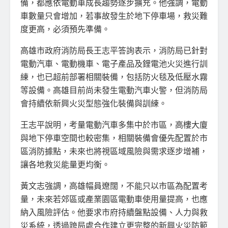
備，都應依電動車成長趨勢逐步擴充。他強調，電動
車數量只會增加，若事故發生於地下停車場，救災難
度更高，必須預先準備。
高雄市政府消防局長王志平答詢表示，消防局已針對
電動汽車、電動機車、電子產品及鋰電池火災進行訓
練，也已超前部署相關裝備，包括防火毯及低壓水霧
等設備。高雄目前尚未發生電動汽車火警，但消防局
會持續依新興火災型態強化裝備與訓練。
王志平說明，考量電動汽車多集中於市區，高樓大廈
與地下停車空間也較密集，相關裝備會優先配置於市
區消防據點，未來也將視區域風險與需求逐步增補，
讓各地救災能量更均衡。
黃文志強調，高雄幅員遼闊，不能只以市區為配置考
量，未來若郊區或產業園區電動車使用量提高，也應
納入風險評估。他要求市府持續盤點設備、人力與救
災系統，透過跨局處合作建立更完整的新興火災防範