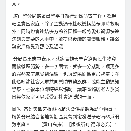
意。
旗山警分局轄區員警平日執行勤區訪查工作，發現
轄區貧困家庭，除了主動通報社政機構給予即時救助
外，同時也會連結多方慈善團體一起將愛心資源快速
送到最需要的人手中，並提供後續的關懷服務，讓弱
勢家戶感受到窩心及溫暖。
分局長王志中表示，感謝高雄天聖宮濟助民生物資
關懷轄區弱勢，多一次關懷，就多一分感動，讓更多
的弱勢家庭感受到溫暖，也讓警民關係更加緊密；在
此也呼籲社會大眾共同幫助弱勢族群，或能主動通知
警察、社福單位即時給以協助，讓轄區獨居老人及貧
困無依家庭可以感受到社會溫暖的一面。
圖說 高雄天聖宮捐獻65箱法會供品轉為愛心物資，
旗警分局結合各地警勤區員警到宅發送予轄內65戶弱
勢家庭。 （黃山高攝）【版權所有 翻印必究】#