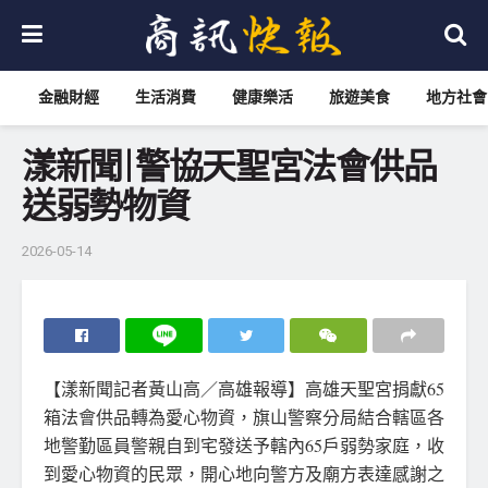
金融財經
生活消費
健康樂活
旅遊美食
地方社會
漾新聞|警協天聖宮法會供品
送弱勢物資
2026-05-14
【漾新聞記者黃山高／高雄報導】高雄天聖宮捐獻65
箱法會供品轉為愛心物資，旗山警察分局結合轄區各
地警勤區員警親自到宅發送予轄內65戶弱勢家庭，收
到愛心物資的民眾，開心地向警方及廟方表達感謝之