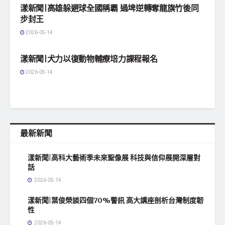
漾新聞|高雄躲避球全國稱霸 過埤逆轉奪龍旗竹後同
步封王
2026-05-14
地方社會
漾新聞|犬力以復動物輔療培力課程報名
2026-05-14
最新新聞
漾新聞|高科大藝術季未來聖像展 科技與信仰展開深層對
話
2026-05-14
漾新聞|葉俊榮談四個70%警訊 高大講座剖析台灣制度韌
性
2026-05-14