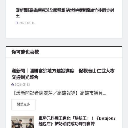
漾新聞|高雄躲避球全國稱霸 過埤逆轉奪龍旗竹後同步封
王
2026-05-14
你可能也喜歡
地方社會
漾新聞｜張勝富追地方建設進度 促觀音山仁武大樹
交通觀光整合
2026-05-13
【漾新聞記者陳雯萍／高雄報導】高雄市議員...
閱讀更多
車勝元料理王進化「烘焙王」！《Bonjour
麵包店》擠奶油花成功嗨到自誇