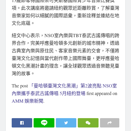
13歲即奪得國際柴可夫斯基國際青少年音樂比賽獎
項。此次講座將邀請紐約觀眾近距離聆賞，了解臺灣
音樂家如何以細膩的國際語彙，重新詮釋並連結在地
文化底蘊。
紐文中心表示，NSO室內樂與TBT泰武古謠傳唱的跨
界合作，完美呼應曼哈頓多元創新的城市精神，透過
古典室內樂與原住民、客家音樂元素的交會，不僅將
臺灣文化記憶與當代創作帶上國際舞臺，更呼應曼哈
頓文化黑潮計畫的理念，讓全球觀眾透過音樂聽見臺
灣的故事。
The post
「曼哈頓臺灣文化黑潮」第2波亮點 NSO室
內樂攜手泰武古謠傳唱 5月紐約登場
first appeared on
AMM 娛樂新聞
.