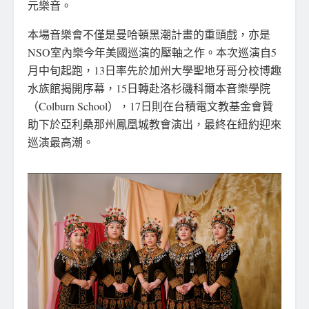
元樂音。
本場音樂會不僅是曼哈頓黑潮計畫的重頭戲，亦是
NSO室內樂今年美國巡演的壓軸之作。本次巡演自5
月中旬起跑，13日率先於加州大學聖地牙哥分校博趣
水族館揭開序幕，15日轉赴洛杉磯科爾本音樂學院
（Colburn School），17日則在台積電文教基金會贊
助下於亞利桑那州鳳凰城教會演出，最終在紐約迎來
巡演最高潮。