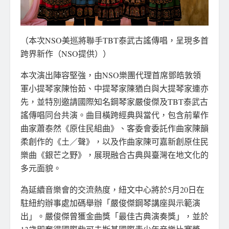
（本次NSO美巡將聯手TBT泰武古謠傳唱，呈現多首
跨界新作（NSO提供））
本次演出陣容堅強，由NSO樂團代理首席鄧皓敦領
軍小提琴家陳怡茹、中提琴家陳猶白與大提琴家連亦
先，並特別邀請國際知名鋼琴家嚴俊傑及TBT泰武古
謠傳唱同台共演。曲目橫跨經典與當代，包含前輩作
曲家蕭泰然《原住民組曲》、客委會委託作曲家陳韻
柔創作的《土／聲》，以及作曲家陳可嘉新創原住民
樂曲《銀芒之野》，展現融合古典與臺灣在地文化的
多元面貌。
為延續音樂會的交流熱度，紐文中心將於5月20日在
駐紐約辦事處加碼舉辦「嚴俊傑鋼琴講座與示範演
出」。嚴俊傑曾獲金曲獎「最佳古典演奏獎」，並於