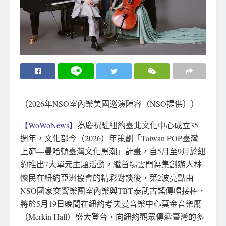
（2026年NSO室內樂美國巡演陣容（NSO提供））
【WoWoNews】
為慶祝駐紐約臺北文化中心成立35
週年，文化部今（2026）年策劃「Taiwan POP臺灣
上奅—曼哈頓臺灣文化黑潮」計畫，自5月至9月於紐
約推出7大單元主題活動。繼首場雲門舞集創辦人林
懷民在紐約亞洲協會的精彩對談後，第2波亮點由
NSO國家交響樂團室內樂與TBT泰武古謠傳唱接棒，
將於5月19日晚間在紐約考夫曼音樂中心莫金音樂廳
（Merkin Hall）盛大登台，向紐約觀眾傳遞臺灣的多