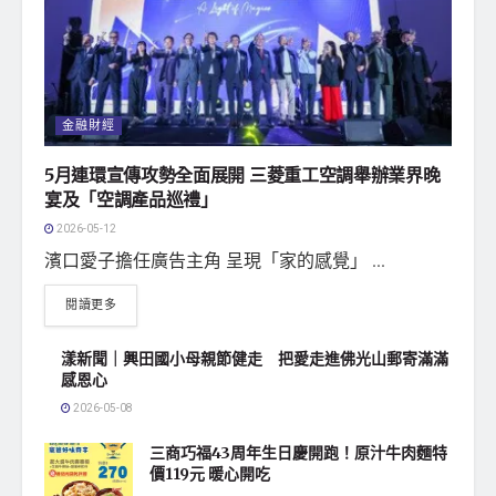
金融財經
5月連環宣傳攻勢全面展開 三菱重工空調舉辦業界晚
宴及「空調產品巡禮」
2026-05-12
濱口愛子擔任廣告主角 呈現「家的感覺」 ...
閱讀更多
漾新聞｜興田國小母親節健走 把愛走進佛光山郵寄滿滿
感恩心
2026-05-08
三商巧福43周年生日慶開跑！原汁牛肉麵特
價119元 暖心開吃