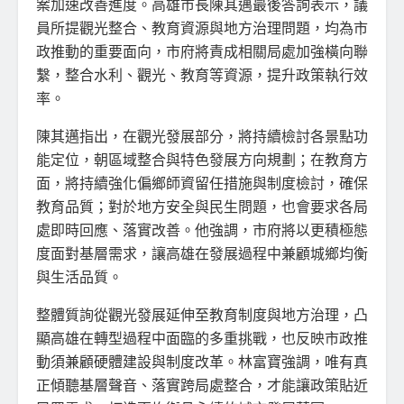
案加速改善進度。高雄市長陳其邁最後答詢表示，議
員所提觀光整合、教育資源與地方治理問題，均為市
政推動的重要面向，市府將責成相關局處加強橫向聯
繫，整合水利、觀光、教育等資源，提升政策執行效
率。
陳其邁指出，在觀光發展部分，將持續檢討各景點功
能定位，朝區域整合與特色發展方向規劃；在教育方
面，將持續強化偏鄉師資留任措施與制度檢討，確保
教育品質；對於地方安全與民生問題，也會要求各局
處即時回應、落實改善。他強調，市府將以更積極態
度面對基層需求，讓高雄在發展過程中兼顧城鄉均衡
與生活品質。
整體質詢從觀光發展延伸至教育制度與地方治理，凸
顯高雄在轉型過程中面臨的多重挑戰，也反映市政推
動須兼顧硬體建設與制度改革。林富寶強調，唯有真
正傾聽基層聲音、落實跨局處整合，才能讓政策貼近