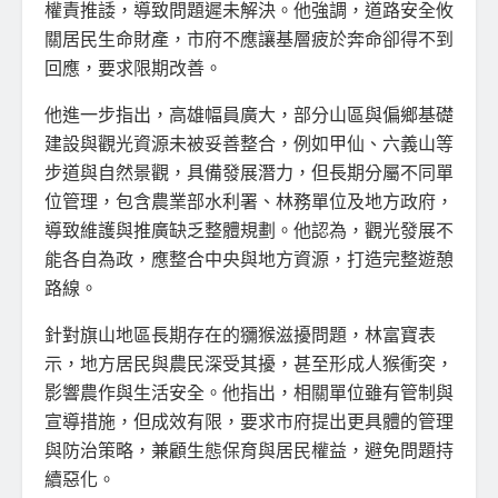
權責推諉，導致問題遲未解決。他強調，道路安全攸
關居民生命財產，市府不應讓基層疲於奔命卻得不到
回應，要求限期改善。
他進一步指出，高雄幅員廣大，部分山區與偏鄉基礎
建設與觀光資源未被妥善整合，例如甲仙、六義山等
步道與自然景觀，具備發展潛力，但長期分屬不同單
位管理，包含農業部水利署、林務單位及地方政府，
導致維護與推廣缺乏整體規劃。他認為，觀光發展不
能各自為政，應整合中央與地方資源，打造完整遊憩
路線。
針對旗山地區長期存在的獼猴滋擾問題，林富寶表
示，地方居民與農民深受其擾，甚至形成人猴衝突，
影響農作與生活安全。他指出，相關單位雖有管制與
宣導措施，但成效有限，要求市府提出更具體的管理
與防治策略，兼顧生態保育與居民權益，避免問題持
續惡化。