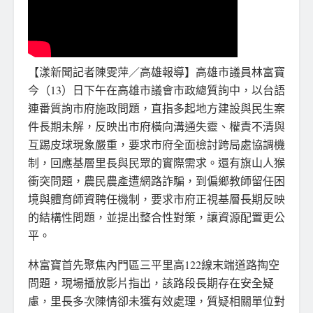
【漾新聞記者陳雯萍／高雄報導】高雄市議員林富寶
今（13）日下午在高雄市議會市政總質詢中，以台語
連番質詢市府施政問題，直指多起地方建設與民生案
件長期未解，反映出市府橫向溝通失靈、權責不清與
互踢皮球現象嚴重，要求市府全面檢討跨局處協調機
制，回應基層里長與民眾的實際需求。還有旗山人猴
衝突問題，農民農產遭網路詐騙，到偏鄉教師留任困
境與體育師資聘任機制，要求市府正視基層長期反映
的結構性問題，並提出整合性對策，讓資源配置更公
平。
林富寶首先聚焦內門區三平里高122線末端道路掏空
問題，現場播放影片指出，該路段長期存在安全疑
慮，里長多次陳情卻未獲有效處理，質疑相關單位對