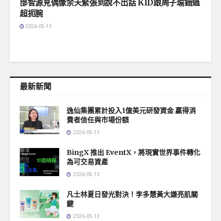
邰智源見偶像余天緊張到說不出話 KID跟周子瑜錯過
超扼腕
2026-05-13
最新新聞
逸仙集團累計投入1億美元研發資金 贏得消
費者信任與市場份額
2026-05-13
BingX 推出 EventX，將現實世界事件轉化
為可交易資產
2026-05-13
凡士林夏日發光對決！李多慧黃大謙亮肌關
鍵
2026-05-13