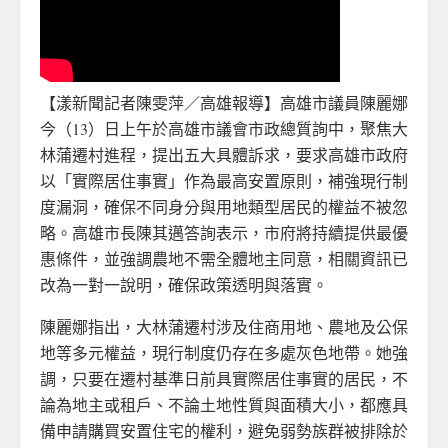
【漾新聞記者陳雯萍／高雄報導】高雄市議員陳麗娜
今（13）日上午於高雄市議會市政總質詢中，聚焦大
林蒲遷村進程，提出五大具體訴求，要求高雄市政府
以「實際居住事實」作為最高安置原則，補強現行制
度漏洞，確保不同身分與用地類型居民的權益不被忽
略。高雄市長陳其邁答詢表示，市府將持續提供最優
惠條件，並強調農地不需全體地主同意，相關資訊已
改為一對一說明，確保政策透明與落實。
陳麗娜指出，大林蒲遷村涉及住商用地、農地及公保
地等多元權益，現行制度仍存在多處灰色地帶。她強
調，只要在遷村基準日前具實際居住事實的居民，不
論為地主或租戶、不論土地性質與面積大小，都應具
備申請購買安置住宅的權利，避免弱勢族群被排除於