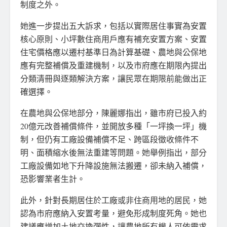
制度之外。
她進一步提出五大訴求，包括以實際居住事實為安置
核心原則、小坪數住商用戶應有補充安置方案、安置
住宅價格應以遷村基準日為計算基礎、農地與公保地
應有完整補償及重建機制，以及市府應在期限內提出
分類清冊與逐類解決方案，讓民眾在期限前能做出正
確選擇。
在農地與公保地部分，陳麗娜指出，雖市府已投入約
20億元改善補償條件，並開放多種「一坪換一坪」機
制，但仍有工廠設備補償不足、跨區段徵收條件不
明、面積縮水後無法重建等問題。她舉例指出，部分
工廠設備如地下升降設施無法搬遷，卻未納入補償，
恐影響業者生計。
此外，針對長期居住於工廠或非住商用地的居民，她
認為市府應納入安置考量，避免形成制度死角。她也
建議應增加土地交換彈性，讓農地所有權人可依需求