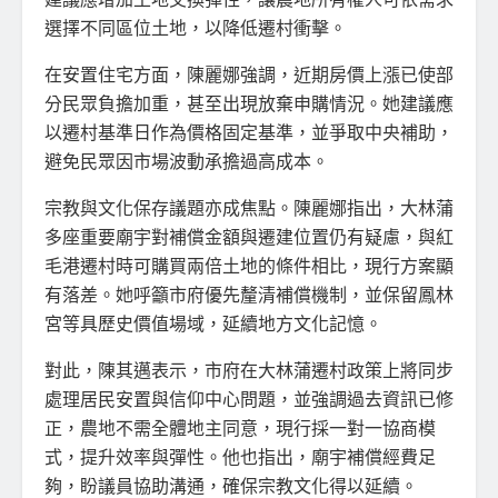
選擇不同區位土地，以降低遷村衝擊。
在安置住宅方面，陳麗娜強調，近期房價上漲已使部
分民眾負擔加重，甚至出現放棄申購情況。她建議應
以遷村基準日作為價格固定基準，並爭取中央補助，
避免民眾因市場波動承擔過高成本。
宗教與文化保存議題亦成焦點。陳麗娜指出，大林蒲
多座重要廟宇對補償金額與遷建位置仍有疑慮，與紅
毛港遷村時可購買兩倍土地的條件相比，現行方案顯
有落差。她呼籲市府優先釐清補償機制，並保留鳳林
宮等具歷史價值場域，延續地方文化記憶。
對此，陳其邁表示，市府在大林蒲遷村政策上將同步
處理居民安置與信仰中心問題，並強調過去資訊已修
正，農地不需全體地主同意，現行採一對一協商模
式，提升效率與彈性。他也指出，廟宇補償經費足
夠，盼議員協助溝通，確保宗教文化得以延續。