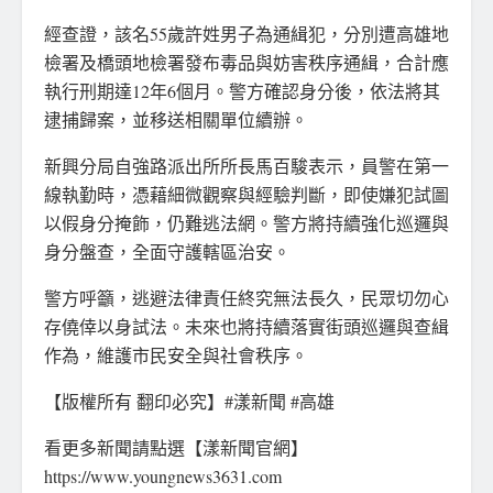
經查證，該名55歲許姓男子為通緝犯，分別遭高雄地
檢署及橋頭地檢署發布毒品與妨害秩序通緝，合計應
執行刑期達12年6個月。警方確認身分後，依法將其
逮捕歸案，並移送相關單位續辦。
新興分局自強路派出所所長馬百駿表示，員警在第一
線執勤時，憑藉細微觀察與經驗判斷，即使嫌犯試圖
以假身分掩飾，仍難逃法網。警方將持續強化巡邏與
身分盤查，全面守護轄區治安。
警方呼籲，逃避法律責任終究無法長久，民眾切勿心
存僥倖以身試法。未來也將持續落實街頭巡邏與查緝
作為，維護市民安全與社會秩序。
【版權所有 翻印必究】#漾新聞 #高雄
看更多新聞請點選【漾新聞官網】
https://www.youngnews3631.com⁠