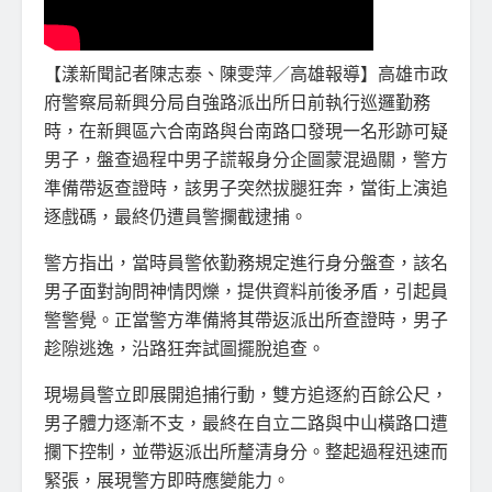
【漾新聞記者陳志泰、陳雯萍／高雄報導】高雄市政
府警察局新興分局自強路派出所日前執行巡邏勤務
時，在新興區六合南路與台南路口發現一名形跡可疑
男子，盤查過程中男子謊報身分企圖蒙混過關，警方
準備帶返查證時，該男子突然拔腿狂奔，當街上演追
逐戲碼，最終仍遭員警攔截逮捕。
警方指出，當時員警依勤務規定進行身分盤查，該名
男子面對詢問神情閃爍，提供資料前後矛盾，引起員
警警覺。正當警方準備將其帶返派出所查證時，男子
趁隙逃逸，沿路狂奔試圖擺脫追查。
現場員警立即展開追捕行動，雙方追逐約百餘公尺，
男子體力逐漸不支，最終在自立二路與中山橫路口遭
攔下控制，並帶返派出所釐清身分。整起過程迅速而
緊張，展現警方即時應變能力。