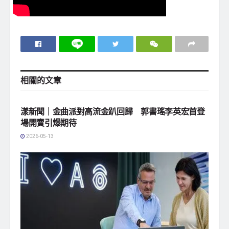
相關的
文章
地方社會
漾新聞｜金曲派對高流金趴回歸 郭書瑤李英宏首登
場開賣引爆期待
2026-05-13