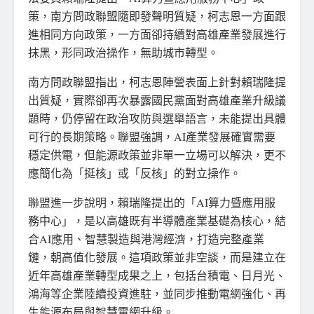
策，南方問政聯盟隨即發聲明質疑，柯志恩一方面跟
進相同方向政策，一方面卻持續對高雄產業發展進行
抹黑，形同政治操作，無助城市轉型。
南方問政聯盟指出，柯志恩陣營表面上針對賴瑞隆提
出質疑，實際卻再次暴露國民黨面對高雄產業升級議
題時，仍停留在政治攻防與選舉語言，未能提出具體
可行的長期策略。聯盟強調，AI產業發展確實需要
穩定供電，但能源政策並非單一立場可以解決，更不
應簡化為「挺核」或「反核」的對立操作。
聯盟進一步說明，賴瑞隆提出的「AI算力暨應用服
務中心」，是以高雄既有半導體產業基礎為核心，結
合AI應用、智慧製造與港灣經濟，打造完整產業
鏈，朝高值化發展。這項政策並非空談，而是建立在
近年高雄產業轉型成果之上，包括台積電、日月光、
鴻海等企業陸續投資進駐，並同步推動電網強化、再
生能源布局與智慧電網升級。