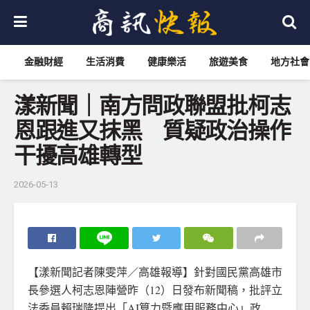
金融財經
生活消費
健康樂活
旅遊美食
地方社會
漾新聞｜南方問政聯盟批柯志
恩跟進又抹黑 質疑政治操作
干擾高雄轉型
2026-05-13
【漾新聞記者陳雯萍／高雄報導】針對國民黨高雄市
長參選人柯志恩陣營昨（12）日發布新聞稿，批評立
法委員賴瑞隆提出「AI算力暨應用服務中心」政