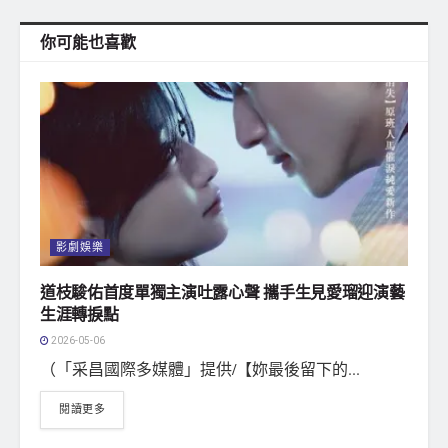
你可能也喜歡
影劇娛樂
道枝駿佑首度單獨主演吐露心聲 攜手生見愛瑠迎演藝
生涯轉捩點
2026-05-06
（「采昌國際多媒體」提供/【妳最後留下的...
閱讀更多