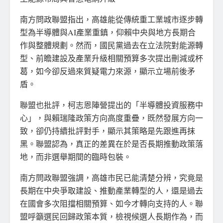
南方問政聯盟指出，高雄能從傳統重工業城市逐步轉
型為半導體與AI產業重鎮，仰賴中央與地方長期合
作與整體規劃。然而，國民黨過去在立法院對能源轉
型、前瞻建設及產業升級相關預算多次提出刪減或杯
葛，如今卻反過來質疑電力來源，顯示立場前後矛
盾。
聯盟也批評，柯志恩陣營提出的「半導體投資服務中
心」，與賴瑞隆政策方向高度重疊，既然發展方向一
致，卻仍持續批評對手，顯示其策略是先跟進再抹
黑。聯盟認為，真正的差異在於是否長期推動政策落
地，而非選舉期間的臨時包裝。
南方問政聯盟強調，高雄市民已能清楚分辨，究竟是
長期在中央爭取建設、推動產業轉型的人，還是過去
在國會多次阻擋相關預算、如今才轉向支持的人。聯
盟呼籲選民回歸政策本質，檢視候選人長期作為，而