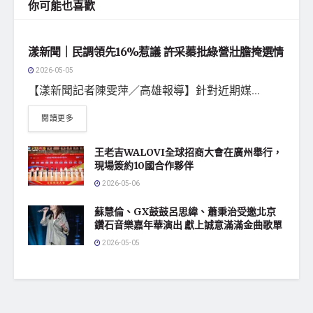
你可能也喜歡
地方社會
漾新聞｜民調領先16%惹議 許采蓁批綠營壯膽掩選情
2026-05-05
【漾新聞記者陳雯萍／高雄報導】針對近期媒...
閱讀更多
王老吉WALOVI全球招商大會在廣州舉行，
現場簽約10國合作夥伴
2026-05-06
蘇慧倫、GX鼓鼓呂思緯、蕭秉治受邀北京
鑽石音樂嘉年華演出 獻上誠意滿滿金曲歌單
2026-05-05