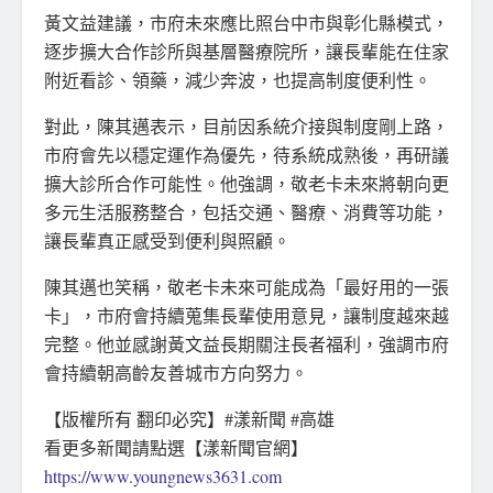
黃文益建議，市府未來應比照台中市與彰化縣模式，
逐步擴大合作診所與基層醫療院所，讓長輩能在住家
附近看診、領藥，減少奔波，也提高制度便利性。
對此，陳其邁表示，目前因系統介接與制度剛上路，
市府會先以穩定運作為優先，待系統成熟後，再研議
擴大診所合作可能性。他強調，敬老卡未來將朝向更
多元生活服務整合，包括交通、醫療、消費等功能，
讓長輩真正感受到便利與照顧。
陳其邁也笑稱，敬老卡未來可能成為「最好用的一張
卡」，市府會持續蒐集長輩使用意見，讓制度越來越
完整。他並感謝黃文益長期關注長者福利，強調市府
會持續朝高齡友善城市方向努力。
【版權所有 翻印必究】#漾新聞 #高雄
看更多新聞請點選【漾新聞官網】
https://www.youngnews3631.com