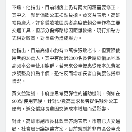
不過，他指出，目前制度上仍有兩大問題需要修正，
其中之一就是偏鄉公車扣點負擔。黃文益表示，高雄
幅員廣大，許多偏遠地區長者高度依賴公車作為主要
交通工具，但部分偏鄉路線因距離較遠，現行扣點方
式相對較高，對長輩仍造成壓力。
他指出，目前高雄市約有45萬多張敬老卡，但實際使
用者約26萬人，其中有超過2000名長者屬於偏遠地區
高頻率公車使用族群。若未來公車優惠從原本免費逐
步調整為扣點半價，恐怕反而增加長者自掏腰包搭車
情況。
黃文益建議，市府應思考更彈性的補助機制，例如在
600點使用完後，針對少數高需求長者提供額外公車
優惠，避免偏鄉長輩因交通成本增加而受影響。
對此，高雄市副市長林欽榮答詢表示，市府已與交通
局、社會局研議調整方案，目前規劃將非市區公車改