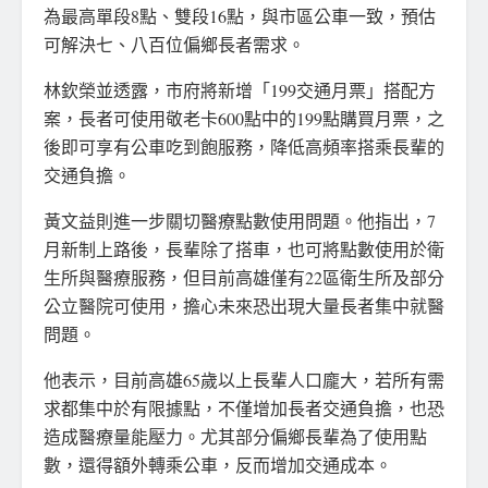
為最高單段8點、雙段16點，與市區公車一致，預估
可解決七、八百位偏鄉長者需求。
林欽榮並透露，市府將新增「199交通月票」搭配方
案，長者可使用敬老卡600點中的199點購買月票，之
後即可享有公車吃到飽服務，降低高頻率搭乘長輩的
交通負擔。
黃文益則進一步關切醫療點數使用問題。他指出，7
月新制上路後，長輩除了搭車，也可將點數使用於衛
生所與醫療服務，但目前高雄僅有22區衛生所及部分
公立醫院可使用，擔心未來恐出現大量長者集中就醫
問題。
他表示，目前高雄65歲以上長輩人口龐大，若所有需
求都集中於有限據點，不僅增加長者交通負擔，也恐
造成醫療量能壓力。尤其部分偏鄉長輩為了使用點
數，還得額外轉乘公車，反而增加交通成本。