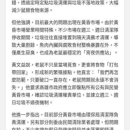
錯，透過定時定點垃圾清運與垃圾不落地政策，大幅
減少鼠類食物來源。
但他強調，目前最大的問題出現在黃昏市場。由於黃
昏市場營業時間特殊，不少市場在週三、週日清潔隊
停收期間，垃圾往往直接堆置到隔天清晨才清運，導
致大量廚餘、魚肉內臟與腐敗食材整晚暴露在外，不
僅產生惡臭，也成為老鼠最穩定的「宵夜供應站」。
黃文益說，老鼠不只是當場覓食，更會將食物「打包
帶回家」，形成新的繁殖據點。他直言：「我們再怎
麼防範，只要破口一直存在，老鼠問題就永遠不會消
失。」他要求高雄市政府應立即盤點所有公有與民營
黃昏市場，確認垃圾清運權責單位，並建立週三、週
日垃圾不過夜機制。
他進一步指出，目前部分黃昏市場由環保局清潔隊負
責清運，另有部分則委由民間清除業者處理，但問題
在於，不少市場在假日與停收時段並未落實即時清