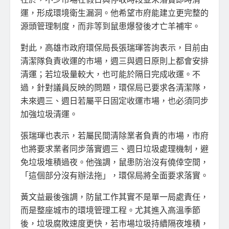
運，形成環境衛生漏洞。他希望市府能建立更完整的
源頭管理制度，而非等到鼠患爆發後才亡羊補牢。
對此，高雄市政府環保局長張瑞琿答詢表示，目前由
清潔隊負責收運的市場，週三與週日原則上都會安排
清運；若垃圾量較大，也可能於隔日完成收運。不
過，針對議員反映的問題，環保局已要求各清潔隊，
未來週三、週日若屬平日固定收運市場，也必須同步
加強垃圾清運。
張瑞琿也表示，若屬民間清除業者負責的市場，市府
也將要求業者同步落實週三、週日垃圾處理機制，避
免垃圾堆積過夜。他強調，鼠患防治沒有僥倖空間，
「這個部分沒有辦法拖」，環保局將全面要求落實。
黃文益最後強調，防鼠工作其實不是單一局處責任，
而是整座城市的環境管理工程。尤其進入高溫季節
後，垃圾腐敗速度更快，若市場垃圾持續隔夜堆積，