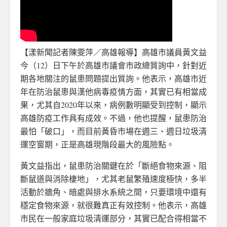
【漾新聞記者陳雯萍／高雄報導】高雄市議員黃文益
今（12）日下午於高雄市議會市政總質詢中，針對近
期各地關注的鼠患問題提出質詢。他表示，高雄市近
年在防治鼠患與漢他病毒疫情方面，其實已有相當成
果，尤其自2020年以來，病例數明顯受到控制，顯示
高雄防疫工作具有成效。不過，他也提醒，鼠患防治
最怕「破口」，而目前黃昏市場在週三、週日垃圾清
運空窗期，正是高雄現階段最大的風險點。
黃文益指出，鼠患防治關鍵在於「斷絕食物來源、阻
斷鼠道與消除棲地」，尤其老鼠繁殖速度極快，多半
活動於牆角、暗處與排水系統之間，只要環境中還有
穩定食物來源，就很難真正有效控制。他表示，高雄
市民在一般家庭垃圾清運部分，其實已配合得相當不