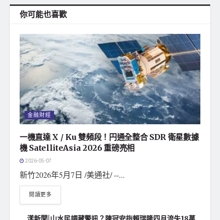
你可能也喜歡
金融財經
一機直達 X / Ku 雙頻段！円通全整合 SDR 衛星數據
機 SatelliteAsia 2026 重磅亮相
2026-05-07
新竹2026年5月7日 /美通社/ --...
閱讀更多
漾新聞|山水民調藏警訊？陳冠安指賴瑞隆四月流失18萬