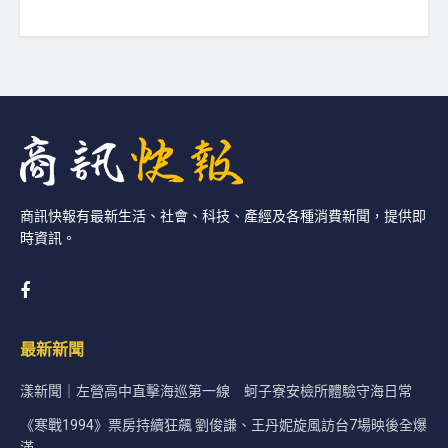
商訊快報有最新生活、社會、科技、產經及各種消費新聞，提供即
時資訊。
最新新聞
漾新聞｜左營高中直擊海巡第一線 蚵子寮安檢所體驗守海日常
《寒戰1994》票房持續狂飆 劉俊謙、王丹妮旋風訪台7場映後全爆
滿