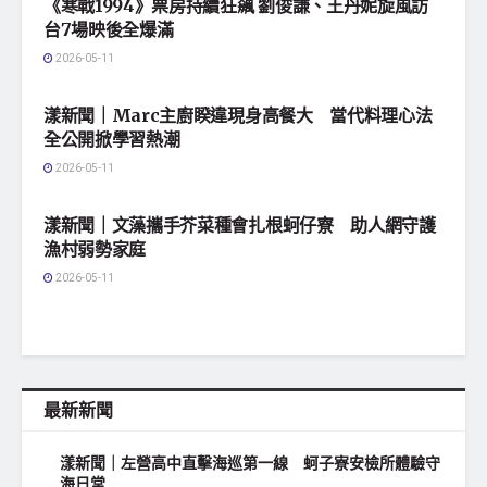
《寒戰1994》票房持續狂飆 劉俊謙、王丹妮旋風訪
台7場映後全爆滿
2026-05-11
地方社會
漾新聞｜Marc主廚睽違現身高餐大 當代料理心法
全公開掀學習熱潮
2026-05-11
地方社會
漾新聞｜文藻攜手芥菜種會扎根蚵仔寮 助人網守護
漁村弱勢家庭
2026-05-11
最新新聞
漾新聞｜左營高中直擊海巡第一線 蚵子寮安檢所體驗守
海日常