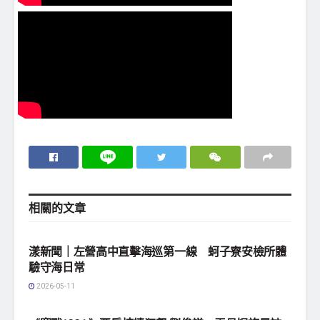
相關的
文章
地方社會
漾新聞｜左營高中直擊海巡第一線 蚵子寮安檢所體
驗守海日常
2026-05-11
影劇娛樂