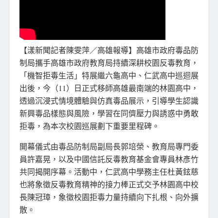
【漾新聞記者陳雯萍／高雄報導】高雄市政府毒品防
制局攜手高雄市政府教育局持續深耕校園反毒教育，
「機智拒毒生活」特展繼六龜高中、仁武高中巡迴展
出後，今（11）日正式移師高雄最南端的林園高中，
透過沉浸式情境體驗與仿真毒品展示，引導學生認識
新興毒品樣態與風險，學習在同儕壓力與誘惑中勇敢
拒毒，為本次校園巡展劃下重要里程碑。
開幕儀式由毒品防制局副局長郭培榮、教育局專門委
員許嘉晃，以及中國信託反毒教育基金會專員林彥竹
共同揭開序幕。活動中，仁武高中學務主任杜黃鉉慈
也將象徵反毒教育精神的接力棒正式交予林園高中校
長陳冠璋，象徵校園拒毒力量持續向下扎根、向外擴
散。