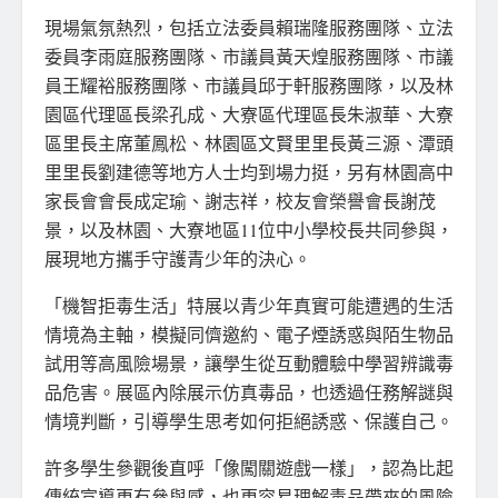
現場氣氛熱烈，包括立法委員賴瑞隆服務團隊、立法
委員李雨庭服務團隊、市議員黃天煌服務團隊、市議
員王耀裕服務團隊、市議員邱于軒服務團隊，以及林
園區代理區長梁孔成、大寮區代理區長朱淑華、大寮
區里長主席董鳳松、林園區文賢里里長黃三源、潭頭
里里長劉建德等地方人士均到場力挺，另有林園高中
家長會會長成定瑜、謝志祥，校友會榮譽會長謝茂
景，以及林園、大寮地區11位中小學校長共同參與，
展現地方攜手守護青少年的決心。
「機智拒毒生活」特展以青少年真實可能遭遇的生活
情境為主軸，模擬同儕邀約、電子煙誘惑與陌生物品
試用等高風險場景，讓學生從互動體驗中學習辨識毒
品危害。展區內除展示仿真毒品，也透過任務解謎與
情境判斷，引導學生思考如何拒絕誘惑、保護自己。
許多學生參觀後直呼「像闖關遊戲一樣」，認為比起
傳統宣導更有參與感，也更容易理解毒品帶來的風險