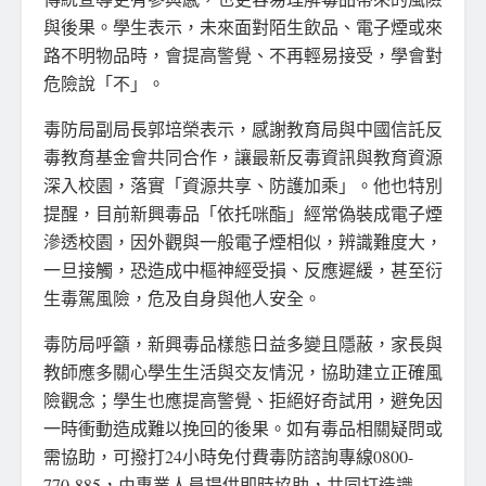
與後果。學生表示，未來面對陌生飲品、電子煙或來
路不明物品時，會提高警覺、不再輕易接受，學會對
危險說「不」。
毒防局副局長郭培榮表示，感謝教育局與中國信託反
毒教育基金會共同合作，讓最新反毒資訊與教育資源
深入校園，落實「資源共享、防護加乘」。他也特別
提醒，目前新興毒品「依托咪酯」經常偽裝成電子煙
滲透校園，因外觀與一般電子煙相似，辨識難度大，
一旦接觸，恐造成中樞神經受損、反應遲緩，甚至衍
生毒駕風險，危及自身與他人安全。
毒防局呼籲，新興毒品樣態日益多變且隱蔽，家長與
教師應多關心學生生活與交友情況，協助建立正確風
險觀念；學生也應提高警覺、拒絕好奇試用，避免因
一時衝動造成難以挽回的後果。如有毒品相關疑問或
需協助，可撥打24小時免付費毒防諮詢專線0800-
770-885，由專業人員提供即時協助，共同打造識