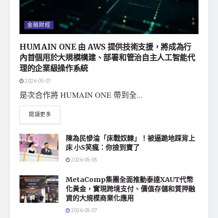
金融財經
HUMAIN ONE 由 AWS 提供技術支援，將成為行
內首個用於大規模構建、部署和管治自主人工智能代
理的企業級操作系統
2026-05-07
是次合作將 HUMAIN ONE 帶到全...
閱讀更多
陳為民慘淪「床戰奴隸」！被逼跪地踩背上
床 小S笑瘋：你撿到寶了
2026-05-05
MetaComp集團全面推動泰達XAUT代幣
化黃金，實現跨境支付、價值存儲和質押融
資的大規模商業化應用
2026-05-07