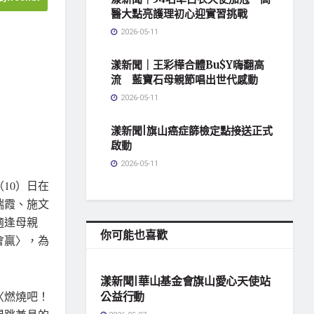
醫大點亮護理初心迎實習挑戰
2026-05-11
漾新聞｜王彩樺合體Bu$Y嗨翻高
流 藍寶石母親節唱出世代感動
2026-05-11
漾新聞|旗山癌症篩檢定點接送正式
啟動
2026-05-11
10）日在
瑞霞、施文
適逢母親
你可能也喜歡
會贏〉，為
地方社會
漾新聞|華山基金會旗山愛心天使站
〈燃燒吧！
公益行動