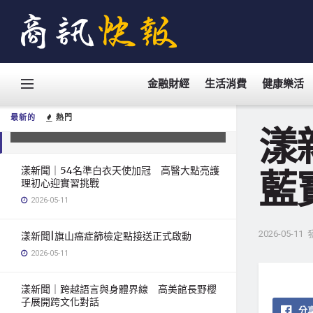
金融財經
生活消費
健康樂活
漾新聞｜王彩樺合體Bu$Y嗨翻高流
藍寶石母親節唱出世代感動
最新的
熱門
2026-05-11
漾
漾新聞｜54名準白衣天使加冠 高醫大點亮護
藍
理初心迎實習挑戰
2026-05-11
2026-05-11
漾新聞|旗山癌症篩檢定點接送正式啟動
2026-05-11
漾新聞｜跨越語言與身體界線 高美館長野櫻
子展開跨文化對話
分享