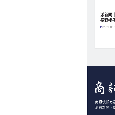
地方社
漾新聞
長野櫻
2026-05-
商訊快報有
消費新聞，