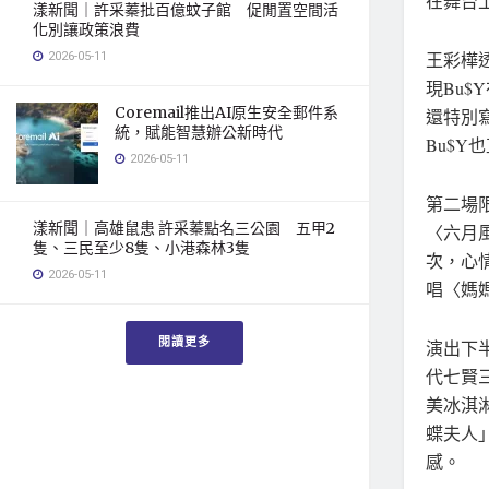
在舞台
漾新聞｜許采蓁批百億蚊子館 促閒置空間活
化別讓政策浪費
2026-05-11
王彩樺
現Bu$
Coremail推出AI原生安全郵件系
還特別
統，賦能智慧辦公新時代
Bu$
2026-05-11
第二場
漾新聞｜高雄鼠患 許采蓁點名三公園 五甲2
〈六月
隻、三民至少8隻、小港森林3隻
次，心
2026-05-11
唱〈媽
閱讀更多
演出下
代七賢
美冰淇
蝶夫人
感。