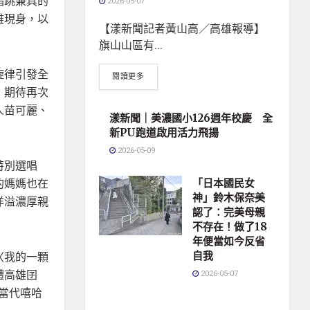
唱跳兼具的
2026-05-07
雅現身，以
【漾新聞記者黃山高／高雄報導】
旗山山區有...
旋律引發全
閱讀更多
，期待再次
人苗可麗、
漾新聞｜美濃國小126週年校慶 全
新PU跑道啟用活力飛揚
2026-05-09
特別選唱
的媽媽也在
「日本國民女
神」鈴木保奈美
洋溢濃厚親
認了：完美母親
不存在！做了18
年便當如今反省
〈我的一顆
自我
體高雄囝
2026-05-07
當代嘻哈