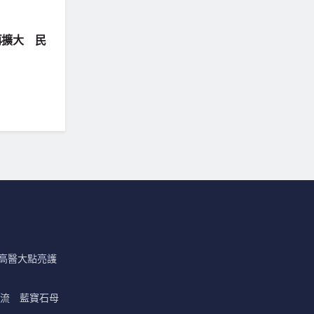
再擴大 民
 高醫大點亮護
高流 藍寶石母