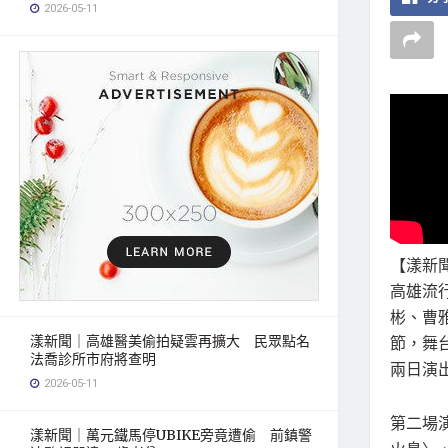
2026-05-11
【漾新
高雄流
彬、曹
漾新聞｜高雄醫美偷拍疑雲再擴大 民眾點名
節，舞
法喬診所市府將查明
兩日演
2026-05-11
第二場
漾新聞｜萬元鐵馬停UBIKE旁竟遭偷 前鎮警