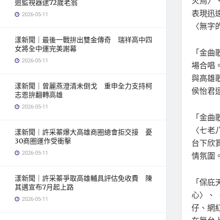
火鳥〉
追監視器逮72歲老翁
表現迅
2026-05-11
〈無字
漾新聞｜最後一戰拚出雙金傳奇 瑞祥高中四
女將全中運完美謝幕
「金曲
2026-05-11
場合唱
與高雄
漾新聞｜曾麗燕澄清未倒戈 重申全力支持柯
侯怡君
志恩拚翻轉高雄
2026-05-11
「金曲
〈七老
漾新聞｜許采蓁爆大高雄商圈總會拒交接 憂
30商圈運作受衝擊
台下欣
2026-05-11
情氛圍
漾新聞｜許采蓁爭取高雄輔具評估免收費 陳
「保庇
其邁宣布7月起上路
心〉、
2026-05-11
仔、網