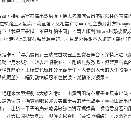
上碰撞出全新火花。
透露，接到藍寶石演出邀約後，便思考如何做出不同以往的表演
Y在網路上人氣高、流量強，又相當有才華，便主動到對方Instagr
寫下「我是王彩樺，不是詐騙集團」。兩人順利加Line聯繫後促
Y也直呼能登上藍寶石舞台意義非凡，且是彩樺姐本人邀約，讓他非
限定卡司「漂亮寶貝」王瑞霞首次登上藍寶石舞台，深情演唱〈
風颱七月水災〉，她表示唱歌35年、跑過無數秀場，但藍寶石真
情格外開心。王瑞霞也感性分享從學生、人妻到人母的人生轉變
媽的願望〉，唱到動情處忍不住拭淚，感動不少觀眾。
半場迎來大型短劇《大船入港》，由黃西田精心策畫並反串出演，以
三路為背景，描繪酒吧女郎與美軍士兵的時代故事。黃西田反串
淋」，出道一甲子的鳥來嬤吳敏飾演資深媽媽桑，侯怡君身著和
」，並大展國標舞身段，與施文彬合唱〈舊情也綿綿〉，以歌聲