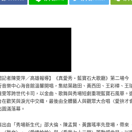
聞記者陳雯萍／高雄報導】《真愛秀・藍寶石大歌廳》第二場今（
行音樂中心海音館溫馨開唱，集結葉啟田、黃西田、王彩樺、王
雅雯等跨世代卡司，以金曲、歌舞與秀場短劇重現藍寶石風華。
台在歡笑與淚光中交織，最後由全體藝人與觀眾大合唱〈愛拚才
出圓滿落幕。
演出由「秀場新生代」邵大倫、陳孟賢、黃露瑤率先登場，帶來