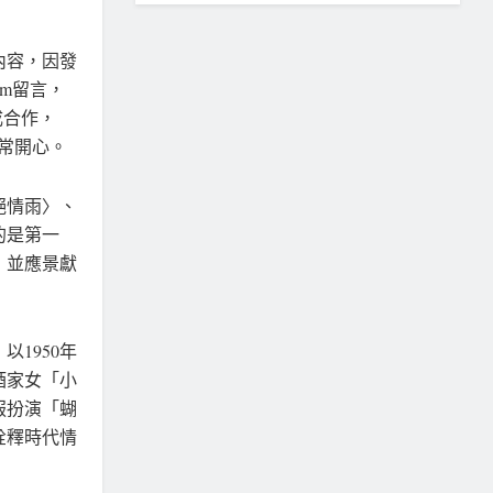
內容，因發
am留言，
成合作，
常開心。
絕情雨〉、
的是第一
，並應景獻
1950年
酒家女「小
服扮演「蝴
詮釋時代情