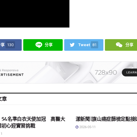
分享
130
分享
Tweet
81
分享
文章
會
地方社會
｜54名準白衣天使加冠 高醫大
漾新聞|旗山癌症篩檢定點接
理初心迎實習挑戰
2026-05-11
11