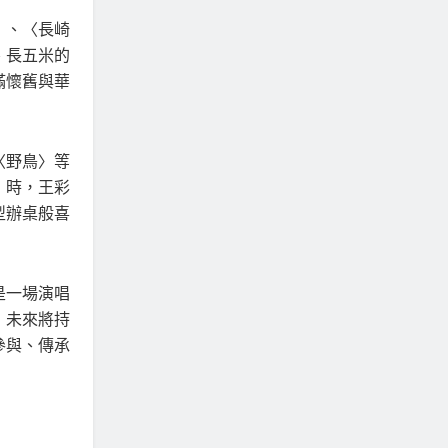
〉、〈長崎
、長五米的
滿懷舊與華
〈野鳥〉等
〉時，王彩
型辦桌般喜
是一場演唱
，未來將持
參與、傳承