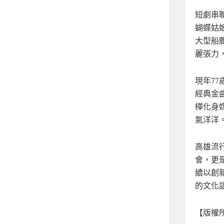
短劇串
蝴蝶姑
大型船
麗張力
現年7
經典金
樺化身
氣洋洋
高雄流
會，更
續以創
的文化
【版權所