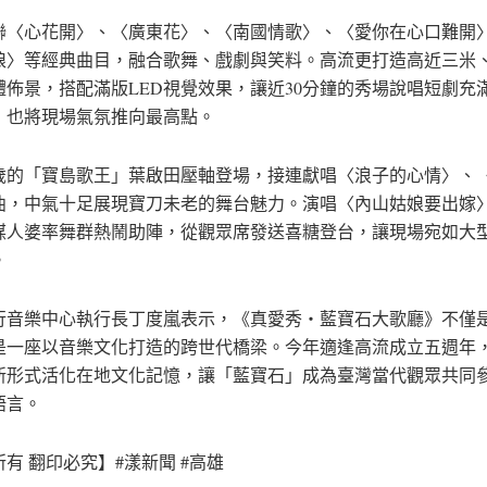
聯〈心花開〉、〈廣東花〉、〈南國情歌〉、〈愛你在心口難開
娘〉等經典曲目，融合歌舞、戲劇與笑料。高流更打造高近三米
體佈景，搭配滿版LED視覺效果，讓近30分鐘的秀場說唱短劇充
，也將現場氣氛推向最高點。
7歲的「寶島歌王」葉啟田壓軸登場，接連獻唱〈浪子的心情〉、
曲，中氣十足展現寶刀未老的舞台魅力。演唱〈內山姑娘要出嫁
媒人婆率舞群熱鬧助陣，從觀眾席發送喜糖登台，讓現場宛如大
。
行音樂中心執行長丁度嵐表示，《真愛秀・藍寶石大歌廳》不僅
是一座以音樂文化打造的跨世代橋梁。今年適逢高流成立五週年
新形式活化在地文化記憶，讓「藍寶石」成為臺灣當代觀眾共同
語言。
有 翻印必究】#漾新聞 #高雄