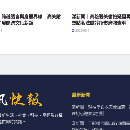
會
地方社會
｜跨越語言與身體界線 高美館
漾新聞｜高雄醫美偷拍疑雲
子展開跨文化對話
眾點名法喬診所市府將查明
11
2026-05-11
最新新聞
漾新聞｜54名準白衣天使加冠
理初心迎實習挑戰
最新生活、社會、科技、產經及各種
提供即時資訊。
漾新聞｜王彩樺合體Bu$Y嗨翻
親節唱出世代感動