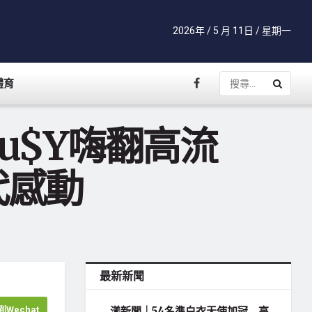
2026年 / 5 月 11日 / 星期一
體育
u$Y嗨翻高流
代感動
最新新聞
Wechat
漾新聞｜54名準白衣天使加冠 高