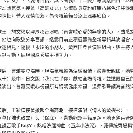
、〈舞女〉、〈愛情恰恰〉與〈看我七十二變〉等動感曲目，以
速炒熱氣氛。接著「高雄女兒」吳淑敏身穿粉紅康乃馨色洋裝優
的情批〉轉入深情段落，為母親節舞台添上溫柔底色。
歌王」施文彬以渾厚嗓音演唱〈再會啦心愛的無緣的人〉，熟悉
。他也向歌迷分享喜訊，透露目前正積極籌備全新專輯與演唱會
歌迷相見。隨後「永遠的小朋友」黃西田登台演唱組曲，與主持
逗趣互動，展現深厚秀場主持功力。
歌后」曹雅雯登場時，現場氣氛轉為溫暖深情。適逢母親節，她
八十〉及中、日文版〈我只在乎你〉獻給全場母親，並透露自己
賞演出。曹雅雯暖心祝福所有媽媽健康幸福，溫柔歌聲讓海音館
。
天后」王彩樺接著掀起全場高潮，接連演唱〈情人的黃襯衫〉、
〈墓仔埔也敢去〉與〈保庇〉，帶動觀眾手舞足蹈。她更驚喜合
紅饒舌歌手Bu$Y，熱唱洗腦神曲〈西岸小法咒〉，讓傳統秀場與