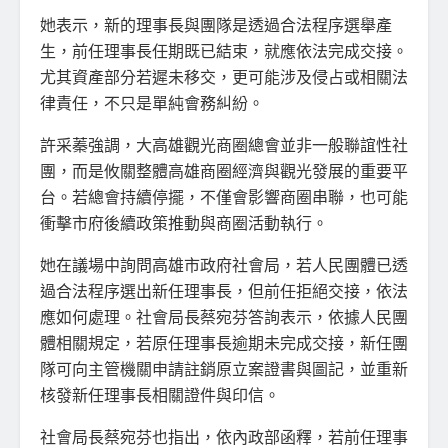
她表示，新的理事長與團隊是透過合法程序選舉產
生，前任理事長任期既已結束，就應依法完成交接。
尤其資產部分若遲未移交，更可能涉及侵占或相關法
律責任，不只是單純會務糾紛。
許采蓁強調，大高雄觀光商圈總會並非一般聯誼性社
團，而是攸關整體高雄商圈經濟與觀光發展的重要平
台。若總會持續停擺，不僅會影響商圈串聯，也可能
衝擊市府後續政策推動與商圈活動執行。
她在議場中詢問高雄市政府社會局，若人民團體已透
過合法程序選出新任理事長，但前任拒絕交接，依法
應如何處理。社會局長蔡宛芬答詢表示，依據人民團
體相關規定，若原任理事長逾期未完成交接，新任團
隊可向主管機關申請註銷原立案證書與圖記，並重新
核發新任理事長相關證件與印信。
社會局長蔡宛芬也指出，依內政部函釋，若前任理事