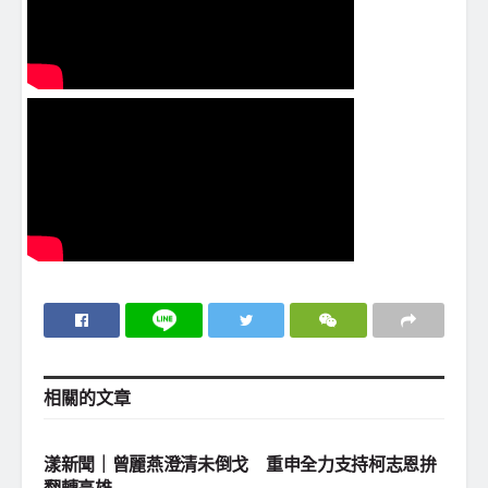
相關的
文章
地方社會
漾新聞｜曾麗燕澄清未倒戈 重申全力支持柯志恩拚
翻轉高雄