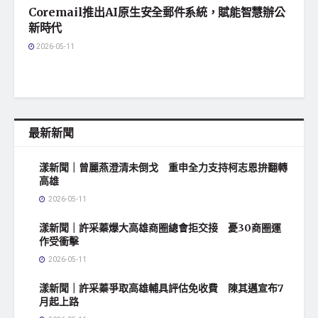
Coremail推出AI原生安全郵件系統，賦能智慧辦公
新時代
2026-05-11
最新新聞
漾新聞｜曾麗燕澄清未倒戈 重申全力支持柯志恩拚翻轉
高雄
2026-05-11
漾新聞｜許采蓁爆大高雄商圈總會拒交接 憂30商圈運
作受衝擊
2026-05-11
漾新聞｜許采蓁爭取高雄輔具評估免收費 陳其邁宣布7
月起上路