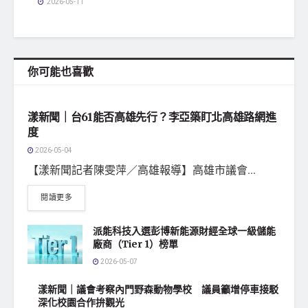
2026-05-11
你可能也喜歡
地方社會
漾新聞｜台61能否高雄先行？李亞築盯北高雄路網進
度
2026-05-04
【漾新聞記者陳雯萍／高雄報導】高雄市議會...
閱讀更多
派能科技入選彭博新能源財經全球一級儲能
廠商（Tier 1）榜單
2026-05-07
漾新聞｜議會考察內門野森動物學校 議員籲增停車接駁
深化校園合作拚觀光