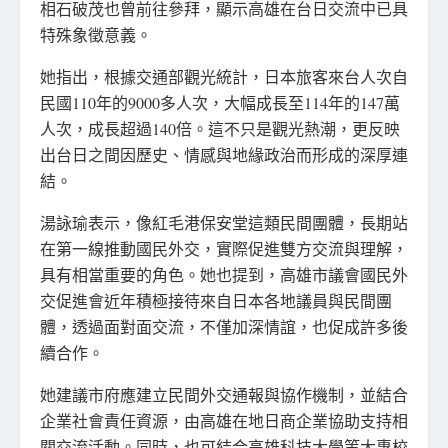
相石破茂也曾前往參拜，顯示高雄在台日交流中已具
特殊象徵意義。
她指出，根據交通部觀光統計，日本旅客來台人次自
民國110年的9000多人次，大幅成長至114年的147萬
人次，成長超過140倍。這不只是觀光熱潮，更反映
出台日之間因歷史、情感與地緣政治而形成的深厚連
結。
湯詠瑜表示，像紅毛港保安堂這類民間團體，長期站
在第一線推動國民外交，實際促進雙方交流與理解，
具有相當重要的角色。她也提到，高雄市議會國民外
交促進會近年積極接待來自日本各地議員與民間團
體，透過面對面交流，不僅加深情誼，也促成許多後
續合作。
她建議市府應建立民間外交通報與協作機制，並結合
企業社會責任資源，由高雄在地日商企業協助支持相
關交流活動。同時，也可結合高雄科技大學等大專校