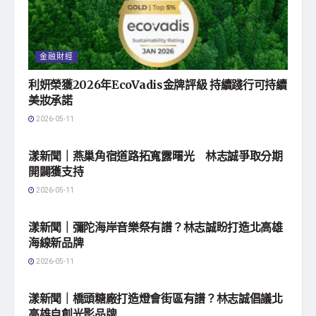
金融財經
利妍榮獲2026年EcoVadis金牌評級 持續踐行可持續
美妝承諾
2026-05-11
地方社會
漾新聞｜燕巢角宿道路拓寬露曙光 林志誠爭取分期
開闢獲支持
2026-05-11
地方社會
漾新聞｜彌陀海岸音樂祭有譜？林志誠盼打造北高雄
海線新品牌
2026-05-11
地方社會
漾新聞｜橋頭糖廠打造燈會街區有譜？林志誠倡議北
高雄自創光影品牌