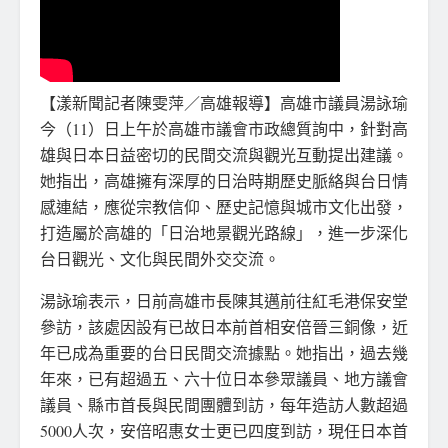
【漾新聞記者陳雯萍／高雄報導】高雄市議員湯詠瑜
今（11）日上午於高雄市議會市政總質詢中，針對高
雄與日本日益密切的民間交流與觀光互動提出建議。
她指出，高雄擁有深厚的日治時期歷史脈絡與台日情
感連結，應從宗教信仰、歷史記憶與城市文化出發，
打造屬於高雄的「日治地景觀光路線」，進一步深化
台日觀光、文化與民間外交交流。
湯詠瑜表示，日前高雄市長陳其邁前往紅毛港保安堂
參訪，該處因設有已故日本前首相安倍晉三銅像，近
年已成為重要的台日民間交流據點。她指出，過去幾
年來，已有超過五、六十位日本參眾議員、地方議會
議員、縣市首長與民間團體到訪，每年造訪人數超過
5000人次，安倍昭惠女士更已四度到訪，現任日本首