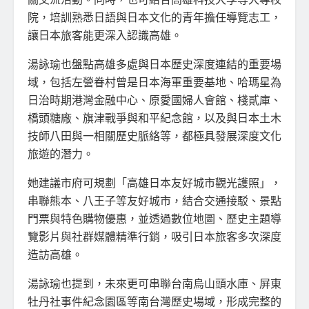
院，培訓熟悉日語與日本文化的青年擔任導覽志工，
讓日本旅客能更深入認識高雄。
湯詠瑜也盤點高雄多處與日本歷史深度連結的重要場
域，包括左營眷村曾是日本海軍重要基地、哈瑪星為
日治時期港灣金融中心、原愛國婦人會館、棧貳庫、
橋頭糖廠、旗津戰爭與和平紀念館，以及與日本土木
技師八田與一相關歷史脈絡等，都極具發展深度文化
旅遊的潛力。
她建議市府可規劃「高雄日本友好城市觀光護照」，
串聯熊本、八王子等友好城市，結合交通接駁、景點
門票與特色購物優惠，並透過數位地圖、歷史主題導
覽影片與社群媒體精準行銷，吸引日本旅客多次深度
造訪高雄。
湯詠瑜也提到，未來更可串聯台南烏山頭水庫、屏東
牡丹社事件紀念園區等南台灣歷史場域，形成完整的