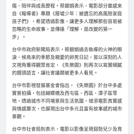
傷、陪伴與成長歷程。蔡銀娟表示，電影部分靈感來
自《報導者》專題《廢墟少年：被遺忘的高風險家庭
孩子們》，希望透過影像，讓更多人理解那些容易被
忽略的生命故事，並傳達「理解，是改變的第一
步」。
台中市政府新聞局表示，蔡銀娟過去執導的火神的眼
淚、候鳥來的季節及親愛的卵男日記，皆以深刻的人
文視角獲得觀眾肯定，《失樂園》則再次以寫實細膩
的鏡頭語言，讓社會議題被更多人看見。
台中市影視發展基金會指出，《失樂園》於台中多處
實景拍攝，包括蝴蝶橋及西屯區、西區、潭子區等
地，透過城市不同場景與生活氛圍，增添電影真實感
與情感層次，也展現出台中多元且富有故事感的城市
景觀。
台中市社會局則表示，電影以影像呈現弱勢兒少及育