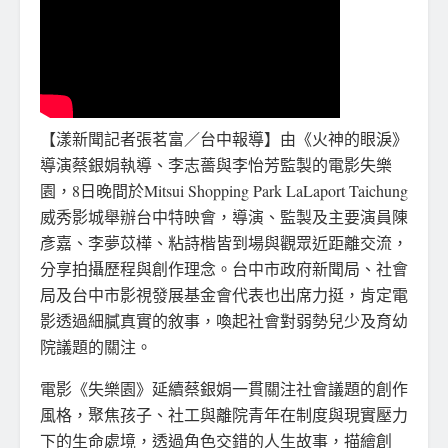
【漾新聞記者張茗富／台中報導】由《火神的眼淚》
導演蔡銀娟執導、李志薔與李怡芳監製的電影失樂
園，8日晚間於Mitsui Shopping Park LaLaport Taichung
威秀影城舉辦台中特映會，導演、監製及主要演員陳
彥嘉、李夢苡樺、粘詩楷皆到場與觀眾近距離交流，
分享拍攝歷程與創作理念。台中市政府新聞局、社會
局及台中市影視發展基金會代表也出席力挺，肯定電
影透過細膩真實的敘事，喚起社會對弱勢兒少及育幼
院議題的關注。
電影《失樂園》延續蔡銀娟一貫關注社會議題的創作
風格，聚焦孩子、社工與離院青年在制度與現實壓力
下的生命處境，透過角色交錯的人生故事，描繪創