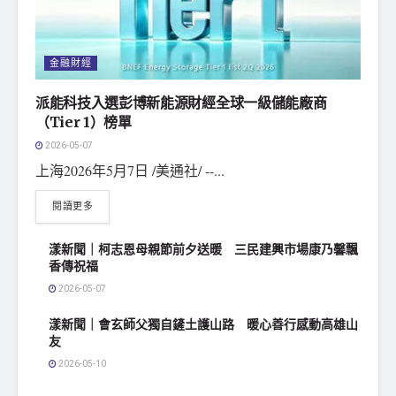
金融財經
派能科技入選彭博新能源財經全球一級儲能廠商
（Tier 1）榜單
2026-05-07
上海2026年5月7日 /美通社/ --...
閱讀更多
漾新聞｜柯志恩母親節前夕送暖 三民建興市場康乃馨飄
香傳祝福
2026-05-07
漾新聞｜會玄師父獨自鏟土護山路 暖心善行感動高雄山
友
2026-05-10