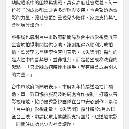
幼院體系中的困境與挑戰，具有高度社會意義。每一
位孩子的成長都需要更多理解與支持，也希望透過電
影的力量，讓社會更加重視兒少陪伴、家庭支持與社
會照顧等議題。
蔡銀娟也感謝台中市政府新聞局及台中市影視發展基
金會於拍攝期間提供協助，讓劇組得以順利完成拍
攝。監製李志薔與李怡芳則表示，《失樂園》探討的
是人性中的善與惡，並非批判，而是希望成為改變的
起點，「只要願意適時伸出援手，就有機會成為別人
的力量。」
台中市政府新聞局表示，市府近年持續透過拍片補
助、單一窗口協拍服務及跨局處合作機制，打造友善
影視環境，協助優秀影視團隊在台中安心創作，累積
「台中拍」影視能量。《失樂園》預計將於5月29日
全台上映，邀請民眾走進戲院支持國片，也透過電影
一同關注弱勢兒少與社會議題。