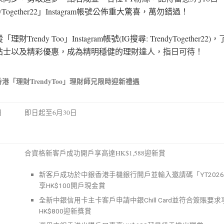
dyTogether22」Instagram帳號公佈重大驚喜，萬勿錯過！
理財Trendy Too」Instagram帳號(IG搜尋: TrendyTogether2
貼士以及精彩優惠，成為精明穩健的理財達人，指日可待！
港「理財TrendyToo」理財師兄限時迎新禮遇
日
即日起至6月30日
：
合資格新客戶成功開戶享高達HK$1,588迎新賞
新客戶成功於中銀香港手機銀行開戶並輸入邀請碼「YT202
享HK$100開戶現金賞
全新中銀信用卡主卡客戶申請中銀Chill Card並符合簽賬要
HK$800迎新獎賞