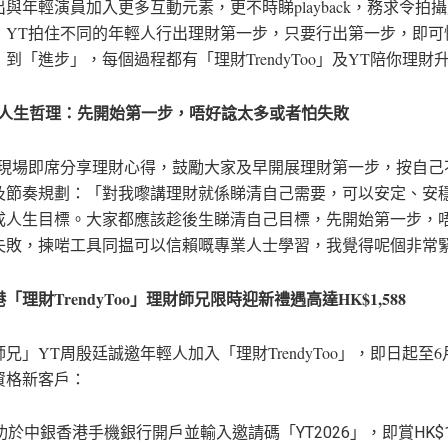
與年輕演員加入更多互動元素，更不時睇playback，務求令拍
！YT拍住不同的年輕人行出理財第一步，只要行出第一步，即可
到「進步」，每個過程都有「理財TrendyToo」及YT陪你理財
白人生哲理：先開始第一步，唔好諗太多或者怕失敗
在現場即席分享理財心得，鼓勵大家及早開展理財第一步，按自己
及節奏規劃：「對我嚟講理財就係睇清自己需要，可以安定、安
成人生目標。大家都應該趁後生睇清自己目標，先開始第一步，
失敗，揀啱工具同揾可以信賴嘅專業人士學習，我覺得呢個非常
「理財TrendyToo」理財師兄限時迎新禮遇高達HK$1,588
兄」YT周殷廷誠邀年輕人加入「理財TrendyToo」，即日起至6
資格新客戶：
功於中銀香港手機銀行開戶並輸入邀請碼「YT2026」，即賞HK$