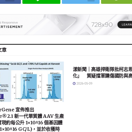
文章
地方社會
漾新聞｜高雄捍衛隊批柯志
化」 質疑擋軍購傷國防與
2026-05-09
經
rGene 宣佈推出
e®2.1 新一代單質體 AAV 生產
現約每公升 1×10^16 個基因體
1×10^16 GC/L)，並於收穫時