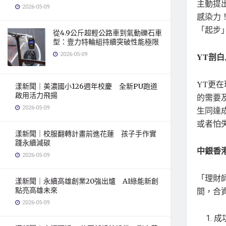
主動提出
2026-05-09
感染力
「起步」
從4.9公斤超輕公路車到氣動礫石車
型：壹力特輪組持續突破性能極限
2026-05-09
YT剖
YT更
漾新聞｜美濃國小126週年校慶 全新PU跑道
啟用活力飛揚
的需要
2026-05-09
生同達
或者怕
漾新聞｜校服翻轉計畫前進花蓮 孩子手作實
踐永續減碳
中銀香港
2026-05-09
「理財師
漾新聞｜永續高雄創業20強出爐 AI綠能新創
間，合
點亮高雄未來
2026-05-09
成