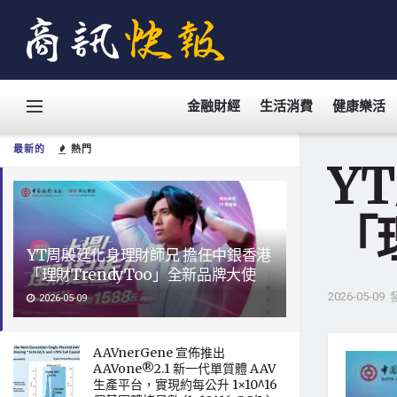
金融財經
生活消費
健康樂活
最新的
熱門
Y
「
YT周殷廷化身理財師兄 擔任中銀香港
「理財TrendyToo」全新品牌大使
2026-05-09
2026-05-09
AAVnerGene 宣佈推出
AAVone®2.1 新一代單質體 AAV
生產平台，實現約每公升 1×10^16