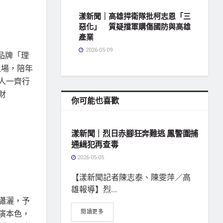
漾新聞｜高雄捍衛隊批柯志恩「三
惡化」 質疑擋軍購傷國防與高雄
產業
2026-05-09
品牌「理
上場，陪年
人一齊行
財
你可能也喜歡
地方社會
漾新聞｜烈日赤腳狂奔難逃 鳳警圍捕
通緝犯再查毒
2026-05-05
【漾新聞記者陳志泰、陳雯萍／高
雄報導】烈...
瀟灑，予
閱讀更多
演本色，