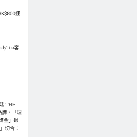
K$800迎
yToo客
廷 THE
理品牌，「理
「煉金」過
o」切合：