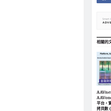
相關的
金融財
AAVne
AAVon
平台，實
拷貝數 (