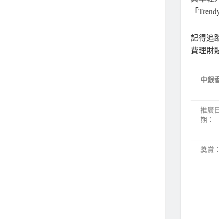
「Tren
記得追蹤「
費理財
中銀香
推廣
期：
獎賞