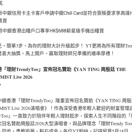
;
新中銀信用卡主卡客戶申請中銀Chill Card並符合簽賬要求享高達H
獎賞
用中銀香港出糧戶口專享HK$688薪星級手機出糧賞
，簡單3步，為你的理財大計升級起步！ YT更將為所有理財Trend
驚喜大抽獎，馬上開戶，贏取理財師兄準備的連串厚禮！
「理財TrendyToo」宣佈冠名贊助《YAN TING 周殷廷 THE
IST Live 2026
》
銀香港「理財TrendyToo」隆重宣佈冠名贊助《YAN TING 周殷
EMIST Live 2026演唱會》！作為深受香港年輕人歡迎的財富管
ndyToo」一直致力於陪伴年輕人理財起步，探索人生不同階段的
冠名贊助周殷廷2026大型演唱會，與品牌理念「理財Trendy To
人同步，勇敢追夢、點石成金。各位YT粉絲，記得留意5月18日