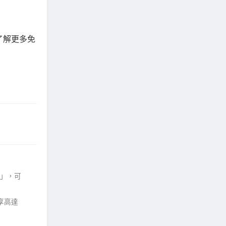
2)，了解更多免
6」，可
求享高達