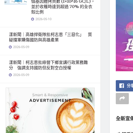
個基因體拷貝數 (1×10^16 GC/L)，
並於收穫時達到超過 70% 的全衣
殼比例
2026-05-10
漾新聞｜高雄捍衛隊批柯志恩「三惡化」 質
疑擋軍購傷國防與高雄產業
2026-05-09
漾新聞｜柯志恩批綠營下鄉宣講行政黨務難
分 強調支持國防但反對空白授權
2026-05-09
分享
全新宣