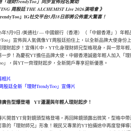
「理財TrendyToo」同步宣佈冠名贊助
TING 周殷廷 THE ALCHEMIST Live 2026演唱會 》
endyToo」IG
社交平台5月18日即將公佈重大驚喜！
26年5月9日
/美通社/ — 中國銀行（香港）（「中銀香港」）年輕
ndyToo」宣佈與人氣偶像YT周殷廷拍住上，以全新品牌大使身份
同理財起步！宣傳片中，YT化身理財師兄型格現身，與一眾年輕
第一步！為慶祝YT擔任品牌大使，中銀香港誠邀年輕人加入「理
dyToo」，與YT一齊理財起步，
全新開戶專享迎新優惠。
清相片
周殷廷全新「理財TrendyToo」宣傳片
牌廣告型爆登場
YT瀟灑與年輕人理財起步！
傳片開首YT背對鏡頭型格登場，再回眸鏡頭露出微笑，型格中帶
可靠的「理財師兄」形象！親民又專業的YT拍攝途中再度發揮導