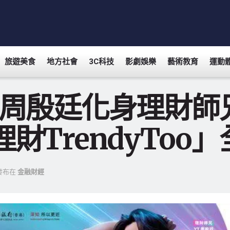
旅遊美食
地方社會
3C科技
影劇娛樂
藝術教育
運動
T周殷廷化身理財師
理財TrendyToo
發布在
金融財經