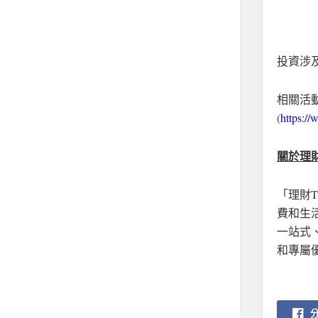
投資涉
相關活動
(
https:/
關於理財T
「理財T
費和生
一站式
和專屬