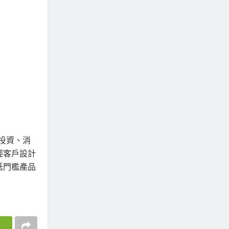
、投資、消
輕客戶設計
低門檻產品