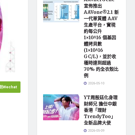
宣佈推出
AAVone®2.1 新
一代單質體 AAV
生產平台，實現
約每公升
1×10^16 個基因
體拷貝數
(1×10^16
GC/L)，並於收
穫時達到超過
70% 的全衣殼比
例
2026-05-10
Wechat
YT周殷廷化身理
財師兄 擔任中銀
香港「理財
TrendyToo」
全新品牌大使
2026-05-09