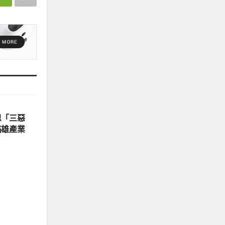
恩「三惡
高雄產業