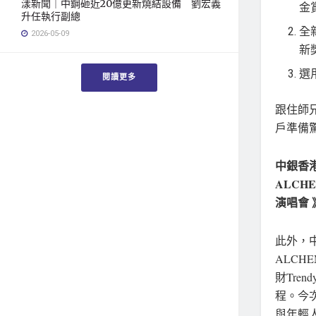
漾新聞｜中鋼砸近20億更新燒結設備 劉宏義
金賞
升任執行副總
全
2026-05-09
新
選
閱讀更多
跟住師兄
戶準備
中銀香港
ALCHEM
演唱會 
此外，中
ALCH
財Tre
程。今次
與年輕