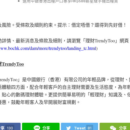
選用中銀香港出糧戶口專享
HK
$688薪星級手機出糧賞
及風險。受條款及細則約束。提示：借定唔借？還得到先好借！
詳情、最新消息及條款及細則，請瀏覽「理財TrendyToo」網頁
/www.bochk.com/dam/more/trendytoo/landing_tc.html
)
rendyToo
rendyToo」是中國銀行（香港）有限公司的年輕品牌，從理財
活體驗四方面，配合年輕客戶的自主理財需要及生活態度，為年
、貼心的數碼理財體驗。更提供簡單易明的「輕理財」知識及、
優惠，鼓勵年輕客人及早開展財富
規劃。
分享
130
分享
Tweet
81
分享