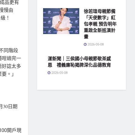
攝成品更有
慢慢由
徐若瑄母親節備
升級！
「天使數字」紅
包孝親 預告明年
重啟全新巡演計
畫
2026-05-08
不同階段
穩咁過完一
漾新聞｜三侯國小母親節敬茶感
恩 禮義廉恥揭牌深化品德教育
唔好諗太多
2026-05-08
緊要。」
月30日期
100開戶現