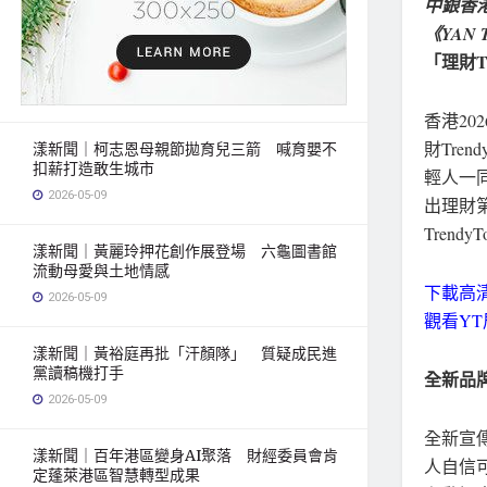
中銀香港
《YAN 
「理財Tr
香港
20
財Tre
漾新聞｜柯志恩母親節拋育兒三箭 喊育嬰不
扣薪打造敢生城市
輕人一
2026-05-09
出理財
Tren
漾新聞｜黃麗玲押花創作展登場 六龜圖書館
流動母愛與土地情感
下載高
2026-05-09
觀看YT
漾新聞｜黃裕庭再批「汗顏隊」 質疑成民進
黨讀稿機打手
全新品
2026-05-09
全新宣
漾新聞｜百年港區變身AI聚落 財經委員會肯
人自信
定蓬萊港區智慧轉型成果