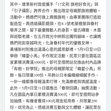
其中，建業新村首度攜手「17文苑˙旗袍好食光」與
「引子攝影」跨界合作，推出限定母親節旗袍體驗。
活動中，媽媽們可換上典雅旗袍，由專業團隊打造妝
髮造型，再透過攝影鏡頭，在8-1號老屋棚景與眷村
巷弄之間，留下最優雅動人的身影。復古磚牆、木窗
與斑駁老牆，在五月微光中映照出獨特韻味，也讓媽
媽們宛如穿越時光，化身眷村年代的優雅女神。
黃埔新村則推出滿滿心意的感恩獻禮。5月9日至10日
舉辦「織愛小馬」手作限定活動，民眾只要在園區店
家累積消費滿1000元，即可至借問站兌換由村內品牌
「有樹，好學院」推出的母親節限定「織愛小馬」吊
飾，每日限量100份。吊飾以日本編織線細膩手作，
一針一線都像母親溫柔叮嚀，充滿療癒與情感溫度。
此外，5月9日至31日還推出「眷戀回饋」抽獎活動，
凡在園區內單日累積消費滿500元，即可至借問站參
加抽獎，有機會獲得100元現金抵用券，共限量200
份，送完為止。透過消費互動與文化體驗，讓民眾在