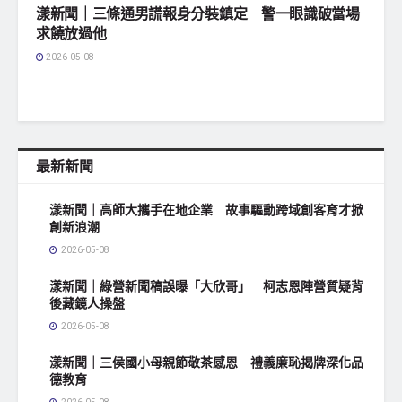
漾新聞｜三條通男謊報身分裝鎮定 警一眼識破當場
求饒放過他
2026-05-08
最新新聞
漾新聞｜高師大攜手在地企業 故事驅動跨域創客育才掀
創新浪潮
2026-05-08
漾新聞｜綠營新聞稿誤曝「大欣哥」 柯志恩陣營質疑背
後藏鏡人操盤
2026-05-08
漾新聞｜三侯國小母親節敬茶感恩 禮義廉恥揭牌深化品
德教育