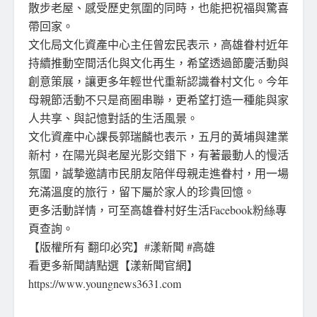
散步老屋、感受歷史氛圍的同時，也能把祝福與驚喜
帶回家。
文化局文化資產中心主任曾宏民表示，高雄眷村近年
持續推動空間活化與文化再生，希望透過節慶活動與
創意策展，讓更多年輕世代重新認識眷村文化。今年
母親節活動不只是商圈串聯，更希望打造一種能與家
人共享、與記憶對話的生活風景。
文化資產中心課長郭瑞麟也表示，五月的黃埔與建業
新村，在陽光與老屋光影交錯下，有著最動人的慢活
氛圍，誠摯邀請市民朋友陪伴母親走進眷村，用一場
充滿溫度的旅行，留下屬於家人的珍貴回憶。
更多活動詳情，可至高雄眷村好生活Facebook粉絲專
頁⁠查詢。
【版權所有 翻印必究】#漾新聞 #高雄
看更多新聞請點選【漾新聞官網】
https://www.youngnews3631.com⁠