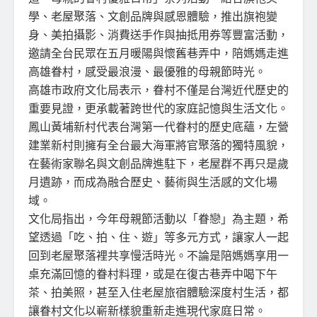
學、老屋聚落、文創品牌與感恩體驗，推出旗袍變
身、美拍攝影、消費送手作與抽抵用券等豐富活動，
邀請全台民眾在五月暖陽與懷舊巷弄中，陪媽媽走進
高雄眷村，感受最浪漫、最優雅的母親節時光。
高雄市政府文化局⁠表示，眷村不僅是台灣近代歷史的
重要見證，更承載著跨世代的家庭記憶與生活文化。
鳳山黃埔新村代表台灣第一代眷村的歷史底蘊，左營
建業新村則擁有全台最大海軍將官聚落的獨特風貌，
在藝術家聯名與文創品牌進駐下，老屋群不再只是歲
月遺跡，而成為融合歷史、藝術與生活感的文化場
域。
文化局指出，今年母親節活動以「眷戀」為主題，希
望透過「吃、拍、住、遊」等多元方式，讓家人一起
回到老屋聚落裡共享慢活時光。不論是陪媽媽享用一
桌充滿回憶的眷村料理，或是在復古巷弄中喝下午
茶、拍美照，甚至入住老屋旅宿體驗深度村生活，都
讓眷村文化以嶄新樣貌重新走進現代家庭日常。