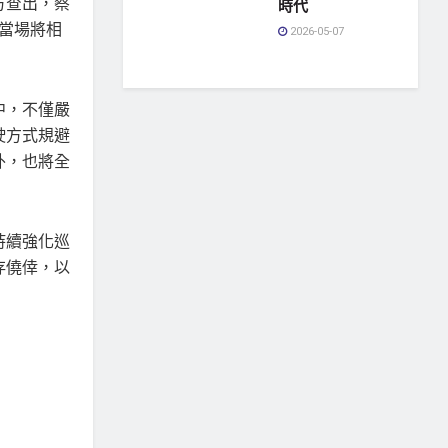
方查出，蔡
時代
當場將相
2026-05-07
中，不僅嚴
駛方式規避
外，也將全
持續強化巡
存僥倖，以