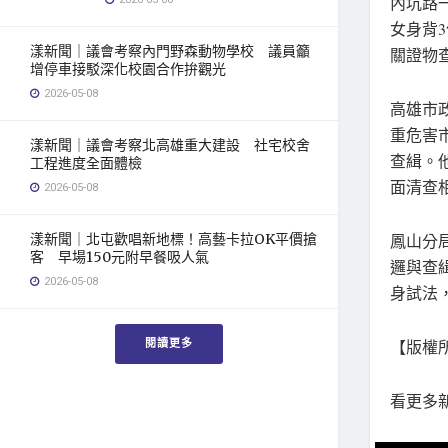
內坑路
女身背
漾新聞｜議會考察內門野森動物學校 議員籲
關證物
增停車接駁深化校園合作拚觀光
2026-05-08
高雄市
重危害
漾新聞｜議會考察北高雄重大建設 社宅校舍
查緝。
工程進度全面體檢
面清查
2026-05-08
漾新聞｜北屯歡唱新地標！高藝卡拉OK平價搶
鳳山分
客 早場150元附早餐吸人氣
邏與查
2026-05-08
身試法
閱讀更多
【版權所
看更多新聞