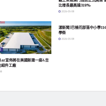
霸王茶姬澳門首店正式開業 
比增長最高達318%
2026-05-08
地方社會
漾新聞|巴楠花部落中小學11
學祭
2026-05-08
經
Solar宣佈將在美國新建一座4吉
能組件工廠
08