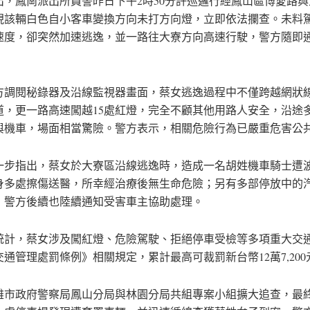
出，鳳崗派出所員警昨日下午2時50分許巡邏行經鳳山區博愛路
現該輛白色自小客車變換方向未打方向燈，立即依法攔查。未料
速度，卻突然加速逃逸，並一路往大寮方向高速行駛，警方隨即
方調閱秘錄器及沿線監視器畫面，蔡女逃逸過程中不僅跨越網狀
道，更一路高速闖越15處紅燈，完全不顧其他用路人安全，沿途
與機車，場面相當驚險。警方表示，相關危險行為已嚴重危害公
一步指出，蔡女於大寮區沿線逃逸時，造成一名胡姓機車騎士遭
身多處擦傷送醫，所幸經治療後無生命危險；另有多部停放中的
，警方後續也陸續通知受害車主協助處理。
統計，蔡女涉及闖紅燈、危險駕駛、拒絕停車受檢等多項重大交
通管理處罰條例》相關規定，累計最高可裁罰新台幣12萬7,200
雄市政府警察局鳳山分局與林園分局共組專案小組擴大追查，最