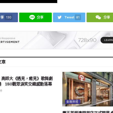
分享
130
分享
Tweet
81
分享
文章
會
｜高師大《遇見，癒見》歌舞劇
場 180觀眾淚笑交織感動落幕
08
金融財經