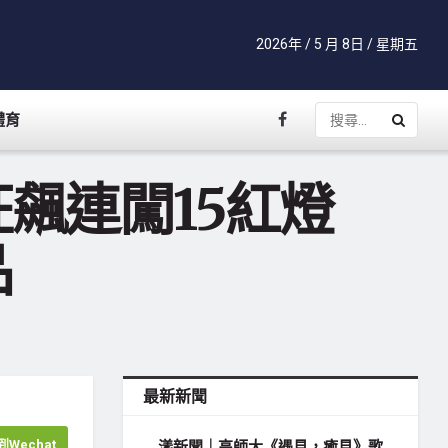
2026年 / 5 月 8日 / 星期五
體育
狂飆連闖15紅燈
品
最新新聞
Wechat
漾新聞｜高師大《遇見，癒見》歌