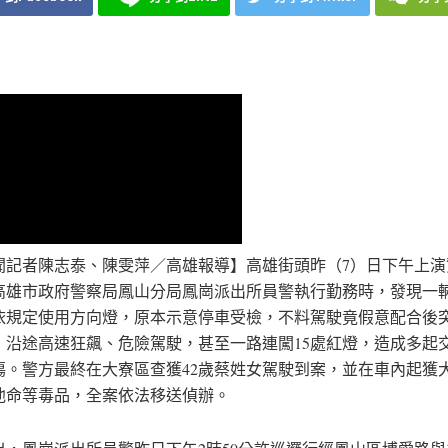
聞記者陳志泰、陳雯萍／高雄報導】高雄街頭昨（7）日下午上演
高雄市政府警察局鳳山分局鳳崗派出所員警執行勤務時，發現一
依規定使用方向燈，原本示意停車受檢，不料駕駛竟假意配合後
，沿途高速狂飆、危險駕駛，甚至一路連闖15處紅燈，造成多起
傷。警方最終在大寮區查獲42歲蔡姓女駕駛到案，並在車內起獲
他命等毒品，全案依法移送偵辦。