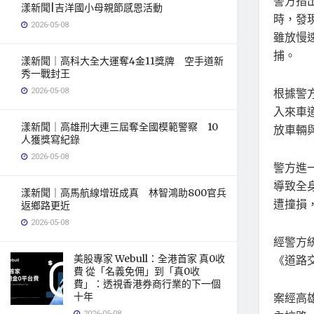
警方指
漾新聞|吉洋國小母親節感恩活動
時，發
2026-05-08
雖放慢
捕。
漾新聞｜高科大全大運奪4金11獎牌 空手道新
秀一戰封王
2026-05-08
根據警
入來車
漾新聞｜高雄刑大連三屆奪全國模範警察 10
放車輛
人獲獎寫紀錄
2026-05-08
警方進
導致全
漾新聞｜高馬航線增班成真 林智鴻助800官兵
遭撞損
返鄉路更近
2026-05-08
經警方
美股專家 Webull：全港首家 真0收
《道路交
費 從「名義免佣」到「真0收
費」：透視香港券商行業的下一個
十年
案經高
2026-05-08