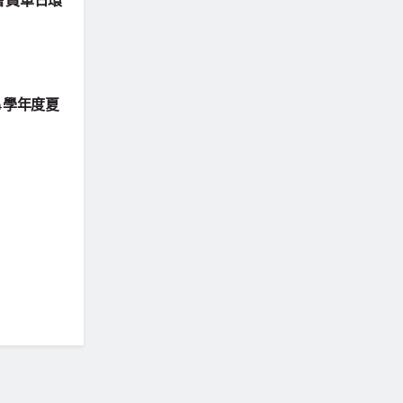
會員單日環
4學年度夏