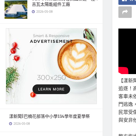
吉瓦太陽能組件工廠
2026-05-08
【漾新
追逐！
客車未
門逃逸
民眾受
漾新聞|巴楠花部落中小學114學年度夏學祭
與安非
2026-05-08