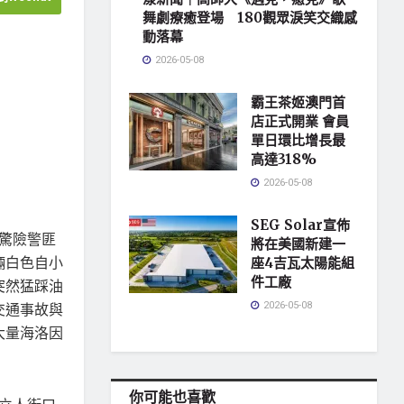
舞劇療癒登場 180觀眾淚笑交織感
動落幕
2026-05-08
霸王茶姬澳門首
店正式開業 會員
單日環比增長最
高達318%
2026-05-08
SEG Solar宣佈
驚險警匪
將在美國新建一
輛白色自小
座4吉瓦太陽能組
件工廠
突然猛踩油
2026-05-08
交通事故與
大量海洛因
你可能也喜歡