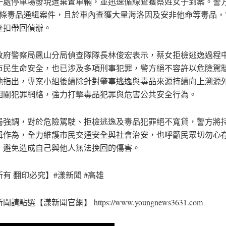
一處停車場發現遭棄置車輛，並迅速循線查獲蔡姓女子到案。警
3條毒品通緝案件，且於車內查獲大量海洛因及安非他命等毒品，
查扣帶回偵辦。
政府警察局鳳山分局偵查隊隊長林俊宏表示，蔡女拒檢逃逸過程
市民生命安全，也已涉及多項刑事犯罪，警方絕不容許以危險駕
他指出，專案小組後續除針對肇事逃逸與毒品來源持續向上溯源
相關犯罪網絡，強力打擊毒品犯罪與危害公共安全行為。
局強調，對於危險駕駛、拒檢逃逸及毒品犯罪絕不寬貸，警方將
緝作為，全力維護市民交通安全與社會治安，也呼籲民眾切勿心
，避免造成自己與他人無法挽回的傷害。
有 翻印必究】#漾新聞 #高雄
請點選【漾新聞官網】 https://www.youngnews3631.com⁠