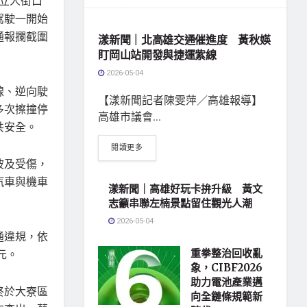
與立人街口
地方社會
駕駛一開始
通報攔截圍
漾新聞｜北高雄交通催進度 黃秋媖
盯岡山站開發與捷運紫線
2026-05-04
線、逆向駛
【漾新聞記者陳雯萍／高雄報導】
多次擦撞停
高雄市議會...
共安全。
閱讀更多
波及受傷，
汽車與機車
漾新聞｜高雄好玩卡拚升級 黃文
志籲串聯左楠景點留住觀光人潮
2026-05-04
通違規，依
元。
重拳整治回收亂
象，CIBF2026
助力電池產業邁
終於大寮區
向全鏈條規範新