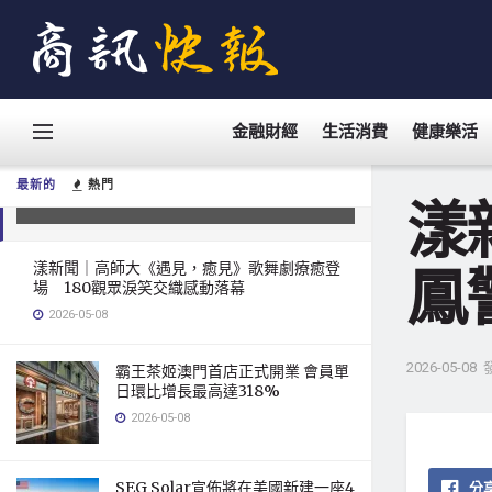
金融財經
生活消費
健康樂活
漾新聞｜女毒犯拒檢狂飆連闖15紅
燈 鳳警圍捕起獲大量毒品
最新的
熱門
2026-05-08
漾
漾新聞｜高師大《遇見，癒見》歌舞劇療癒登
鳳
場 180觀眾淚笑交織感動落幕
2026-05-08
2026-05-08
霸王茶姬澳門首店正式開業 會員單
日環比增長最高達318%
2026-05-08
SEG Solar宣佈將在美國新建一座4
分享