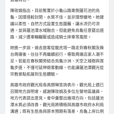
陳玫娟指出，目前暫置於小龜山路東側蓮花池的烏
龜，因環境較封閉、水質不佳，並非理想棲地。她建
議以柔性、自然方式設置生態圍籬，讓水流仍可流
通，並與蓮池潭水域融合，但能避免烏龜任意竄出道
路，減少遭車輛輾壓或造成騎士摔車等風險。
她進一步說，過去旅客從龍虎塔一路走到春秋閣及舞
台周邊後，往往不再繼續前行，導致周邊店家人潮不
足。若能在春秋閣旁結合烏龜沙洲、天空之城樹與賞
龜步道，不僅可延伸遊客動線，也能讓蓮池潭觀光從
宗教景點拓展到生態體驗。
高雄市政府觀光局長高閔琳答詢表示，觀光局上週已
召開地方說明會，感謝陳玫娟及多位左營地區議員、
地方代表提出意見。會中彙整出幾項方向，包括蓮池
潭水質必須改善，觀光局將積極與高雄市政府水利局
溝通；既有生態島與原本預期有落差，烏龜上岸比例