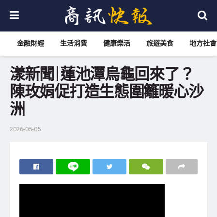
金融財經
生活消費
健康樂活
旅遊美食
地方社會
漾新聞|蓮池潭烏龜回來了？
陳玫娟促打造生態圍籬暖心沙
洲
2026-05-05