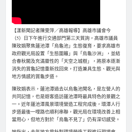
【漾新聞記者陳雯萍／高雄報導】高雄市議會今
（5）日下午進行交通部門第三天質詢，高雄市議員
陳玫娟聚焦蓮池潭「烏龜池」生態復育，要求高雄市
政府觀光局設置「生態圍籬」與「烏龜沙洲」，並結
合春秋閣及充滿靈性的「天空之城樹」，將原本逐漸
消失的賞龜記憶重新找回來，打造兼具生態、觀光與
地方情感的賞龜步道。
陳玫娟表示，蓮池潭過去以烏龜池聞名，是左營人的
共同記憶，也是遊客造訪蓮池潭時最具特色的景觀之
一。近年蓮池潭風景環境營造工程完成後，環潭人行
步道最後一哩路也順利串聯，觀光局在環境改善上相
當用心，但地方對於「烏龜不見了」仍有深切感受。
她指出，去年地方曾針對環境營造工程進行現場會