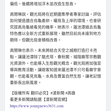
偏低，後續將增加浮木並改造生態島。
高閔琳說，觀光局將在近期邀集學者專家討論，評估
如何營造適合烏龜產卵、曬背及上岸的環境，也會研
究提高烏龜被看見的機率。她表示，蓮池潭過去烏龜
特色應以全新方式重新展現，雖然目前尚未達到地方
期待，但觀光局會積極改善。
高閔琳也表示，未來將結合天空之城樹打造打卡亮
點，讓蓮池潭除了龍虎塔、春秋閣、城隍廟等宗教觀
光資源外，也能導入生態觀光概念。觀光局將加強宣
導與教育活動，讓遊客知道來蓮池潭不只可看廟宇景
觀，也能看見烏龜、水鳥及豐富自然生態，讓老記憶
重新長出新風景。
【版權所有 翻印必究】#漾新聞 #高雄
看更多新聞請點選【漾新聞官網】
https://www.youngnews3631.com