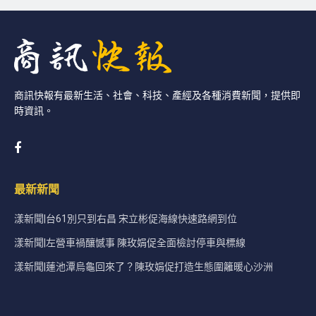
商訊快報有最新生活、社會、科技、產經及各種消費新聞，提供即
時資訊。
最新新聞
漾新聞|台61別只到右昌 宋立彬促海線快速路網到位
漾新聞|左營車禍釀憾事 陳玫娟促全面檢討停車與標線
漾新聞|蓮池潭烏龜回來了？陳玫娟促打造生態圍籬暖心沙洲