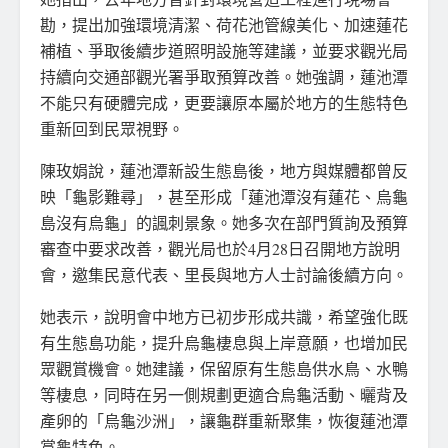
勘，提出加強環境清潔、荷花池管線美化、加速蓮花
補植、爭取後續步道照明設施等建議，並要求觀光局
持續向交通部觀光署爭取預算改善。她強調，蓮池潭
不能只有硬體完成，更要讓原本屬於地方的生態特色
重新回到民眾視野。
陳玫娟說，蓮池潭新設生態島後，地方與媒體都曾反
映「龜影難尋」，甚至形成「蓮池潭沒有蓮花、烏龜
島沒有烏龜」的諷刺景象。她多次在部門質詢及預算
審查中要求改善，觀光局也於4月28日召開地方說明
會，邀集民意代表、里長與地方人士討論後續方向。
她表示，說明會中地方已初步形成共識，希望強化既
有生態島功能，提升烏龜棲息與上岸意願，也增加民
眾觀賞機會。她建議，保留原有生態島供水鳥、水鴨
等棲息，同時在另一側規劃更適合烏龜活動、曬背及
產卵的「烏龜沙洲」，讓龜群重新聚集，恢復蓮池潭
賞龜特色。