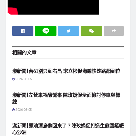
相關的
文章
地方社會
漾新聞|台61別只到右昌 宋立彬促海線快速路網到位
2026-05-05
地方社會
漾新聞|左營車禍釀憾事 陳玫娟促全面檢討停車與標
線
2026-05-05
地方社會
漾新聞|蓮池潭烏龜回來了？陳玫娟促打造生態圍籬暖
心沙洲