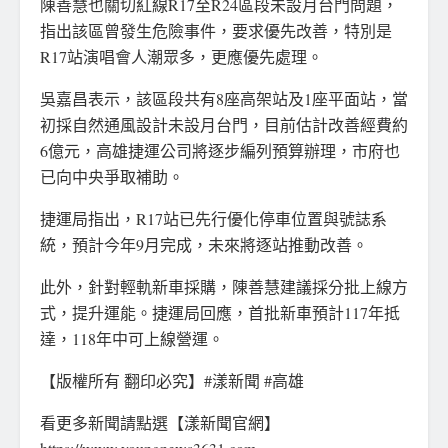
陳善慧也關切紅線R17至R24區段未設月台門問題，
指出該區曾發生危險事件，要求優先改善，特別是
R17站演唱會人潮眾多，更應優先處理。
吳嘉昌表示，該區段共有8座高架站及1座平面站，當
初採自然通風設計未設月台門，目前估計改善經費約
6億元，高雄捷運公司將逐步編列預算辦理，市府也
已向中央爭取補助。
捷運局指出，R17站已先行優化停車位置與號誌系
統，預計今年9月完成，未來將逐站推動改善。
此外，針對輕軌新車採購，陳善慧建議採分批上線方
式，提升運能。捷運局回應，首批新車預計117年抵
達，118年中可上線營運。
【版權所有 翻印必究】#漾新聞 #高雄
看更多新聞請點選【漾新聞官網】