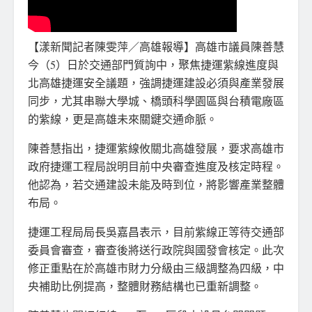
【漾新聞記者陳雯萍／高雄報導】高雄市議員陳善慧
今（5）日於交通部門質詢中，聚焦捷運紫線進度與
北高雄捷運安全議題，強調捷運建設必須與產業發展
同步，尤其串聯大學城、橋頭科學園區與台積電廠區
的紫線，更是高雄未來關鍵交通命脈。
陳善慧指出，捷運紫線攸關北高雄發展，要求高雄市
政府捷運工程局說明目前中央審查進度及核定時程。
他認為，若交通建設未能及時到位，將影響產業整體
布局。
捷運工程局局長吳嘉昌表示，目前紫線正等待交通部
委員會審查，審查後將送行政院與國發會核定。此次
修正重點在於高雄市財力分級由三級調整為四級，中
央補助比例提高，整體財務結構也已重新調整。