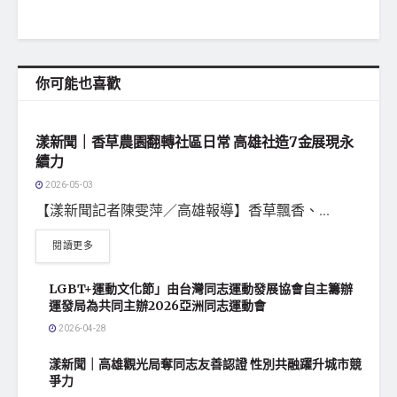
你可能也喜歡
地方社會
漾新聞｜香草農園翻轉社區日常 高雄社造7金展現永
續力
2026-05-03
【漾新聞記者陳雯萍／高雄報導】香草飄香、...
閱讀更多
LGBT+運動文化節」由台灣同志運動發展協會自主籌辦
運發局為共同主辦2026亞洲同志運動會
2026-04-28
漾新聞｜高雄觀光局奪同志友善認證 性別共融躍升城市競
爭力