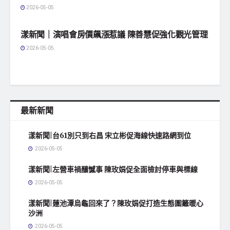
2026-05-05
地方社會
漾新聞｜演唱會房價飆漲惹議 陳善慧促強化觀光管理
2026-05-05
最新新聞
漾新聞|台61別只到右昌 宋立彬促海線快速路網到位
2026-05-05
漾新聞|左營車禍釀憾事 陳玫娟促全面檢討停車與標線
2026-05-05
漾新聞|蓮池潭烏龜回來了？陳玫娟促打造生態圍籬暖心
沙洲
2026-05-05